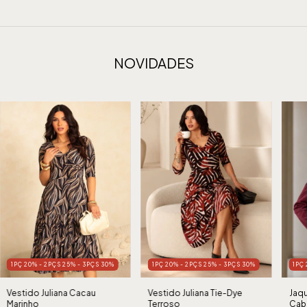
NOVIDADES
1PÇ 20% - 2PÇS 25% - 3PÇS 30%
1PÇ 20% - 2PÇS 25% - 3PÇS 30%
1PÇ
Vestido Juliana Cacau
Vestido Juliana Tie-Dye
Jaqu
Marinho
Terroso
Cab