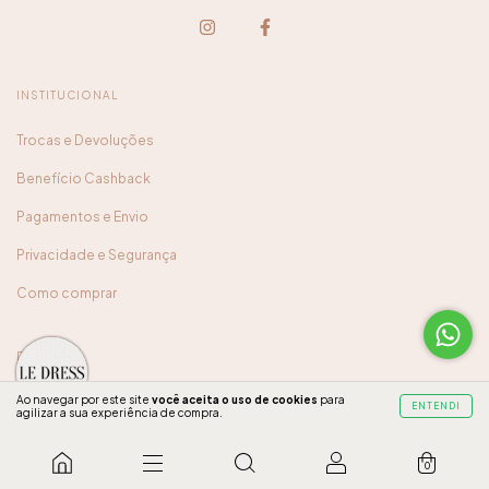
INSTITUCIONAL
Trocas e Devoluções
Benefício Cashback
Pagamentos e Envio
Privacidade e Segurança
Como comprar
DÚVIDAS
Nossa Marca
Ao navegar por este site
você aceita o uso de cookies
para
ENTENDI
agilizar a sua experiência de compra.
ENTRE EM CONTATO
0