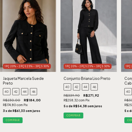
1PÇ 20% - 2PÇS 25% - 3PÇS 30%
1PÇ 20% - 2PÇS 25% - 3PÇS 30%
1PÇ
Jaqueta Marcela Suede
Conjunto Briana Liso Preto
Conj
Preto
Cab
40
42
44
46
40
42
44
46
40
R$339,90
R$271,92
R$230,00
R$184,00
R$3
R$258,32
com
Pix
R$174,80
com
Pix
R$25
5
x de
R$54,38
sem juros
3
x de
R$61,33
sem juros
5
x 
COMPRAR
COMPRAR
CO