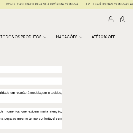
10% DE CASHBACK PARA SUA PRÓXIMA COMPRA
FRETE GRÁTIS NAS COMPRAS ACIMA
0
TODOS OS PRODUTOS
MACACÕES
ATÉ 70% OFF
.
idade em relação à modelagem e tecidos,
de de momentos que exigem muita atenção,
 uma peça ao mesmo tempo confortável sem