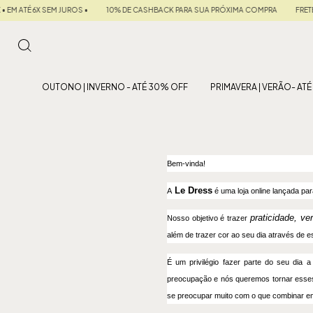
EM ATÉ 6X SEM JUROS •
10% DE CASHBACK PARA SUA PRÓXIMA COMPRA
FRETE G
OUTONO | INVERNO - ATÉ 30% OFF
PRIMAVERA | VERÃO- AT
Bem-vinda!
Le Dress
A
é uma loja online lançada pa
praticidade, ver
Nosso objetivo é trazer
além de trazer cor ao seu dia através de 
É um privilégio fazer parte do seu dia 
preocupação e nós queremos tornar esses
se preocupar muito com o que combinar e