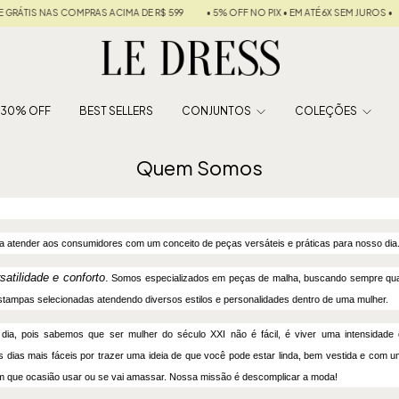
RÁTIS NAS COMPRAS ACIMA DE R$ 599
• 5% OFF NO PIX • EM ATÉ 6X SEM JUROS •
É 30% OFF
BEST SELLERS
CONJUNTOS
COLEÇÕES
Quem Somos
ra atender aos consumidores com um conceito de peças versáteis e práticas para nosso dia
satilidade e conforto
.
Somos especializados em peças de malha, buscando sempre qual
estampas selecionadas atendendo diversos estilos e personalidades dentro de uma mulher.
a dia, pois sabemos que ser mulher do século XXI não é fácil, é viver uma intensida
 dias mais fáceis por trazer uma ideia de que você pode estar linda, bem vestida e com
m que ocasião usar ou se vai amassar. Nossa missão é descomplicar a moda!