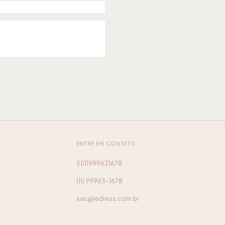
ENTRE EM CONTATO
5511999631678
(11) 99963-1678
sac@ledress.com.br