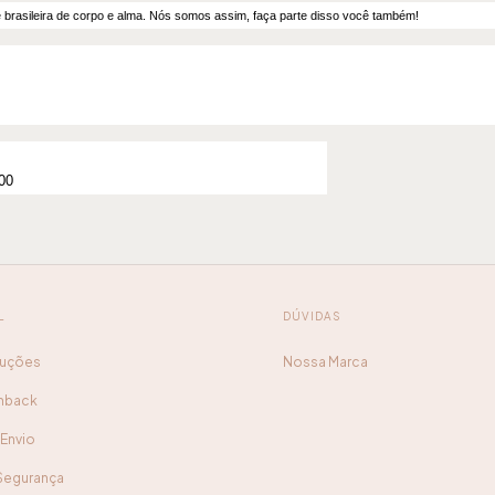
e brasileira de corpo e alma. Nós somos assim, faça parte disso você também!
00
L
DÚVIDAS
luções
Nossa Marca
shback
Envio
 Segurança