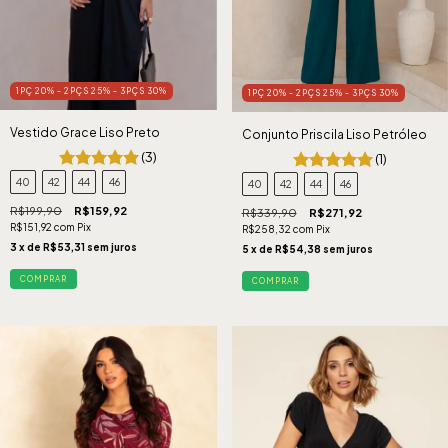
1PÇ 20% - 2PÇS 25% - 3PÇS 30%
1PÇ 20% - 2PÇS 25% - 3PÇS 30%
Vestido Grace Liso Preto
Conjunto Priscila Liso Petróleo
(3)
(1)
40
42
44
46
40
42
44
46
R$199,90
R$159,92
R$339,90
R$271,92
R$151,92
com
Pix
R$258,32
com
Pix
3
x de
R$53,31
sem juros
5
x de
R$54,38
sem juros
COMPRAR
COMPRAR