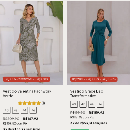
1PÇ 20% - 2PÇS 25% - 3PÇS 30%
1PÇ 20% - 2PÇS 25% - 3PÇS 30%
Vestido Valentina Pachwork
Vestido Grace Liso
Verde
Transformative
(1)
40
42
44
46
40
42
44
46
R$199,90
R$159,92
R$151,92
com
Pix
R$209,90
R$167,92
3
x de
R$53,31
sem juros
R$159,52
com
Pix
3
x de
R$55,97
sem juros