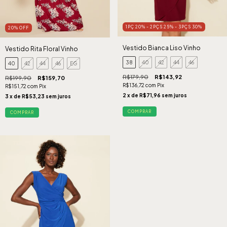
1PÇ 20% - 2PÇS 25% - 3PÇS 30%
20
%
OFF
Vestido Bianca Liso Vinho
Vestido Rita Floral Vinho
38
40
42
44
46
40
42
44
46
EG
R$179,90
R$143,92
R$199,90
R$159,70
R$136,72
com
Pix
R$151,72
com
Pix
2
x de
R$71,96
sem juros
3
x de
R$53,23
sem juros
COMPRAR
COMPRAR