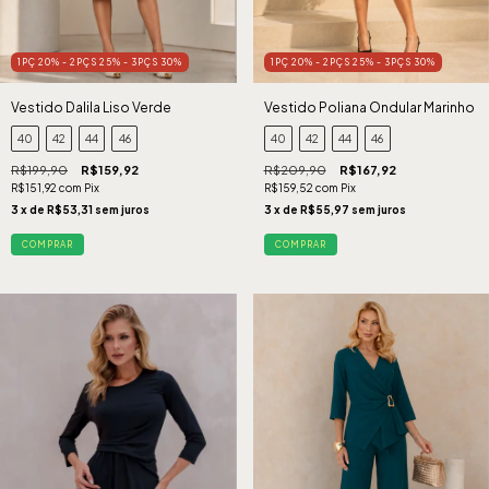
1PÇ 20% - 2PÇS 25% - 3PÇS 30%
1PÇ 20% - 2PÇS 25% - 3PÇS 30%
Vestido Dalila Liso Verde
Vestido Poliana Ondular Marinho
40
42
44
46
40
42
44
46
R$199,90
R$159,92
R$209,90
R$167,92
R$151,92
com
Pix
R$159,52
com
Pix
3
x de
R$53,31
sem juros
3
x de
R$55,97
sem juros
COMPRAR
COMPRAR