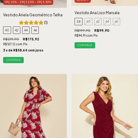
1PÇ 20% - 2PÇS 25% - 3PÇS 30%
Vestido Ana Liso Marsala
Vestido Ariela Geométrico Telha
38
40
42
44
46
(1)
R$199,90
R$99,90
40
42
44
46
R$94,91
com
Pix
R$219,90
R$175,92
R$167,12
com
Pix
COMPRAR
3
x de
R$58,64
sem juros
COMPRAR