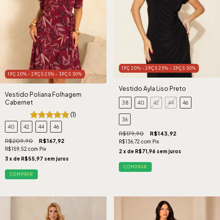
1PÇ 20% - 2PÇS 25% - 3PÇS 30%
1PÇ 20% - 2PÇS 25% - 3PÇS 30%
Vestido Ayla Liso Preto
Vestido Poliana Folhagem
Cabernet
38
40
42
44
46
(1)
36
40
42
44
46
R$179,90
R$143,92
R$209,90
R$167,92
R$136,72
com
Pix
R$159,52
com
Pix
2
x de
R$71,96
sem juros
3
x de
R$55,97
sem juros
COMPRAR
COMPRAR