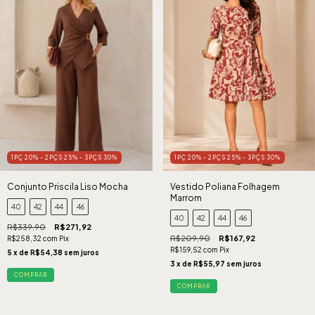
1PÇ 20% - 2PÇS 25% - 3PÇS 30%
1PÇ 20% - 2PÇS 25% - 3PÇS 30%
Conjunto Priscila Liso Mocha
Vestido Poliana Folhagem
Marrom
40
42
44
46
40
42
44
46
R$339,90
R$271,92
R$209,90
R$167,92
R$258,32
com
Pix
R$159,52
com
Pix
5
x de
R$54,38
sem juros
3
x de
R$55,97
sem juros
COMPRAR
COMPRAR