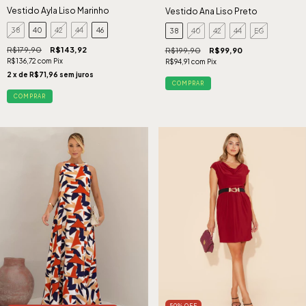
Vestido Ayla Liso Marinho
Vestido Ana Liso Preto
38
40
42
44
46
38
40
42
44
EG
R$179,90
R$143,92
R$199,90
R$99,90
R$136,72
com
Pix
R$94,91
com
Pix
2
x de
R$71,96
sem juros
COMPRAR
COMPRAR
50
%
OFF