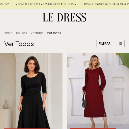
 OFF NO PIX • EM ATÉ 6X SEM JUROS •
10% DE CASHBACK PARA SUA PRÓXIMA COMP
Início
.
Roupas
.
Vestidos
.
Ver Todos
Ver Todos
FILTRAR