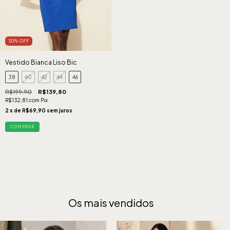
30
%
OFF
Vestido Bianca Liso Bic
38
40
42
44
46
R$199,90
R$139,80
R$132,81
com
Pix
2
x de
R$69,90
sem juros
COMPRAR
Os mais vendidos