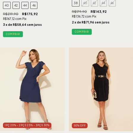
38
40
42
44
46
40
42
44
46
R$179,90
R$143,92
R$219,90
R$175,92
R$136,72
com
Pix
R$167,12
com
Pix
2
x de
R$71,96
sem juros
3
x de
R$58,64
sem juros
COMPRAR
COMPRAR
1PÇ 20% - 2PÇS 25% - 3PÇS 30%
50
%
OFF