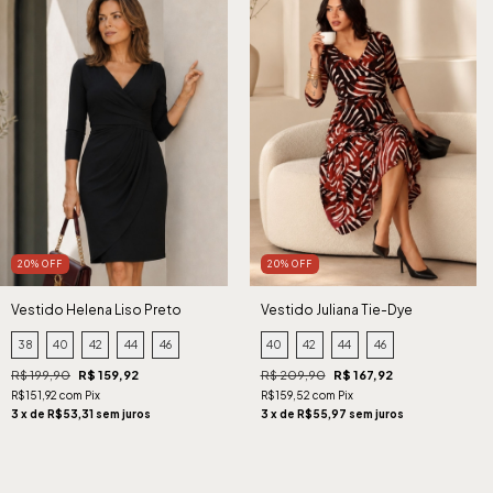
20% OFF
20% OFF
Vestido Helena Liso Preto
Vestido Juliana Tie-Dye
Terroso
38
40
42
44
46
40
42
44
46
R$ 199,90
R$ 159,92
R$ 209,90
R$ 167,92
R$151,92 com Pix
R$159,52 com Pix
3 x de R$53,31 sem juros
3 x de R$55,97 sem juros