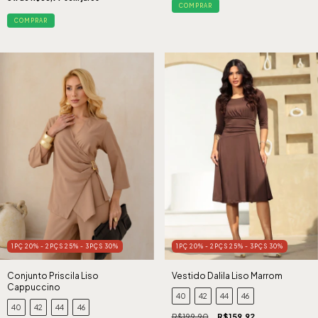
COMPRAR
COMPRAR
1PÇ 20% - 2PÇS 25% - 3PÇS 30%
1PÇ 20% - 2PÇS 25% - 3PÇS 30%
Conjunto Priscila Liso
Vestido Dalila Liso Marrom
Cappuccino
40
42
44
46
40
42
44
46
R$199,90
R$159,92