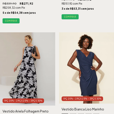
R$339,90
R$271,92
R$151,92
com
Pix
R$258,32
com
Pix
3
x de
R$53,31
sem juros
5
x de
R$54,38
sem juros
COMPRAR
COMPRAR
1PÇ 20% - 2PÇS 25% - 3PÇS 30%
1PÇ 20% - 2PÇS 25% - 3PÇS 30%
Vestido Bianca Liso Marinho
Vestido Ariela Folhagem Preto