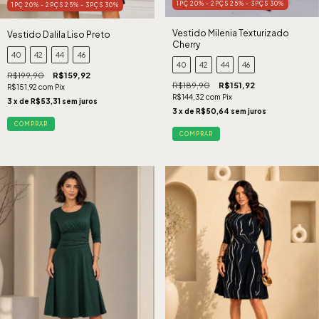
1PÇ 20% - 2PÇS 25% - 3PÇS 30%
1PÇ 20% - 2PÇS 25% - 3PÇS 30%
Vestido Milenia Texturizado
Vestido Dalila Liso Preto
Cherry
40
42
44
46
40
42
44
46
R$199,90
R$159,92
R$189,90
R$151,92
R$151,92
com
Pix
R$144,32
com
Pix
3
x de
R$53,31
sem juros
3
x de
R$50,64
sem juros
COMPRAR
COMPRAR