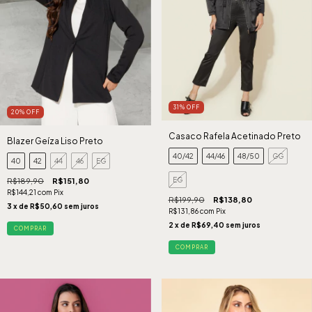
31
%
OFF
20
%
OFF
Casaco Rafela Acetinado Preto
Blazer Geíza Liso Preto
40/42
44/46
48/50
GG
40
42
44
46
EG
EG
R$189,90
R$151,80
R$144,21
com
Pix
R$199,90
R$138,80
3
x de
R$50,60
sem juros
R$131,86
com
Pix
2
x de
R$69,40
sem juros
COMPRAR
COMPRAR