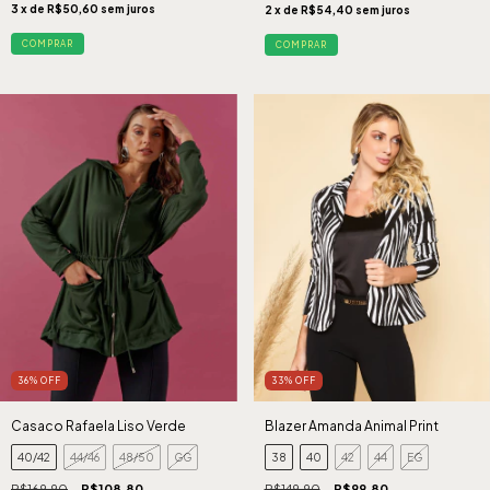
3
x de
R$50,60
sem juros
2
x de
R$54,40
sem juros
COMPRAR
COMPRAR
36
%
OFF
33
%
OFF
Casaco Rafaela Liso Verde
Blazer Amanda Animal Print
40/42
44/46
48/50
GG
38
40
42
44
EG
R$169,90
R$108,80
R$149,90
R$99,80