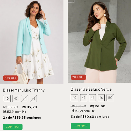
20
%
OFF
25
%
OFF
Blazer Geíza Liso Verde
Blazer Manu Liso Tifanny
40
42
44
46
EG
40
42
44
46
R$189,90
R$151,80
R$159,90
R$119,90
R$144,21
com
Pix
R$113,91
com
Pix
3
x de
R$50,60
sem juros
2
x de
R$59,95
sem juros
COMPRAR
COMPRAR