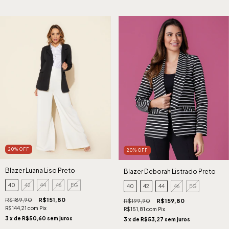
20
%
OFF
20
%
OFF
Blazer Luana Liso Preto
Blazer Deborah Listrado Preto
40
42
44
46
EG
40
42
44
46
EG
R$189,90
R$151,80
R$199,90
R$159,80
R$144,21
com
Pix
R$151,81
com
Pix
3
x de
R$50,60
sem juros
3
x de
R$53,27
sem juros