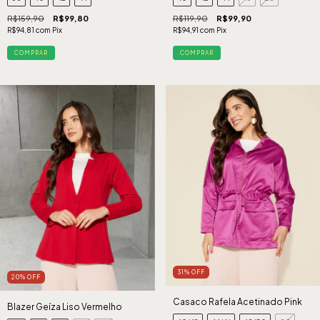
R$159,90
R$99,80
R$119,90
R$99,90
R$94,81
com
Pix
R$94,91
com
Pix
COMPRAR
COMPRAR
31
%
OFF
20
%
OFF
Casaco Rafela Acetinado Pink
Blazer Geíza Liso Vermelho