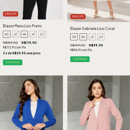
25
%
OFF
50
%
OFF
Blazer Manu Liso Preto
Blazer Gabriele Liso Coral
40
42
44
46
EG
38
40
42
44
R$159,90
R$119,90
R$199,90
R$99,90
R$113,91
com
Pix
R$94,91
com
Pix
2
x de
R$59,95
sem juros
COMPRAR
COMPRAR