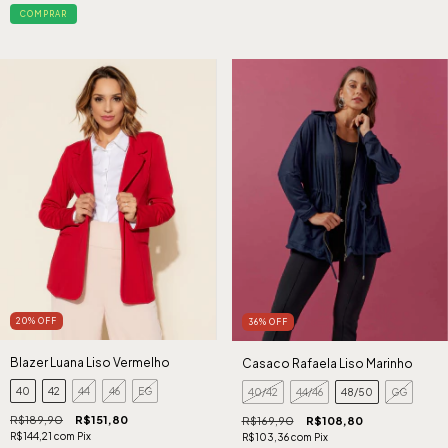
COMPRAR
20
%
OFF
36
%
OFF
Blazer Luana Liso Vermelho
Casaco Rafaela Liso Marinho
40
42
44
46
EG
40/42
44/46
48/50
GG
R$189,90
R$151,80
R$169,90
R$108,80
R$144,21
com
Pix
R$103,36
com
Pix