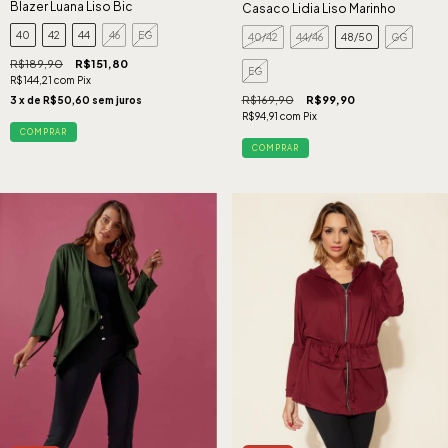
Blazer Luana Liso Bic
Casaco Lidia Liso Marinho
40
42
44
46
EG
40/42
44/46
48/50
GG
R$189,90
R$151,80
EG
R$144,21
com
Pix
R$169,90
R$99,90
3
x de
R$50,60
sem juros
R$94,91
com
Pix
COMPRAR
COMPRAR