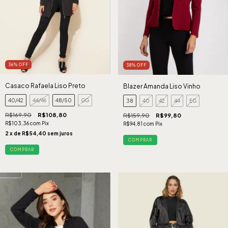
36
%
OFF
38
%
OFF
Casaco Rafaela Liso Preto
Blazer Amanda Liso Vinho
40/42
44/46
48/50
GG
38
40
42
44
EG
R$169,90
R$108,80
R$159,90
R$99,80
R$103,36
com
Pix
R$94,81
com
Pix
2
x de
R$54,40
sem juros
COMPRAR
COMPRAR