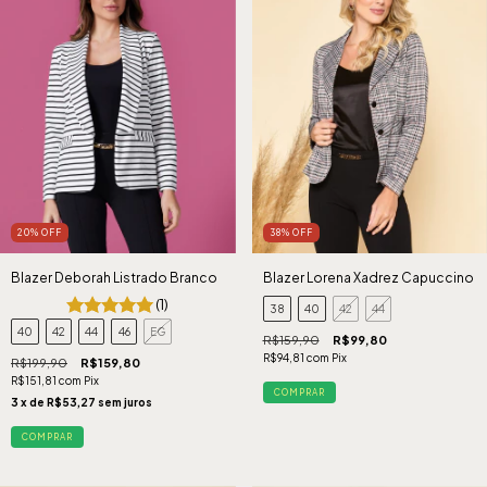
20
%
OFF
38
%
OFF
Blazer Deborah Listrado Branco
Blazer Lorena Xadrez Capuccino
(1)
38
40
42
44
40
42
44
46
EG
R$159,90
R$99,80
R$94,81
com
Pix
R$199,90
R$159,80
R$151,81
com
Pix
COMPRAR
3
x de
R$53,27
sem juros
COMPRAR