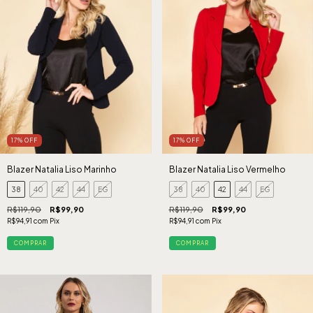
17
%
OFF
17
%
OFF
Blazer Natalia Liso Vermelho
Blazer Natalia Liso Marinho
38
40
42
44
EG
38
40
42
44
EG
R$119,90
R$99,90
R$119,90
R$99,90
R$94,91
com
Pix
R$94,91
com
Pix
COMPRAR
COMPRAR