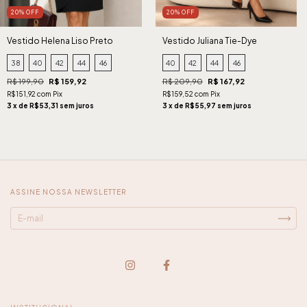
20% OFF
20% OFF
Vestido Helena Liso Preto
Vestido Juliana Tie-Dye
Terroso
38
40
42
44
46
40
42
44
46
R$ 199,90
R$ 159,92
R$ 209,90
R$ 167,92
R$151,92 com Pix
R$159,52 com Pix
3 x de R$53,31 sem juros
3 x de R$55,97 sem juros
ASSINE NOSSA NEWSLETTER