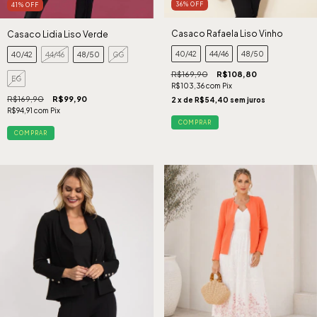
36
%
OFF
41
%
OFF
Casaco Rafaela Liso Vinho
Casaco Lidia Liso Verde
40/42
44/46
48/50
40/42
44/46
48/50
GG
R$169,90
R$108,80
EG
R$103,36
com
Pix
R$169,90
R$99,90
2
x de
R$54,40
sem juros
R$94,91
com
Pix
COMPRAR
COMPRAR