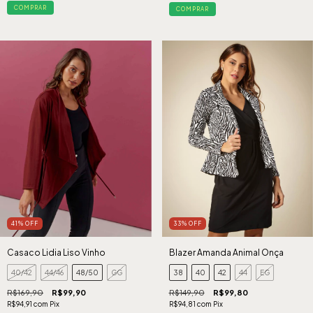
COMPRAR
COMPRAR
41
%
OFF
33
%
OFF
Casaco Lidia Liso Vinho
Blazer Amanda Animal Onça
40/42
44/46
48/50
GG
38
40
42
44
EG
R$169,90
R$99,90
R$149,90
R$99,80
R$94,91
com
Pix
R$94,81
com
Pix