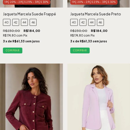
1PÇ 20% - 2PÇS 25% - 3PÇS 30%
1PÇ 20% - 2PÇS 25% - 3PÇS 30%
Jaqueta Marcela Suede Frappé
Jaqueta Marcela Suede Preto
40
42
44
46
40
42
44
46
R$230,00
R$184,00
R$230,00
R$184,00
R$174,80
com
Pix
R$174,80
com
Pix
3
x de
R$61,33
sem juros
3
x de
R$61,33
sem juros
COMPRAR
COMPRAR