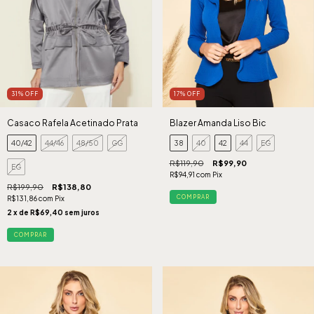
31
%
OFF
17
%
OFF
Casaco Rafela Acetinado Prata
Blazer Amanda Liso Bic
40/42
44/46
48/50
GG
38
40
42
44
EG
R$119,90
R$99,90
EG
R$94,91
com
Pix
R$199,90
R$138,80
COMPRAR
R$131,86
com
Pix
2
x de
R$69,40
sem juros
COMPRAR