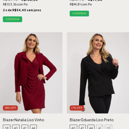
R$103,36
com
Pix
R$94,81
com
Pix
2
x de
R$54,40
sem juros
COMPRAR
COMPRAR
38
%
OFF
17
%
OFF
Blazer Natalia Liso Vinho
Blazer Eduarda Liso Preto
38
40
42
44
40
42
44
46
EG