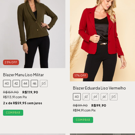
25
%
OFF
Blazer Manu Liso Militar
17
%
OFF
40
42
44
46
EG
Blazer Eduarda Liso Vermelho
R$159,90
R$119,90
40
42
44
46
EG
R$113,91
com
Pix
2
x de
R$59,95
sem juros
R$119,90
R$99,90
R$94,91
com
Pix
COMPRAR
COMPRAR