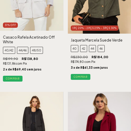
31
%
OFF
1PÇ 20% - 2PÇS 25% - 3PÇS 30%
Casaco Rafela Acetinado Off
Jaqueta Marcela Suede Verde
White
40
42
44
46
40/42
44/46
48/50
R$230,00
R$184,00
R$199,90
R$138,80
R$174,80
com
Pix
R$131,86
com
Pix
3
x de
R$61,33
sem juros
2
x de
R$69,40
sem juros
COMPRAR
COMPRAR