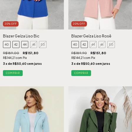
20
%
OFF
20
%
OFF
Blazer Geíza Liso Bic
Blazer Geíza Liso Rosê
40
42
44
46
EG
40
42
44
46
EG
R$189,00
R$151,80
R$189,90
R$151,80
R$144,21
com
Pix
R$144,21
com
Pix
3
x de
R$50,60
sem juros
3
x de
R$50,60
sem juros
COMPRAR
COMPRAR