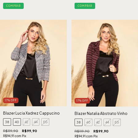
COMPRAR
COMPRAR
17
%
OFF
17
%
OFF
Blazer Lucia Xadrez Cappucino
Blazer Natalia Abstrato Vinho
38
40
42
44
EG
38
40
42
44
EG
R$119,90
R$99,90
R$119,90
R$99,90
R$94,91
com
Pix
R$94,91
com
Pix