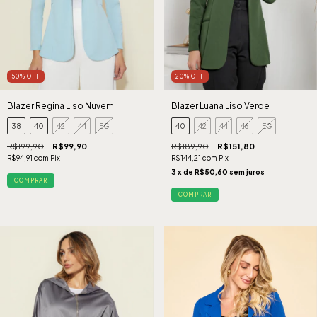
20
%
OFF
50
%
OFF
Blazer Luana Liso Verde
Blazer Regina Liso Nuvem
40
42
44
46
EG
38
40
42
44
EG
R$189,90
R$151,80
R$199,90
R$99,90
R$144,21
com
Pix
R$94,91
com
Pix
3
x de
R$50,60
sem juros
COMPRAR
COMPRAR