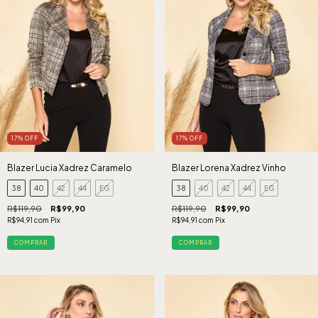
17
%
OFF
17
%
OFF
Blazer Lorena Xadrez Vinho
Blazer Lucia Xadrez Caramelo
38
40
42
44
EG
38
40
42
44
EG
R$119,90
R$99,90
R$119,90
R$99,90
R$94,91
com
Pix
R$94,91
com
Pix
COMPRAR
COMPRAR