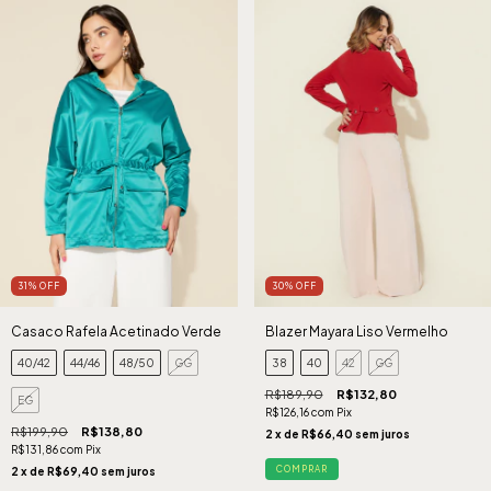
31
%
OFF
30
%
OFF
Casaco Rafela Acetinado Verde
Blazer Mayara Liso Vermelho
40/42
44/46
48/50
GG
38
40
42
GG
R$189,90
R$132,80
EG
R$126,16
com
Pix
R$199,90
R$138,80
2
x de
R$66,40
sem juros
R$131,86
com
Pix
COMPRAR
2
x de
R$69,40
sem juros