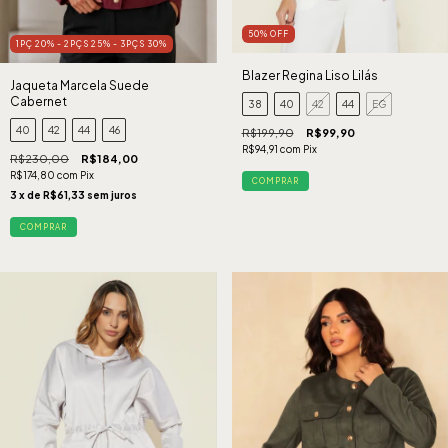
50
%
OFF
1PÇ 20% - 2PÇS 25% - 3PÇS 30%
Blazer Regina Liso Lilás
Jaqueta Marcela Suede
Cabernet
38
40
42
44
EG
40
42
44
46
R$199,90
R$99,90
R$94,91
com
Pix
R$230,00
R$184,00
R$174,80
com
Pix
COMPRAR
3
x de
R$61,33
sem juros
COMPRAR