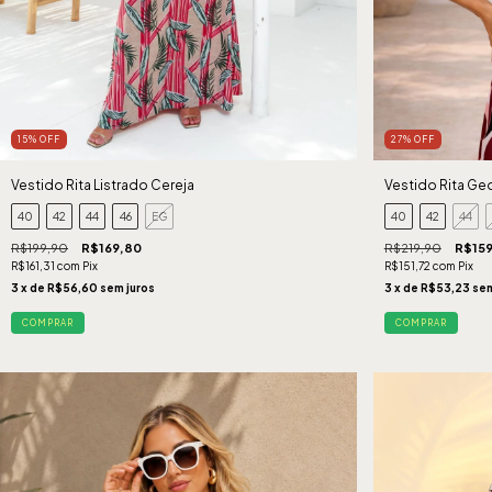
15
%
OFF
27
%
OFF
Vestido Rita Listrado Cereja
Vestido Rita Ge
40
42
44
46
EG
40
42
44
R$199,90
R$169,80
R$219,90
R$159
R$161,31
com
Pix
R$151,72
com
Pix
3
x de
R$56,60
sem juros
3
x de
R$53,23
sem
COMPRAR
COMPRAR