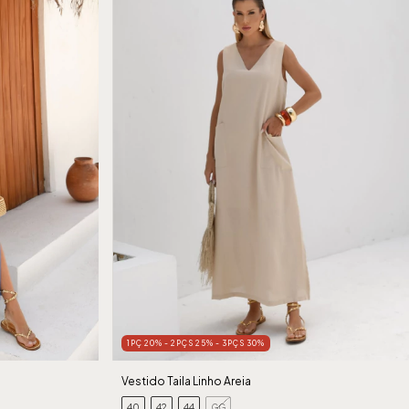
1PÇ 20% - 2PÇS 25% - 3PÇS 30%
Vestido Taila Linho Areia
40
42
44
GG