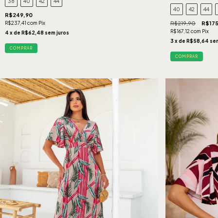
38
40
42
44
40
42
44
R$249,90
R$237,41
com
Pix
R$219,90
R$175
R$167,12
com
Pix
4
x de
R$62,48
sem juros
3
x de
R$58,64
sem
COMPRAR
COMPRAR