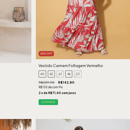
40
%
OFF
Vestido Carmem Folhagem Vermelho
40
42
44
46
EG
R$239,90
R$142,80
R$135,66
com
Pix
2
x de
R$71,40
sem juros
COMPRAR