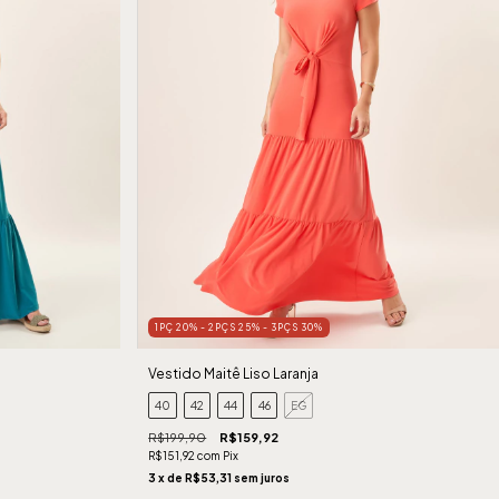
1PÇ 20% - 2PÇS 25% - 3PÇS 30%
Vestido Maitê Liso Laranja
40
42
44
46
EG
R$199,90
R$159,92
R$151,92
com
Pix
3
x de
R$53,31
sem juros