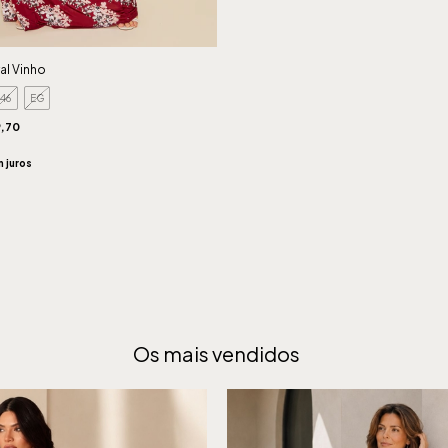
al Vinho
46
EG
,70
 juros
Os mais vendidos