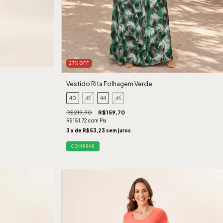
27
%
OFF
Vestido Rita Folhagem Verde
40
42
44
46
R$219,90
R$159,70
R$151,72
com
Pix
3
x de
R$53,23
sem juros
COMPRAR