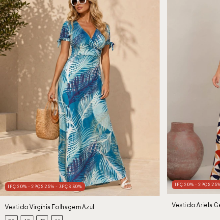
1PÇ 20% - 2PÇS 25
1PÇ 20% - 2PÇS 25% - 3PÇS 30%
Vestido Ariela 
Vestido Virgínia Folhagem Azul