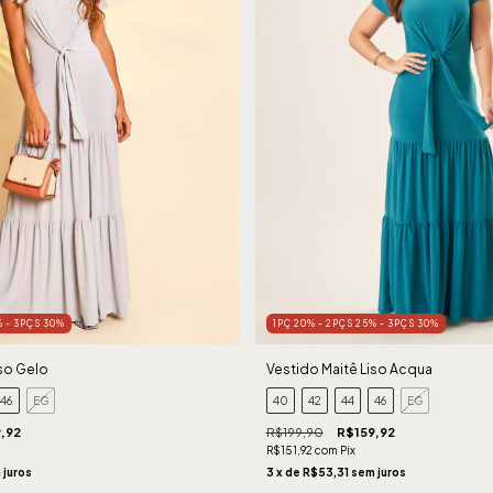
1PÇ 20% - 2PÇS 25% - 3PÇS 30%
% - 3PÇS 30%
Vestido Maitê Liso Acqua
iso Gelo
40
42
44
46
EG
46
EG
R$199,90
R$159,92
,92
R$151,92
com
Pix
3
x de
R$53,31
sem juros
 juros