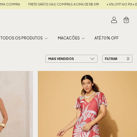
RAS ACIMA DE R$ 599
• 5% OFF NO PIX • EM ATÉ 6X SEM JUROS •
10% DE CASHBA
0
TODOS OS PRODUTOS
MACACÕES
ATÉ 70% OFF
FILTRAR