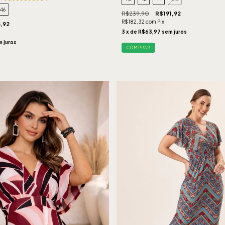
46
R$239,90
R$191,92
R$182,32
com
Pix
,92
3
x de
R$63,97
sem juros
 juros
COMPRAR