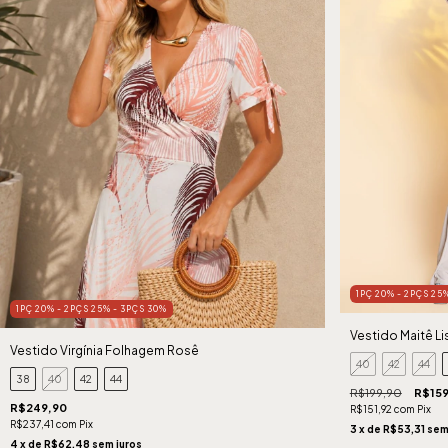
1PÇ 20% - 2PÇS 25
1PÇ 20% - 2PÇS 25% - 3PÇS 30%
Vestido Maitê L
Vestido Virgínia Folhagem Rosê
40
42
44
38
40
42
44
R$199,90
R$159
R$249,90
R$151,92
com
Pix
R$237,41
com
Pix
3
x de
R$53,31
sem
4
x de
R$62,48
sem juros