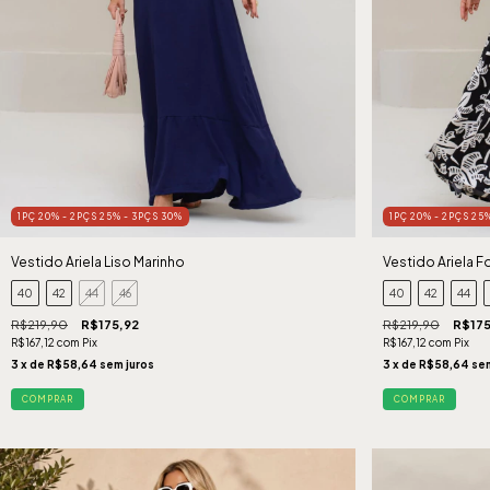
1PÇ 20% - 2PÇS 25% - 3PÇS 30%
1PÇ 20% - 2PÇS 25
Vestido Ariela Liso Marinho
Vestido Ariela 
40
42
44
46
40
42
44
R$219,90
R$175,92
R$219,90
R$175
R$167,12
com
Pix
R$167,12
com
Pix
3
x de
R$58,64
sem juros
3
x de
R$58,64
sem
COMPRAR
COMPRAR