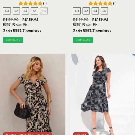
(1)
(1)
40
42
44
46
EG
40
42
44
46
R$199,90
R$159,92
R$199,90
R$159,92
R$151,92
com
Pix
R$151,92
com
Pix
3
x de
R$53,31
sem juros
3
x de
R$53,31
sem juros
COMPRAR
COMPRAR
1PÇ 20% - 2PÇS 25% - 3PÇS 30%
63
%
OFF