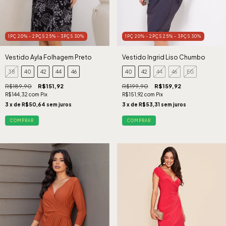
1PÇ 20% - 2PÇS 25% - 3PÇS 30%
1PÇ 20% - 2PÇS 25% - 3PÇS 30%
Vestido Ayla Folhagem Preto
Vestido Ingrid Liso Chumbo
38
40
42
44
46
40
42
44
46
EG
R$189,90
R$151,92
R$199,90
R$159,92
R$144,32
com
Pix
R$151,92
com
Pix
3
x de
R$50,64
sem juros
3
x de
R$53,31
sem juros
COMPRAR
COMPRAR