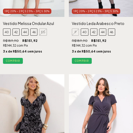
1PÇ 20% - 2PÇS 25% - 3PÇS 30%
1PÇ 20% - 2PÇS 25% - 3PÇS 30%
Vestido Melissa Ondular Azul
Vestido Leda Arabesco Preto
40
42
44
46
EG
P
40
42
44
46
R$189,90
R$151,92
R$189,90
R$151,92
R$144,32
com
Pix
R$144,32
com
Pix
3
x de
R$50,64
sem juros
3
x de
R$50,64
sem juros
COMPRAR
COMPRAR