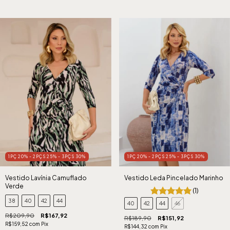
1PÇ 20% - 2PÇS 25% - 3PÇS 30%
1PÇ 20% - 2PÇS 25% - 3PÇS 30%
Vestido Lavínia Camuflado
Vestido Leda Pincelado Marinho
Verde
(1)
38
40
42
44
40
42
44
46
R$209,90
R$167,92
R$189,90
R$151,92
R$159,52
com
Pix
R$144,32
com
Pix