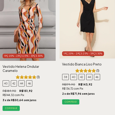
1PÇ 20% - 2PÇS 25% - 3PÇS 30%
1PÇ 20% - 2PÇS 25% - 3PÇS 30%
Vestido Bianca Liso Preto
Vestido Helena Ondular
(1)
Caramelo
(1)
38
40
42
44
46
40
42
44
46
R$179,90
R$143,92
R$136,72
com
Pix
R$189,90
R$151,92
2
x de
R$71,96
sem juros
R$144,32
com
Pix
3
x de
R$50,64
sem juros
COMPRAR
COMPRAR