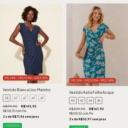
1PÇ 20% - 2PÇS 25% - 3PÇS 30%
1PÇ 20% - 2PÇS 25% - 3PÇS 30%
Vestido Bianca Liso Marinho
Vestido Katia Folha Acqua
38
40
42
44
46
40
42
44
46
R$179,90
R$143,92
R$209,90
R$167,92
R$136,72
com
Pix
R$159,52
com
Pix
2
x de
R$71,96
sem juros
3
x de
R$55,97
sem juros
COMPRAR