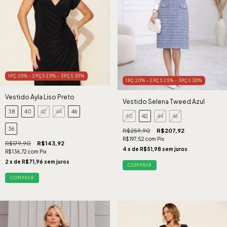
1PÇ 20% - 2PÇS 25% - 3PÇS 30%
1PÇ 20% - 2PÇS 25% - 3PÇS 30%
Vestido Ayla Liso Preto
Vestido Selena Tweed Azul
38
40
42
44
46
40
42
44
46
36
R$259,90
R$207,92
R$197,52
com
Pix
R$179,90
R$143,92
4
x de
R$51,98
sem juros
R$136,72
com
Pix
2
x de
R$71,96
sem juros
COMPRAR
COMPRAR