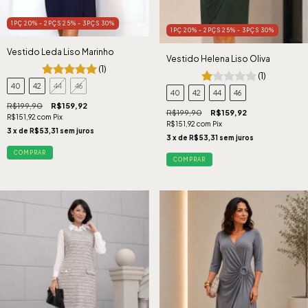
1PÇ 20% - 2PÇS 25% - 3PÇS 30%
1PÇ 20% - 2PÇS 25% - 3PÇS 30%
Vestido Leda Liso Marinho
Vestido Helena Liso Oliva
(1)
(1)
40
42
44
46
40
42
44
46
R$199,90
R$159,92
R$199,90
R$159,92
R$151,92
com
Pix
R$151,92
com
Pix
3
x de
R$53,31
sem juros
3
x de
R$53,31
sem juros
COMPRAR
COMPRAR