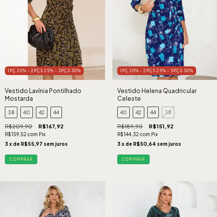
1PÇ 20% - 2PÇS 25% - 3PÇS 30%
1PÇ 20% - 2PÇS 25% - 3PÇS 30%
Vestido Lavínia Pontilhado
Vestido Helena Quadricular
Mostarda
Celeste
38
40
42
44
40
42
44
38
R$209,90
R$167,92
R$189,90
R$151,92
R$159,52
com
Pix
R$144,32
com
Pix
3
x de
R$55,97
sem juros
3
x de
R$50,64
sem juros
COMPRAR
COMPRAR