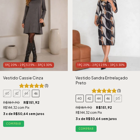
1PÇ 20% - 2PÇS 25% - 3PÇS 30%
1PÇ 20% - 2PÇS 25% - 3PÇS 30%
Vestido Cassie Cinza
Vestido Sandra Entrelaçado
Preto
(1)
(1)
40
42
44
46
40
42
44
46
EG
R$189,90
R$151,92
R$189,90
R$151,92
R$144,32
com
Pix
R$144,32
com
Pix
3
x de
R$50,64
sem juros
3
x de
R$50,64
sem juros
COMPRAR
COMPRAR