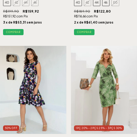
40
42
44
46
40
42
44
46
EG
R$199,90
R$159,92
R$189,90
R$122,80
R$151,92
com
Pix
R$116,66
com
Pix
3
x de
R$53,31
sem juros
2
x de
R$61,40
sem juros
COMPRAR
COMPRAR
50
%
OFF
1PÇ 20% - 2PÇS 25% - 3PÇS 30%