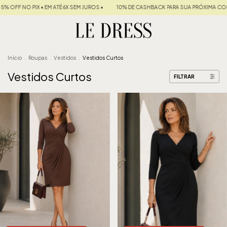
 JUROS •
10% DE CASHBACK PARA SUA PRÓXIMA COMPRA
FRETE GRÁTIS NAS CO
Início
.
Roupas
.
Vestidos
.
Vestidos Curtos
Vestidos Curtos
FILTRAR