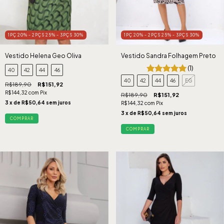
1PÇ 20% - 2PÇS 25% - 3PÇS 30%
1PÇ 20% - 2PÇS 25% - 3PÇS 30%
Vestido Helena Geo Oliva
Vestido Sandra Folhagem Preto
(1)
40
42
44
46
40
42
44
46
EG
R$189,90
R$151,92
R$144,32
com
Pix
R$189,90
R$151,92
3
x de
R$50,64
sem juros
R$144,32
com
Pix
3
x de
R$50,64
sem juros
COMPRAR
COMPRAR