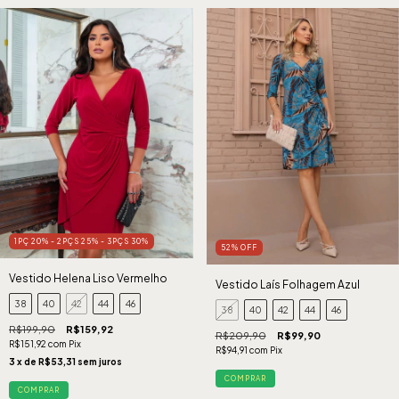
1PÇ 20% - 2PÇS 25% - 3PÇS 30%
52
%
OFF
Vestido Helena Liso Vermelho
Vestido Laís Folhagem Azul
38
40
42
44
46
38
40
42
44
46
R$199,90
R$159,92
R$209,90
R$99,90
R$151,92
com
Pix
R$94,91
com
Pix
3
x de
R$53,31
sem juros
COMPRAR
COMPRAR