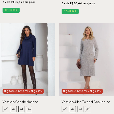
3
x de
R$55,97
sem juros
3
x de
R$50,64
sem juros
COMPRAR
COMPRAR
1PÇ 20% - 2PÇS 25% - 3PÇS 30%
1PÇ 20% - 2PÇS 25% - 3PÇS 30%
Vestido Cassie Marinho
Vestido Aline Tweed Capuccino
40
42
44
46
40
42
44
46