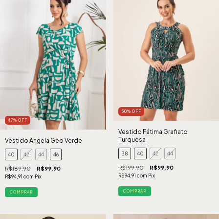
50
%
OFF
47
%
OFF
Vestido Fátima Grafiato
Turquesa
Vestido Ângela Geo Verde
38
40
42
44
40
42
44
46
R$199,90
R$99,90
R$189,90
R$99,90
R$94,91
com
Pix
R$94,91
com
Pix
COMPRAR
COMPRAR