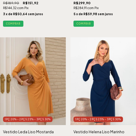
R$189,90
R$151,92
R$299,90
R$144,32
com
Pix
R$284,91
com
Pix
3
x de
R$50,64
sem juros
5
x de
R$59,98
sem juros
COMPRAR
COMPRAR
1PÇ 20% - 2PÇS 25% - 3PÇS 30%
1PÇ 20% - 2PÇS 25% - 3PÇS 30%
Vestido Leda Liso Mostarda
Vestido Helena Liso Marinho