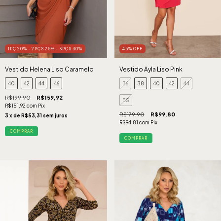
1PÇ 20% - 2PÇS 25% - 3PÇS 30%
45
%
OFF
Vestido Helena Liso Caramelo
Vestido Ayla Liso Pink
40
42
44
46
36
38
40
42
44
R$199,90
R$159,92
EG
R$151,92
com
Pix
R$179,90
R$99,80
3
x de
R$53,31
sem juros
R$94,81
com
Pix
COMPRAR
COMPRAR