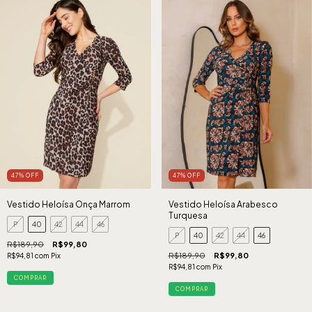
47
%
OFF
47
%
OFF
Vestido Heloísa Onça Marrom
Vestido Heloísa Arabesco
Turquesa
P
40
42
44
46
P
40
42
44
46
R$189,90
R$99,80
R$189,90
R$99,80
R$94,81
com
Pix
R$94,81
com
Pix
COMPRAR
COMPRAR