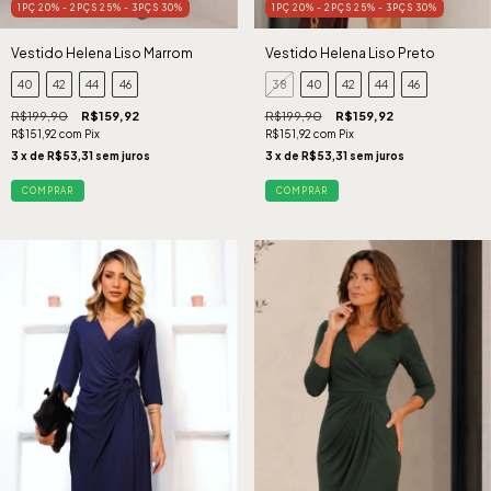
1PÇ 20% - 2PÇS 25% - 3PÇS 30%
1PÇ 20% - 2PÇS 25% - 3PÇS 30%
Vestido Helena Liso Marrom
Vestido Helena Liso Preto
40
42
44
46
38
40
42
44
46
R$199,90
R$159,92
R$199,90
R$159,92
R$151,92
com
Pix
R$151,92
com
Pix
3
x de
R$53,31
sem juros
3
x de
R$53,31
sem juros
COMPRAR
COMPRAR