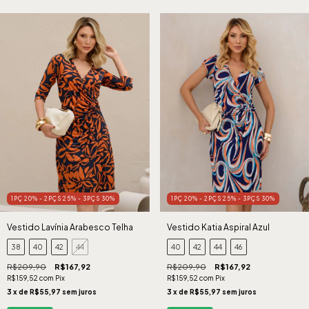
1PÇ 20% - 2PÇS 25% - 3PÇS 30%
1PÇ 20% - 2PÇS 25% - 3PÇS 30%
Vestido Lavínia Arabesco Telha
Vestido Katia Aspiral Azul
38
40
42
44
40
42
44
46
R$209,90
R$167,92
R$209,90
R$167,92
R$159,52
com
Pix
R$159,52
com
Pix
3
x de
R$55,97
sem juros
3
x de
R$55,97
sem juros