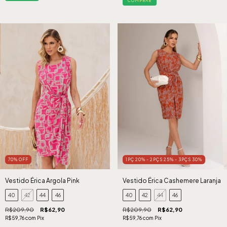
COMPRAR
70
%
OFF
1PÇ 20% - 2PÇS 25% - 3PÇS 30%
Vestido Érica Argola Pink
Vestido Érica Cashemere Laranja
40
42
44
46
40
42
44
46
R$209,90
R$62,90
R$209,90
R$62,90
R$59,76
com
Pix
R$59,76
com
Pix