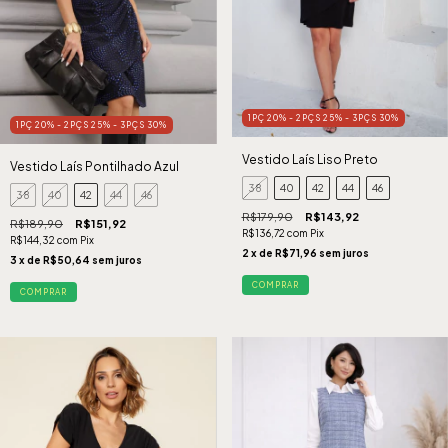
1PÇ 20% - 2PÇS 25% - 3PÇS 30%
1PÇ 20% - 2PÇS 25% - 3PÇS 30%
Vestido Laís Liso Preto
Vestido Laís Pontilhado Azul
38
40
42
44
46
38
40
42
44
46
R$179,90
R$143,92
R$189,90
R$151,92
R$136,72
com
Pix
R$144,32
com
Pix
2
x de
R$71,96
sem juros
3
x de
R$50,64
sem juros
COMPRAR
COMPRAR