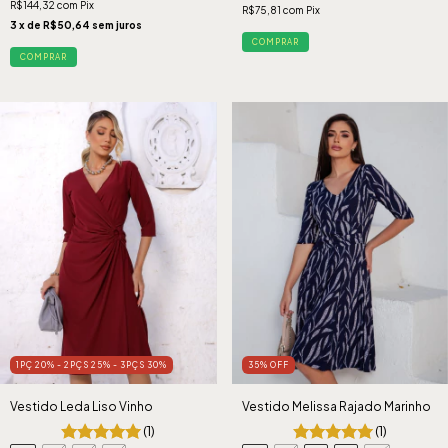
R$144,32
com
Pix
R$75,81
com
Pix
3
x de
R$50,64
sem juros
COMPRAR
COMPRAR
1PÇ 20% - 2PÇS 25% - 3PÇS 30%
35
%
OFF
Vestido Leda Liso Vinho
Vestido Melissa Rajado Marinho
(1)
(1)