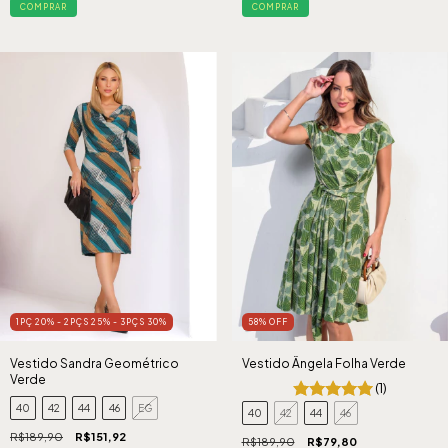
COMPRAR
COMPRAR
1PÇ 20% - 2PÇS 25% - 3PÇS 30%
58
%
OFF
Vestido Sandra Geométrico
Vestido Ângela Folha Verde
Verde
(1)
40
42
44
46
EG
40
42
44
46
R$189,90
R$151,92
R$189,90
R$79,80