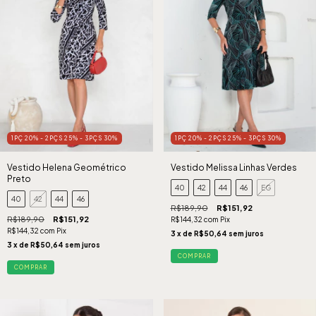
1PÇ 20% - 2PÇS 25% - 3PÇS 30%
1PÇ 20% - 2PÇS 25% - 3PÇS 30%
Vestido Helena Geométrico
Vestido Melissa Linhas Verdes
Preto
40
42
44
46
EG
40
42
44
46
R$189,90
R$151,92
R$189,90
R$151,92
R$144,32
com
Pix
R$144,32
com
Pix
3
x de
R$50,64
sem juros
3
x de
R$50,64
sem juros
COMPRAR
COMPRAR