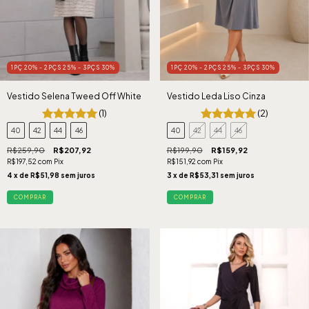
1PÇ 20% - 2PÇS 25% - 3PÇS 30%
1PÇ 20% - 2PÇS 25% - 3PÇS 30%
Vestido Selena Tweed Off White
Vestido Leda Liso Cinza
(1)
(2)
40
42
44
46
40
42
44
46
R$259,90
R$207,92
R$199,90
R$159,92
R$197,52
com
Pix
R$151,92
com
Pix
4
x de
R$51,98
sem juros
3
x de
R$53,31
sem juros
COMPRAR
COMPRAR