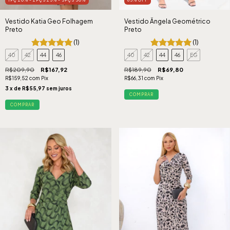
Vestido Katia Geo Folhagem
Vestido Ângela Geométrico
Preto
Preto
(1)
(1)
40
42
44
46
40
42
44
46
EG
R$209,90
R$167,92
R$189,90
R$69,80
R$159,52
com
Pix
R$66,31
com
Pix
3
x de
R$55,97
sem juros
COMPRAR
COMPRAR