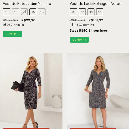
Vestido Kate Jardim Marinho
Vestido Leda Folhagem Verde
40
42
44
46
EG
40
42
44
46
R$199,90
R$99,90
R$189,90
R$151,92
R$94,91
com
Pix
R$144,32
com
Pix
3
x de
R$50,64
sem juros
COMPRAR
COMPRAR