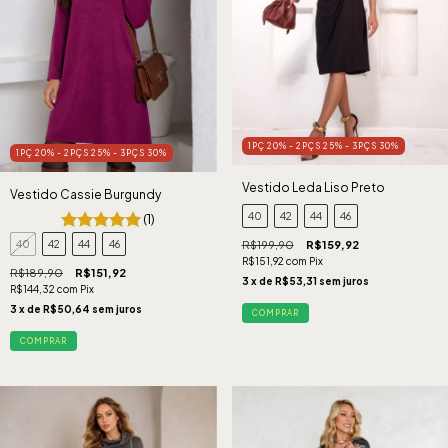
1PÇ 20% - 2PÇS 25% - 3PÇS 30%
1PÇ 20% - 2PÇS 25% - 3PÇS 30%
Vestido Leda Liso Preto
Vestido Cassie Burgundy
40
42
44
46
(1)
R$199,90
R$159,92
40
42
44
46
R$151,92
com
Pix
R$189,90
R$151,92
3
x de
R$53,31
sem juros
R$144,32
com
Pix
3
x de
R$50,64
sem juros
COMPRAR
COMPRAR