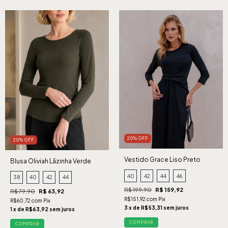
20% OFF
20% OFF
Vestido Grace Liso Preto
Blusa Oliviah Lãzinha Verde
40
42
44
46
38
40
42
44
R$ 199,90
R$ 159,92
R$ 79,90
R$ 63,92
R$151,92 com Pix
R$60,72 com Pix
3 x de R$53,31 sem juros
1 x de R$63,92 sem juros
COMPRAR
COMPRAR