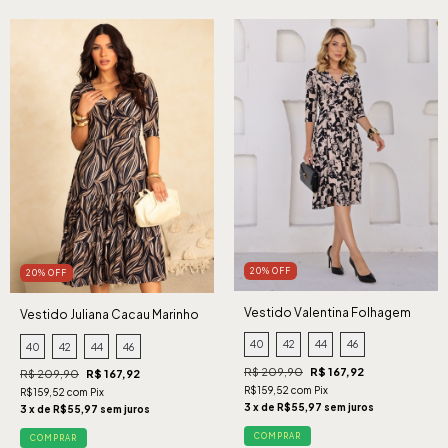
20% OFF
20% OFF
Vestido Valentina Folhagem
Vestido Juliana Cacau Marinho
Preto
40
42
44
46
40
42
44
46
R$ 209,90
R$ 167,92
R$ 209,90
R$ 167,92
R$159,52 com Pix
R$159,52 com Pix
3 x de R$55,97 sem juros
3 x de R$55,97 sem juros
COMPRAR
COMPRAR