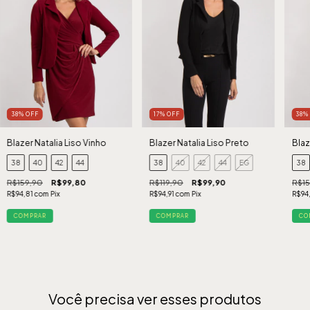
38
%
OFF
17
%
OFF
38
Blazer Natalia Liso Vinho
Blazer Natalia Liso Preto
Blaz
38
40
42
44
38
40
42
44
EG
38
R$159,90
R$99,80
R$119,90
R$99,90
R$15
R$94,81
com
Pix
R$94,91
com
Pix
R$94
COMPRAR
COMPRAR
CO
Você precisa ver esses produtos