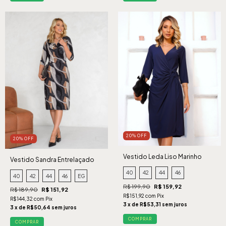
20% OFF
20% OFF
Vestido Leda Liso Marinho
Vestido Sandra Entrelaçado
Preto
40
42
44
46
40
42
44
46
EG
R$ 199,90
R$ 159,92
R$ 189,90
R$ 151,92
R$151,92 com Pix
R$144,32 com Pix
3 x de R$53,31 sem juros
3 x de R$50,64 sem juros
COMPRAR
COMPRAR