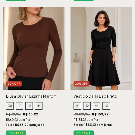
20% OFF
20% OFF
Blusa Oliviah Lãzinha Marrom
Vestido Dalila Liso Preto
38
40
42
44
40
42
44
46
R$ 79,90
R$ 63,92
R$ 199,90
R$ 159,92
R$60,72 com Pix
R$151,92 com Pix
1 x de R$63,92 sem juros
3 x de R$53,31 sem juros
COMPRAR
COMPRAR