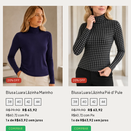
20% OFF
20% OFF
Blusa Luara Lãzinha Marinho
Blusa Luara Lãzinha Pié d' Pule
38
40
42
44
38
40
42
44
R$ 79,90
R$ 63,92
R$ 79,90
R$ 63,92
R$60,72 com Pix
R$60,72 com Pix
1 x de R$63,92 sem juros
1 x de R$63,92 sem juros
COMPRAR
COMPRAR