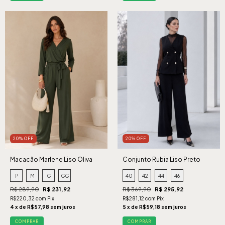
20% OFF
20% OFF
Macacão Marlene Liso Oliva
Conjunto Rubia Liso Preto
P
M
G
GG
40
42
44
46
R$ 289,90
R$ 231,92
R$ 369,90
R$ 295,92
R$220,32 com Pix
R$281,12 com Pix
4 x de R$57,98 sem juros
5 x de R$59,18 sem juros
COMPRAR
COMPRAR