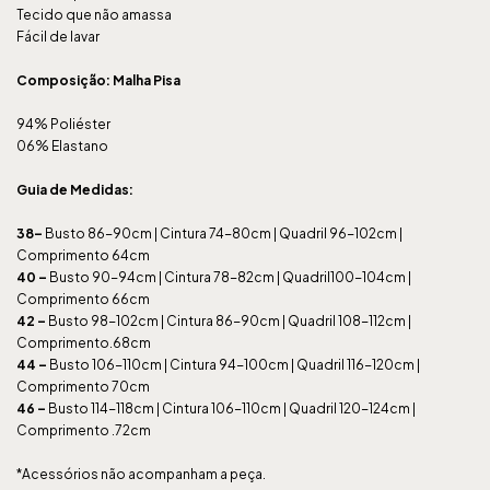
Tecido que não amassa
Fácil de lavar
Composição: Malha Pisa
94% Poliéster
06% Elastano
Guia de Medidas:
38–
Busto 86-90cm | Cintura 74-80cm | Quadril 96-102cm |
Comprimento 64cm
40
–
Busto 90-94cm | Cintura 78-82cm | Quadril100-104cm |
Comprimento 66cm
42
–
Busto 98-102cm | Cintura 86-90cm | Quadril 108-112cm |
Comprimento.68cm
44
–
Busto 106-110cm | Cintura 94-100cm | Quadril 116-120cm |
Comprimento 70cm
46
–
Busto 114-118cm | Cintura 106-110cm | Quadril 120-124cm |
Comprimento .72cm
*Acessórios não acompanham a peça.