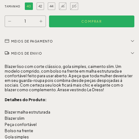
40
42
44
46
EG
TAMANHO
MEIOS DE PAGAMENTO
MEIOS DE ENVIO
Blazer liso com corte clássico, gola simples, caimento slim. Um
modelo comprido, com bolso na frente em malha estruturada e
confortável feito para usar aberto. A peça que toda mulher deveria ter
em seu guarda-roupa pois combina desde peças despojadas á
sociais. Com certeza seu look ficará mais chic e elagante com o
blazer como complemento. Arrase vestindo Le Dress!
Detalhes do Produto:
Blazer malha estruturada
Blazer slim
Peça confortável
Bolso na frente
Gola simples