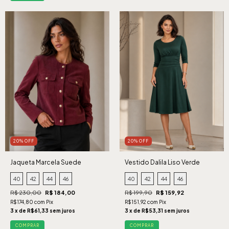
20% OFF
20% OFF
Jaqueta Marcela Suede
Vestido Dalila Liso Verde
Cabernet
40
42
44
46
40
42
44
46
R$ 230,00
R$ 184,00
R$ 199,90
R$ 159,92
R$174,80 com Pix
R$151,92 com Pix
3 x de R$61,33 sem juros
3 x de R$53,31 sem juros
COMPRAR
COMPRAR