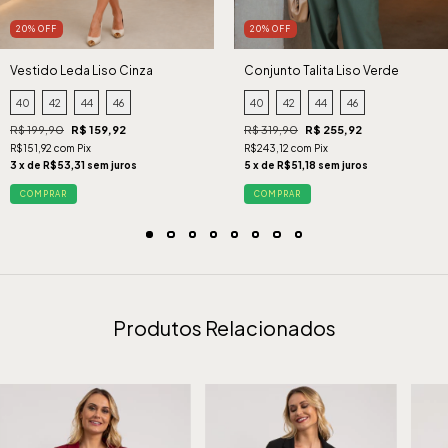
20% OFF
20% OFF
Vestido Leda Liso Cinza
Conjunto Talita Liso Verde
40
42
44
46
40
42
44
46
R$ 199,90
R$ 159,92
R$ 319,90
R$ 255,92
R$151,92 com Pix
R$243,12 com Pix
3 x de R$53,31 sem juros
5 x de R$51,18 sem juros
COMPRAR
COMPRAR
Produtos Relacionados