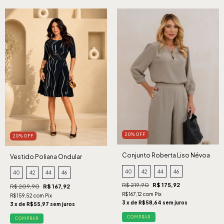
20% OFF
20% OFF
Conjunto Roberta Liso Névoa
Vestido Poliana Ondular
Marinho
40
42
44
46
40
42
44
46
R$ 219,90
R$ 175,92
R$ 209,90
R$ 167,92
R$167,12 com Pix
R$159,52 com Pix
3 x de R$58,64 sem juros
3 x de R$55,97 sem juros
COMPRAR
COMPRAR