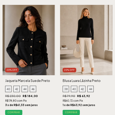
20% OFF
20% OFF
Jaqueta Marcela Suede Preto
Blusa Luara Lãzinha Preto
40
42
44
46
38
40
42
44
R$ 230,00
R$ 184,00
R$ 79,90
R$ 63,92
R$174,80 com Pix
R$60,72 com Pix
3 x de R$61,33 sem juros
1 x de R$63,92 sem juros
COMPRAR
COMPRAR