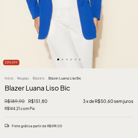
20
%
OFF
Início
.
Roupas
.
Blazers
.
Blazer Luana Liso Bic
Blazer Luana Liso Bic
R$189,90
R$151,80
3
x de
R$50,60
sem juros
R$144,21
com
Pix
Frete grátis
a partir de
R$599,00