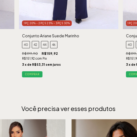
1PÇ 20% - 2PÇS 25% - 3PÇS 30%
1PÇ 2
Conjunto Ariane Suede Marinho
Conju
40
42
44
46
40
R$199,90
R$159,92
R$199
R$151,92
com
Pix
R$151,
3
x de
R$53,31
sem juros
3
x de
COMPRAR
COM
Você precisa ver esses produtos