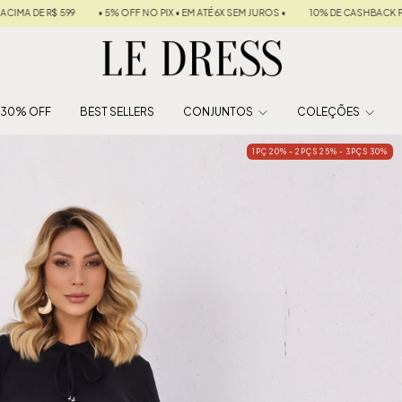
X • EM ATÉ 6X SEM JUROS •
10% DE CASHBACK PARA SUA PRÓXIMA COMPRA
FRE
É 30% OFF
BEST SELLERS
CONJUNTOS
COLEÇÕES
1PÇ 20% - 2PÇS 25% - 3PÇS 30%