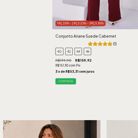
1PÇ 20% - 2PÇS 25% - 3PÇS 30%
Conjunto Ariane Suede Cabernet
(1)
40
42
44
46
R$199,90
R$159,92
R$151,92
com
Pix
3
x de
R$53,31
sem juros
COMPRAR