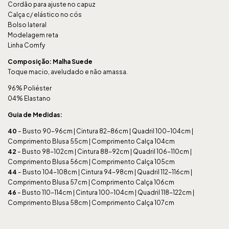
Cordão para ajuste no capuz
Calça c/ elástico no cós
Bolso lateral
Modelagem reta
Linha Comfy
Composição: Malha Suede
Toque macio, aveludado e não amassa.
96% Poliéster
04% Elastano
Guia de Medidas:
40
– Busto 90-96cm | Cintura 82-86cm | Quadril 100-104cm |
Comprimento Blusa 55cm | Comprimento Calça 104cm
42
– Busto 98-102cm | Cintura 88-92cm | Quadril 106-110cm |
Comprimento Blusa 56cm | Comprimento Calça 105cm
44
– Busto 104-108cm | Cintura 94-98cm | Quadril 112-116cm |
Comprimento Blusa 57cm | Comprimento Calça 106cm
46
– Busto 110-114cm | Cintura 100-104cm | Quadril 118-122cm |
Comprimento Blusa 58cm | Comprimento Calça 107cm