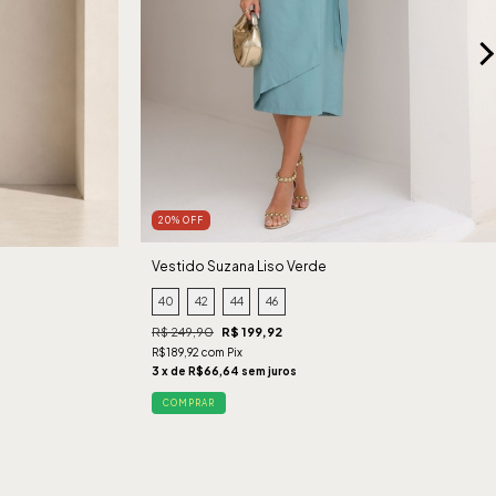
20% OFF
Vestido Suzana Liso Verde
40
42
44
46
R$ 249,90
R$ 199,92
R$189,92 com Pix
3 x de R$66,64 sem juros
COMPRAR