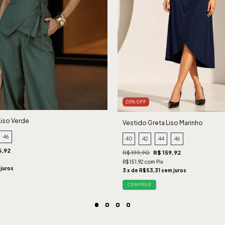
20% OFF
Liso Verde
Vestido Greta Liso Marinho
46
40
42
44
46
5,92
R$ 199,90
R$ 159,92
R$151,92 com Pix
 juros
3 x de R$53,31 sem juros
COMPRAR