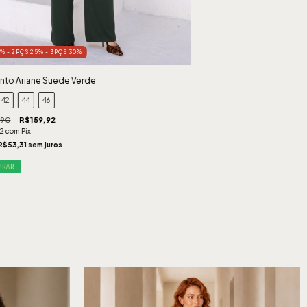
0% - 2PÇS 25% - 3PÇS 30%
nto Ariane Suede Verde
42
44
46
,90
R$159,92
92
com
Pix
R$53,31
sem juros
PRAR