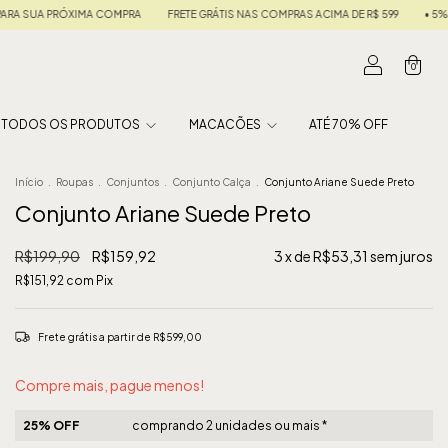
TE GRÁTIS NAS COMPRAS ACIMA DE R$ 599
• 5% OFF NO PIX • EM ATÉ 6X SEM JUROS •
0
TODOS OS PRODUTOS
MACACÕES
ATÉ 70% OFF
Início
.
Roupas
.
Conjuntos
.
Conjunto Calça
.
Conjunto Ariane Suede Preto
Conjunto Ariane Suede Preto
R$199,90
R$159,92
3
x de
R$53,31
sem juros
R$151,92
com
Pix
Frete grátis
a partir de
R$599,00
Compre mais, pague menos!
25% OFF
comprando 2 unidades ou mais *