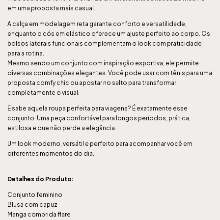
em uma proposta mais casual.
A calça em modelagem reta garante conforto e versatilidade,
enquanto o cós em elástico oferece um ajuste perfeito ao corpo. Os
bolsos laterais funcionais complementam o look com praticidade
para a rotina.
Mesmo sendo um conjunto com inspiração esportiva, ele permite
diversas combinações elegantes. Você pode usar com tênis para uma
proposta comfy chic ou apostar no salto para transformar
completamente o visual.
E sabe aquela roupa perfeita para viagens? É exatamente esse
conjunto. Uma peça confortável para longos períodos, prática,
estilosa e que não perde a elegância.
Um look moderno, versátil e perfeito para acompanhar você em
diferentes momentos do dia.
Detalhes do Produto:
Conjunto feminino
Blusa com capuz
Manga comprida flare