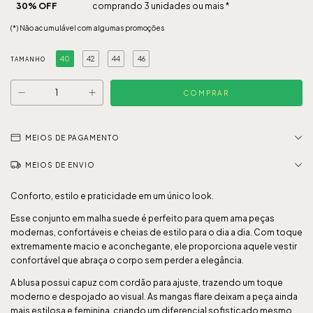
30% OFF
comprando 3 unidades ou mais *
(*) Não acumulável com algumas promoções
40
42
44
46
TAMANHO
MEIOS DE PAGAMENTO
MEIOS DE ENVIO
Conforto, estilo e praticidade em um único look.
Esse conjunto em malha suede é perfeito para quem ama peças
modernas, confortáveis e cheias de estilo para o dia a dia. Com toque
extremamente macio e aconchegante, ele proporciona aquele vestir
confortável que abraça o corpo sem perder a elegância.
A blusa possui capuz com cordão para ajuste, trazendo um toque
moderno e despojado ao visual. As mangas flare deixam a peça ainda
mais estilosa e feminina, criando um diferencial sofisticado mesmo