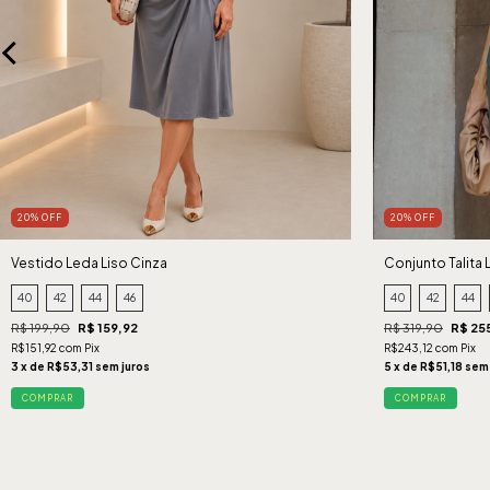
20% OFF
20% OFF
Vestido Leda Liso Cinza
Conjunto Talita 
40
42
44
46
40
42
44
R$ 199,90
R$ 159,92
R$ 319,90
R$ 25
R$151,92 com Pix
R$243,12 com Pix
3 x de R$53,31 sem juros
5 x de R$51,18 sem
COMPRAR
COMPRAR