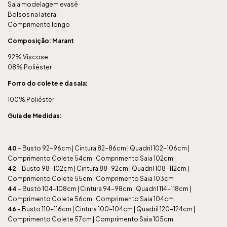
Saia modelagem evasê
Bolsos na lateral
Comprimento longo
Composição: Marant
92% Viscose
08% Poliéster
Forro do colete e da saia:
100% Poliéster
Guia de Medidas:
40
– Busto 92-96cm | Cintura 82-86cm | Quadril 102-106cm |
Comprimento Colete 54cm | Comprimento Saia 102cm
42
– Busto 98-102cm | Cintura 88-92cm | Quadril 108-112cm |
Comprimento Colete 55cm | Comprimento Saia 103cm
44
– Busto 104-108cm | Cintura 94-98cm | Quadril 114-118cm |
Comprimento Colete 56cm | Comprimento Saia 104cm
46
– Busto 110-116cm | Cintura 100-104cm | Quadril 120-124cm |
Comprimento Colete 57cm | Comprimento Saia 105cm