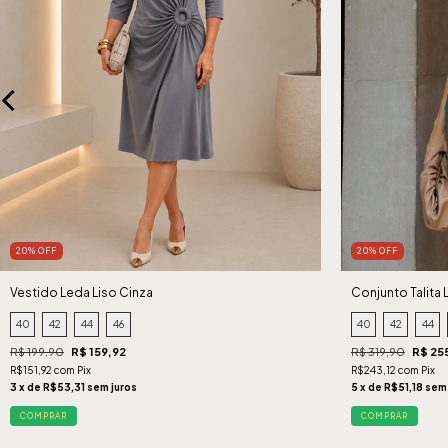
20% OFF
20% OFF
Vestido Leda Liso Cinza
Conjunto Talita 
40
42
44
46
40
42
44
R$ 199,90
R$ 159,92
R$ 319,90
R$ 25
R$151,92 com Pix
R$243,12 com Pix
3 x de R$53,31 sem juros
5 x de R$51,18 sem
COMPRAR
COMPRAR