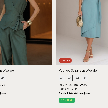
20% OFF
Liso Verde
Vestido Suzana Liso Verde
46
40
42
44
46
5,92
R$ 249,90
R$ 199,92
R$189,92 com Pix
 juros
3 x de R$66,64 sem juros
COMPRAR