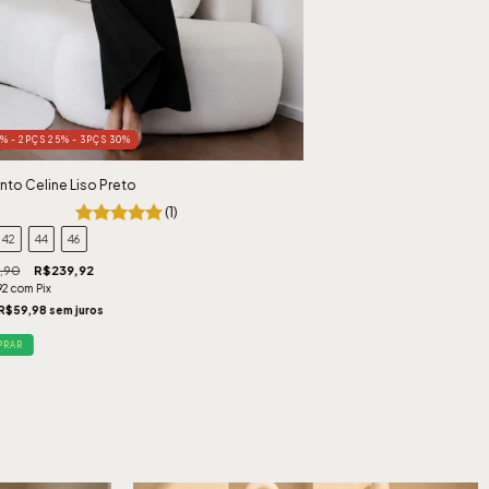
0% - 2PÇS 25% - 3PÇS 30%
nto Celine Liso Preto
(1)
42
44
46
,90
R$239,92
92
com
Pix
R$59,98
sem juros
PRAR