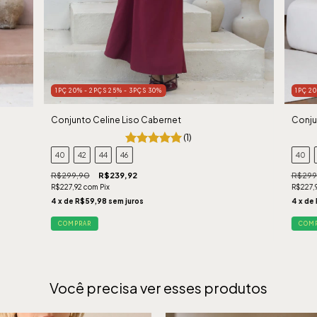
1PÇ 20% - 2PÇS 25% - 3PÇS 30%
1PÇ 2
Conjunto Celine Liso Cabernet
Conju
(1)
40
42
44
46
40
R$299,90
R$239,92
R$299
R$227,92
com
Pix
R$227,
4
x de
R$59,98
sem juros
4
x de
COMPRAR
COM
Você precisa ver esses produtos