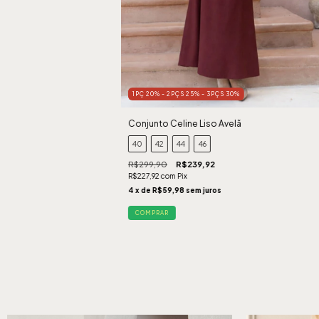
1PÇ 20% - 2PÇS 25% - 3PÇS 30%
Conjunto Celine Liso Avelã
40
42
44
46
R$299,90
R$239,92
R$227,92
com
Pix
4
x de
R$59,98
sem juros
COMPRAR