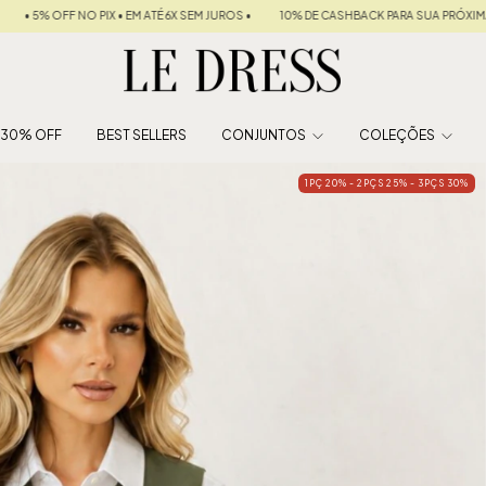
JUROS •
10% DE CASHBACK PARA SUA PRÓXIMA COMPRA
FRETE GRÁTIS NAS COM
É 30% OFF
BEST SELLERS
CONJUNTOS
COLEÇÕES
1PÇ 20% - 2PÇS 25% - 3PÇS 30%