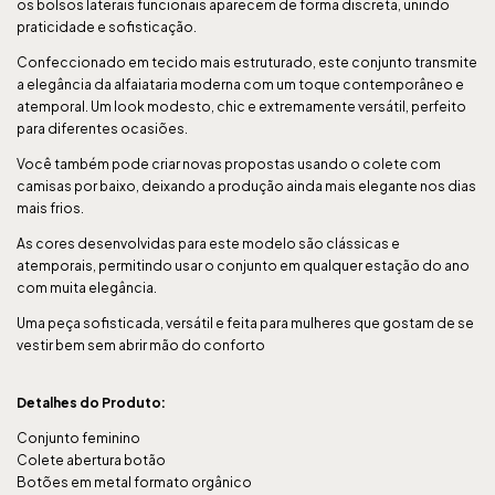
os bolsos laterais funcionais aparecem de forma discreta, unindo
praticidade e sofisticação.
Confeccionado em tecido mais estruturado, este conjunto transmite
a elegância da alfaiataria moderna com um toque contemporâneo e
atemporal. Um look modesto, chic e extremamente versátil, perfeito
para diferentes ocasiões.
Você também pode criar novas propostas usando o colete com
camisas por baixo, deixando a produção ainda mais elegante nos dias
mais frios.
As cores desenvolvidas para este modelo são clássicas e
atemporais, permitindo usar o conjunto em qualquer estação do ano
com muita elegância.
Uma peça sofisticada, versátil e feita para mulheres que gostam de se
vestir bem sem abrir mão do conforto
Detalhes do Produto:
Conjunto feminino
Colete abertura botão
Botões em metal formato orgânico