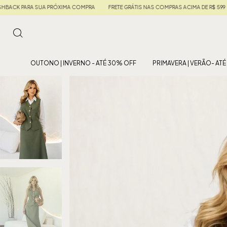
FRETE GRÁTIS NAS COMPRAS ACIMA DE R$ 599
• 5% OFF NO PIX • EM ATÉ 6X SEM 
OUTONO | INVERNO - ATÉ 30% OFF
PRIMAVERA | VERÃO- AT