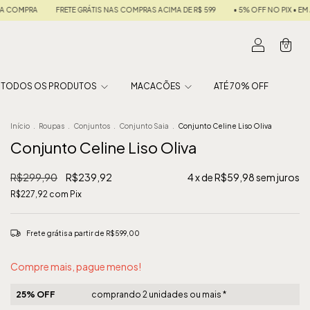
PRAS ACIMA DE R$ 599
• 5% OFF NO PIX • EM ATÉ 6X SEM JUROS •
10% DE CASH
0
TODOS OS PRODUTOS
MACACÕES
ATÉ 70% OFF
Início
.
Roupas
.
Conjuntos
.
Conjunto Saia
.
Conjunto Celine Liso Oliva
Conjunto Celine Liso Oliva
R$299,90
R$239,92
4
x de
R$59,98
sem juros
R$227,92
com
Pix
Frete grátis
a partir de
R$599,00
Compre mais, pague menos!
25% OFF
comprando 2 unidades ou mais *