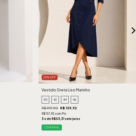
20% OFF
Vestido Greta Liso Marinho
40
42
44
46
R$ 199,90
R$ 159,92
R$151,92 com Pix
3 x de R$53,31 sem juros
COMPRAR