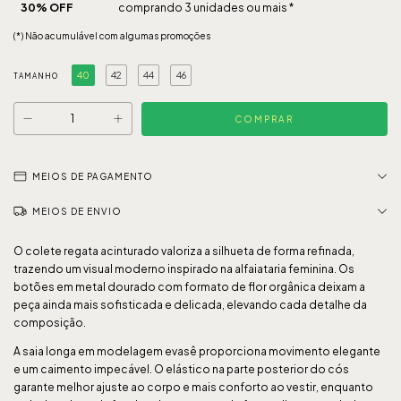
30% OFF
comprando 3 unidades ou mais *
(*) Não acumulável com algumas promoções
40
42
44
46
TAMANHO
MEIOS DE PAGAMENTO
MEIOS DE ENVIO
O colete regata acinturado valoriza a silhueta de forma refinada,
trazendo um visual moderno inspirado na alfaiataria feminina. Os
botões em metal dourado com formato de flor orgânica deixam a
peça ainda mais sofisticada e delicada, elevando cada detalhe da
composição.
A saia longa em modelagem evasê proporciona movimento elegante
e um caimento impecável. O elástico na parte posterior do cós
garante melhor ajuste ao corpo e mais conforto ao vestir, enquanto