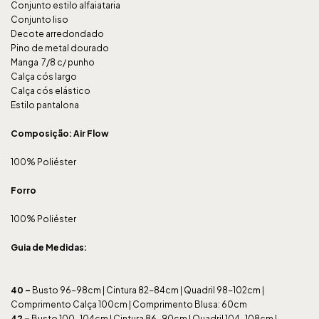
Conjunto estilo alfaiataria
Conjunto liso
Decote arredondado
Pino de metal dourado
Manga 7/8 c/ punho
Calça cós largo
Calça cós elástico
Estilo pantalona
Composição: Air Flow
100% Poliéster
Forro
100% Poliéster
Guia de Medidas:
40
–
Busto 96-98cm | Cintura 82-84cm | Quadril 98-102cm |
Comprimento Calça 100cm | Comprimento Blusa: 60cm
42
–
Busto 100-104cm | Cintura 86-90cm | Quadril 104-108cm |