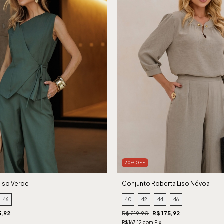
20% OFF
Liso Verde
Conjunto Roberta Liso Névoa
46
40
42
44
46
5,92
R$ 219,90
R$ 175,92
R$167,12 com Pix