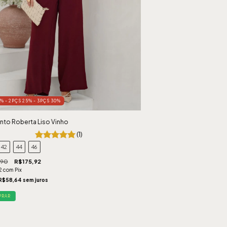
0% - 2PÇS 25% - 3PÇS 30%
nto Roberta Liso Vinho
(1)
42
44
46
,90
R$175,92
12
com
Pix
R$58,64
sem juros
PRAR