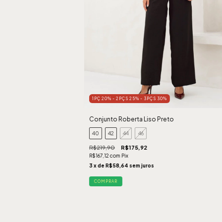
1PÇ 20% - 2PÇS 25% - 3PÇS 30%
Conjunto Roberta Liso Preto
40
42
44
46
R$219,90
R$175,92
R$167,12
com
Pix
3
x de
R$58,64
sem juros
COMPRAR