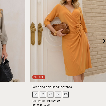
20% OFF
Vestido Leda Liso Mostarda
40
42
44
46
EG
R$ 199,90
R$ 159,92
R$151,92 com Pix