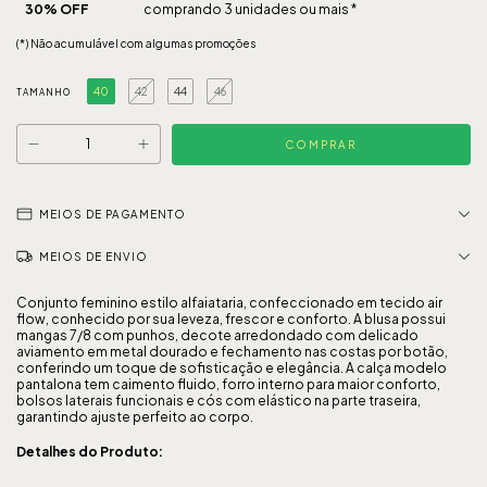
30% OFF
comprando 3 unidades ou mais *
(*) Não acumulável com algumas promoções
40
42
44
46
TAMANHO
MEIOS DE PAGAMENTO
MEIOS DE ENVIO
Conjunto feminino estilo alfaiataria, confeccionado em tecido air
flow, conhecido por sua leveza, frescor e conforto. A blusa possui
mangas 7/8 com punhos, decote arredondado com delicado
aviamento em metal dourado e fechamento nas costas por botão,
conferindo um toque de sofisticação e elegância. A calça modelo
pantalona tem caimento fluido, forro interno para maior conforto,
bolsos laterais funcionais e cós com elástico na parte traseira,
garantindo ajuste perfeito ao corpo.
Detalhes do Produto: