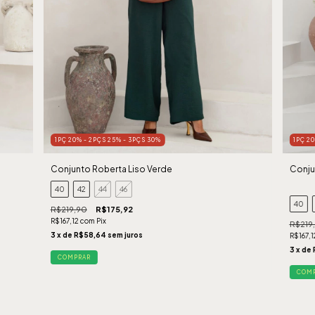
1PÇ 20% - 2PÇS 25% - 3PÇS 30%
1PÇ 2
Conjunto Roberta Liso Verde
Conju
40
42
44
46
40
R$219,90
R$175,92
R$167,12
com
Pix
R$219
3
x de
R$58,64
sem juros
R$167,
3
x de
COMPRAR
COM