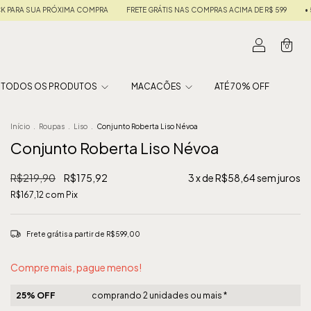
 GRÁTIS NAS COMPRAS ACIMA DE R$ 599
• 5% OFF NO PIX • EM ATÉ 6X SEM JUROS •
0
TODOS OS PRODUTOS
MACACÕES
ATÉ 70% OFF
Início
.
Roupas
.
Liso
.
Conjunto Roberta Liso Névoa
Conjunto Roberta Liso Névoa
R$219,90
R$175,92
3
x de
R$58,64
sem juros
R$167,12
com
Pix
Frete grátis
a partir de
R$599,00
Compre mais, pague menos!
25% OFF
comprando 2 unidades ou mais *