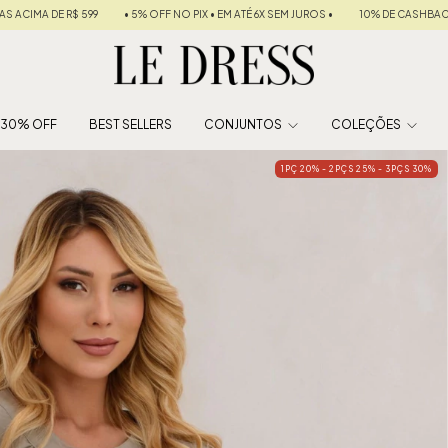
• EM ATÉ 6X SEM JUROS •
10% DE CASHBACK PARA SUA PRÓXIMA COMPRA
FRETE
É 30% OFF
BEST SELLERS
CONJUNTOS
COLEÇÕES
1PÇ 20% - 2PÇS 25% - 3PÇS 30%