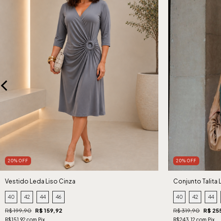
20% OFF
20% OFF
Vestido Leda Liso Cinza
Conjunto Talita 
40
42
44
46
40
42
44
R$ 199,90
R$ 159,92
R$ 319,90
R$ 25
R$151,92 com Pix
R$243,12 com Pix