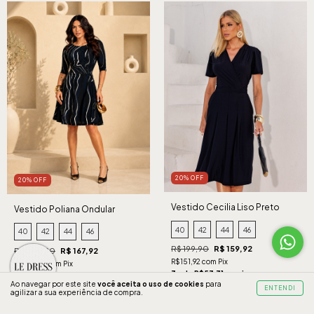
20% OFF
20% OFF
Vestido Cecilia Liso Preto
Vestido Poliana Ondular
Marinho
40
42
44
46
40
42
44
46
R$ 199,90
R$ 159,92
R$ 209,90
R$ 167,92
R$151,92 com Pix
R$159,52 com Pix
3 x de R$53,31 sem juros
3 x de R$55,97 sem juros
Ao navegar por este site
você aceita o uso de cookies
para
ENTENDI
agilizar a sua experiência de compra.
COMPRAR
COMPRAR