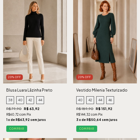
20% OFF
20% OFF
Blusa Luara Lãzinha Preto
Vestido Milenia Texturizado
Verde
38
40
42
44
40
42
44
46
R$ 79,90
R$ 63,92
R$ 189,90
R$ 151,92
R$60,72 com Pix
R$144,32 com Pix
1 x de R$63,92 sem juros
3 x de R$50,64 sem juros
COMPRAR
COMPRAR