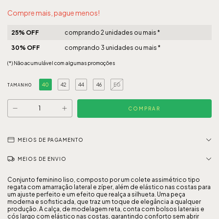
Compre mais, pague menos!
25% OFF
comprando 2 unidades ou mais *
30% OFF
comprando 3 unidades ou mais *
(*) Não acumulável com algumas promoções
40
42
44
46
EG
TAMANHO
MEIOS DE PAGAMENTO
MEIOS DE ENVIO
Conjunto feminino liso, composto por um colete assimétrico tipo
regata com amarração lateral e zíper, além de elástico nas costas para
um ajuste perfeito e um efeito que realça a silhueta. Uma peça
moderna e sofisticada, que traz um toque de elegância a qualquer
produção. A calça, de modelagem reta, conta com bolsos laterais e
cós largo com elástico nas costas, garantindo conforto sem abrir