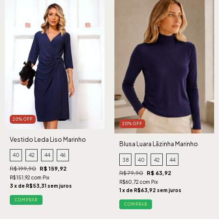
20% OFF
20% OFF
Vestido Leda Liso Marinho
Blusa Luara Lãzinha Marinho
40
42
44
46
38
40
42
44
R$ 199,90
R$ 159,92
R$ 79,90
R$ 63,92
R$151,92 com Pix
R$60,72 com Pix
3 x de R$53,31 sem juros
1 x de R$63,92 sem juros
COMPRAR
COMPRAR