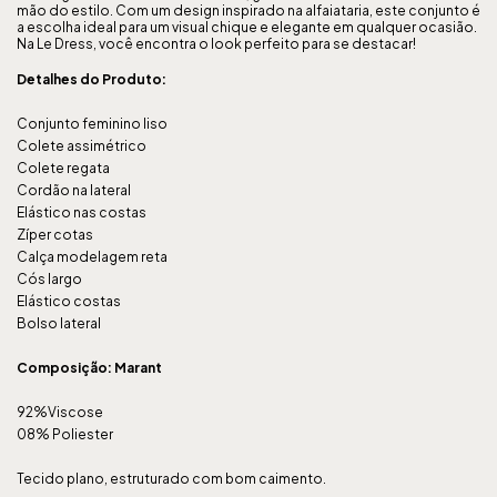
mão do estilo. Com um design inspirado na alfaiataria, este conjunto é
a escolha ideal para um visual chique e elegante em qualquer ocasião.
Na Le Dress, você encontra o look perfeito para se destacar!
Detalhes do Produto:
Conjunto feminino liso
Colete assimétrico
Colete regata
Cordão na lateral
Elástico nas costas
Zíper cotas
Calça modelagem reta
Cós largo
Elástico costas
Bolso lateral
Composição: Marant
92%Viscose
08% Poliester
Tecido plano, estruturado com bom caimento.