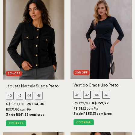
20% OFF
20% OFF
Vestido Grace Liso Preto
Jaqueta Marcela Suede Preto
40
42
44
46
40
42
44
46
R$ 199,90
R$ 159,92
R$ 230,00
R$ 184,00
R$151,92 com Pix
R$174,80 com Pix
3 x de R$53,31 sem juros
3 x de R$61,33 sem juros
COMPRAR
COMPRAR