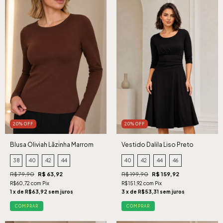
20% OFF
20% OFF
Blusa Oliviah Lãzinha Marrom
Vestido Dalila Liso Preto
38
40
42
44
40
42
44
46
R$ 79,90
R$ 63,92
R$ 199,90
R$ 159,92
R$60,72 com Pix
R$151,92 com Pix
1 x de R$63,92 sem juros
3 x de R$53,31 sem juros
COMPRAR
COMPRAR