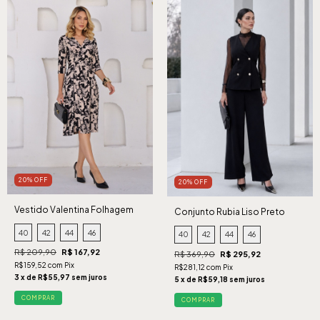
20% OFF
20% OFF
Vestido Valentina Folhagem
Conjunto Rubia Liso Preto
Preto
40
42
44
46
40
42
44
46
R$ 209,90
R$ 167,92
R$ 369,90
R$ 295,92
R$159,52 com Pix
R$281,12 com Pix
3 x de R$55,97 sem juros
5 x de R$59,18 sem juros
COMPRAR
COMPRAR