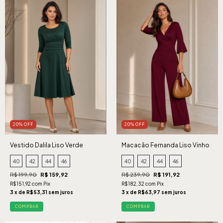
20% OFF
20% OFF
Vestido Dalila Liso Verde
Macacão Fernanda Liso Vinho
40
42
44
46
40
42
44
46
R$ 199,90
R$ 159,92
R$ 239,90
R$ 191,92
R$151,92 com Pix
R$182,32 com Pix
3 x de R$53,31 sem juros
3 x de R$63,97 sem juros
COMPRAR
COMPRAR