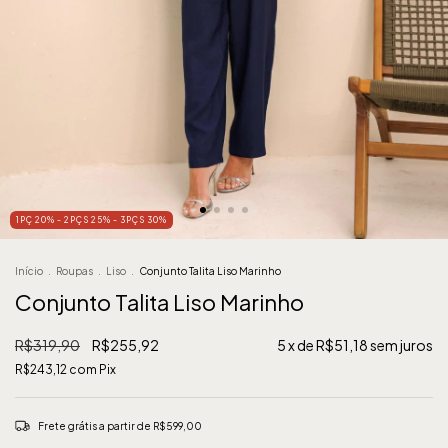
1PÇ 20% - 2PÇS 25% - 3PÇS 30%
Início
.
Roupas
.
Liso
.
Conjunto Talita Liso Marinho
Conjunto Talita Liso Marinho
R$319,90
R$255,92
5
x de
R$51,18
sem juros
R$243,12
com
Pix
Frete grátis
a partir de
R$599,00