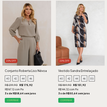
20% OFF
20% OFF
Conjunto Roberta Liso Névoa
Vestido Sandra Entrelaçado
Preto
40
42
44
46
40
42
44
46
EG
R$ 219,90
R$ 175,92
R$ 189,90
R$ 151,92
R$167,12 com Pix
R$144,32 com Pix
3 x de R$58,64 sem juros
3 x de R$50,64 sem juros
COMPRAR
COMPRAR