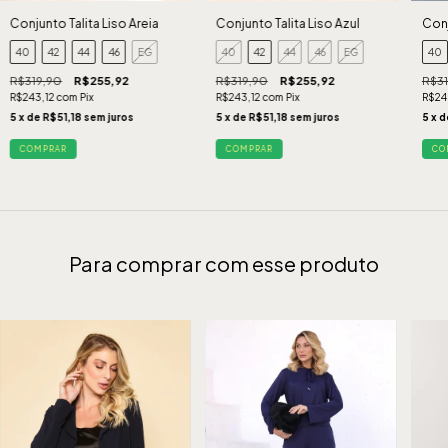
Conjunto Talita Liso Areia
Conjunto Talita Liso Azul
Conj
40
42
44
46
EG
40
42
44
46
EG
40
R$319,90
R$255,92
R$319,90
R$255,92
R$31
R$243,12
com
Pix
R$243,12
com
Pix
R$24
5
x de
R$51,18
sem juros
5
x de
R$51,18
sem juros
5
x 
COMPRAR
COMPRAR
CO
Para comprar com esse produto