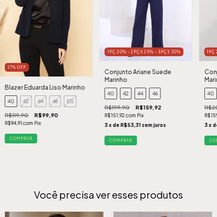
1PÇ 20% - 2PÇS 25% - 3PÇS 30%
1PÇ
17
%
OFF
Conjunto Ariane Suede
Conj
Marinho
Mar
Blazer Eduarda Liso Marinho
40
42
44
46
40
40
42
44
46
EG
R$199,90
R$159,92
R$2
R$119,90
R$99,90
R$151,92
com
Pix
R$15
R$94,91
com
Pix
3
x de
R$53,31
sem juros
3
x 
COMPRAR
COMPRAR
CO
Você precisa ver esses produtos