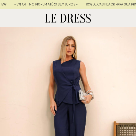
 PIX • EM ATÉ 6X SEM JUROS •
10% DE CASHBACK PARA SUA PRÓXIMA COMPRA