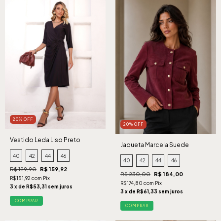
20% OFF
20% OFF
Vestido Leda Liso Preto
Jaqueta Marcela Suede
Cabernet
40
42
44
46
40
42
44
46
R$ 199,90
R$ 159,92
R$ 230,00
R$ 184,00
R$151,92 com Pix
R$174,80 com Pix
3 x de R$53,31 sem juros
3 x de R$61,33 sem juros
COMPRAR
COMPRAR