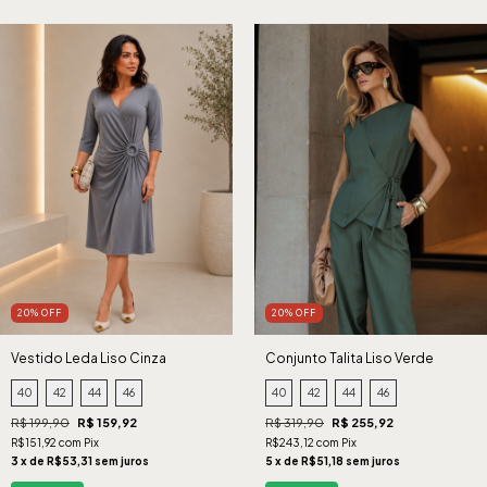
20% OFF
20% OFF
Vestido Leda Liso Cinza
Conjunto Talita Liso Verde
40
42
44
46
40
42
44
46
R$ 199,90
R$ 159,92
R$ 319,90
R$ 255,92
R$151,92 com Pix
R$243,12 com Pix
3 x de R$53,31 sem juros
5 x de R$51,18 sem juros