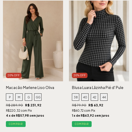
20% OFF
20% OFF
Macacão Marlene Liso Oliva
Blusa Luara Lãzinha Pié d' Pule
P
M
G
GG
38
40
42
44
R$ 289,90
R$ 231,92
R$ 79,90
R$ 63,92
R$220,32 com Pix
R$60,72 com Pix
4 x de R$57,98 sem juros
1 x de R$63,92 sem juros
COMPRAR
COMPRAR