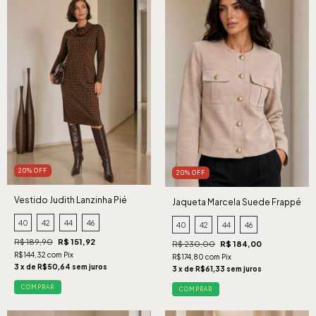
20% OFF
20% OFF
Vestido Judith Lanzinha Pié
Jaqueta Marcela Suede Frappé
Caramelo
40
42
44
46
40
42
44
46
R$ 189,90
R$ 151,92
R$ 230,00
R$ 184,00
R$144,32 com Pix
R$174,80 com Pix
3 x de R$50,64 sem juros
3 x de R$61,33 sem juros
COMPRAR
COMPRAR