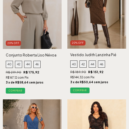
20% OFF
20% OFF
Vestido Judith Lanzinha Pié
Conjunto Roberta Liso Névoa
Caramelo
40
42
44
46
40
42
44
46
R$ 189,90
R$ 151,92
R$ 219,90
R$ 175,92
R$144,32 com Pix
R$167,12 com Pix
3 x de R$50,64 sem juros
3 x de R$58,64 sem juros
COMPRAR
COMPRAR