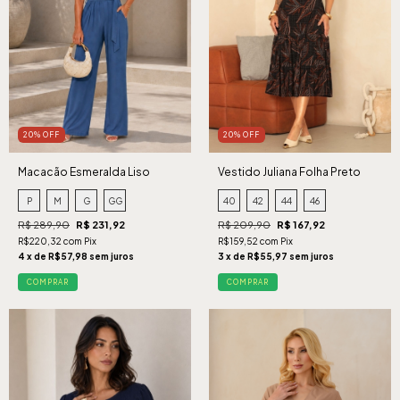
20% OFF
20% OFF
Macacão Esmeralda Liso
Vestido Juliana Folha Preto
Oceano
P
M
G
GG
40
42
44
46
R$ 289,90
R$ 231,92
R$ 209,90
R$ 167,92
R$220,32 com Pix
R$159,52 com Pix
4 x de R$57,98 sem juros
3 x de R$55,97 sem juros
COMPRAR
COMPRAR