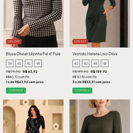
20% OFF
20% OFF
Blusa Oliviah Lãzinha Pié d' Pule
Vestido Helena Liso Oliva
38
40
42
44
40
42
44
46
R$ 79,90
R$ 63,92
R$ 199,90
R$ 159,92
R$60,72 com Pix
R$151,92 com Pix
1 x de R$63,92 sem juros
3 x de R$53,31 sem juros
COMPRAR
COMPRAR