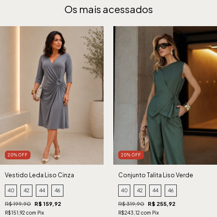
Os mais acessados
20% OFF
20% OFF
Vestido Leda Liso Cinza
Conjunto Talita Liso Verde
40
42
44
46
40
42
44
46
R$ 199,90
R$ 159,92
R$ 319,90
R$ 255,92
R$151,92 com Pix
R$243,12 com Pix