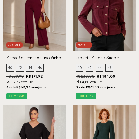
20% OFF
20% OFF
Macacão Fernanda Liso Vinho
Jaqueta Marcela Suede
Cabernet
40
42
44
46
40
42
44
46
R$ 239,90
R$ 191,92
R$ 230,00
R$ 184,00
R$182,32 com Pix
R$174,80 com Pix
3 x de R$63,97 sem juros
3 x de R$61,33 sem juros
COMPRAR
COMPRAR