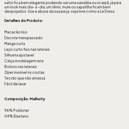
salto fica bem elegante podendo ser uma sandália ou scarpã, já para
um look mais dia- a -dia, um tênis, mule ou sapatilha ficam bem
despojados. Use e abuse da sua peça, seja livre como a Le Dress.
Detalhes do Produto:
Macacão liso
Decote transpassado
Manga curta
Laço curto fixo nas laterais
Silhueta ajustavel
Calça modelagem reta
Bolsos nas laterais
Zíper invisível ns costas
Tecido que não amassa
Fácil de lavar
Composição: Malha Ity
96% Poliéster
04% Elastano