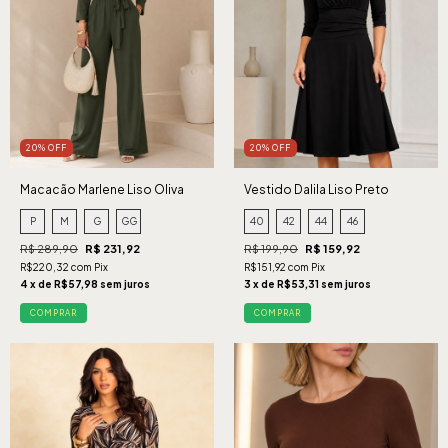
20% OFF
20% OFF
Macacão Marlene Liso Oliva
Vestido Dalila Liso Preto
P
M
G
GG
40
42
44
46
R$ 289,90
R$ 231,92
R$ 199,90
R$ 159,92
R$220,32 com Pix
R$151,92 com Pix
4 x de R$57,98 sem juros
3 x de R$53,31 sem juros
COMPRAR
COMPRAR