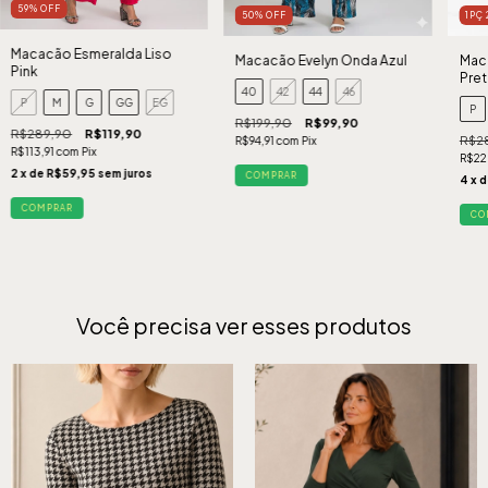
59
%
OFF
50
%
OFF
1PÇ
Macacão Esmeralda Liso
Macacão Evelyn Onda Azul
Mac
Pink
Pre
40
42
44
46
P
M
G
GG
EG
P
R$199,90
R$99,90
R$289,90
R$119,90
R$2
R$94,91
com
Pix
R$113,91
com
Pix
R$22
2
x de
R$59,95
sem juros
COMPRAR
4
x 
COMPRAR
CO
Você precisa ver esses produtos