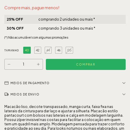
Compre mais, pague menos!
25% OFF
comprando 2 unidades ou mais *
30% OFF
comprando 3 unidades ou mais *
(*) Não acumulável com algumas promoções
40
42
44
46
EG
TAMANHO
MEIOS DE PAGAMENTO
MEIOS DE ENVIO
Macacão liso, decote transpassado, manga curta, faixa fixa nas
laterais da cintura para dar laço e ajustar a silhueta. Macacão estilo
pantacourt com bolsos nas laterais e calça em modelagem larguinha.
Possui zíper invisivel nas costas para facilitar a colocação em quem
tem um quadril mais amplo. Modelagem pensada para trazer conforto
e praticidade ao seu dia. Para looks noturnos ou mais elaborados, um