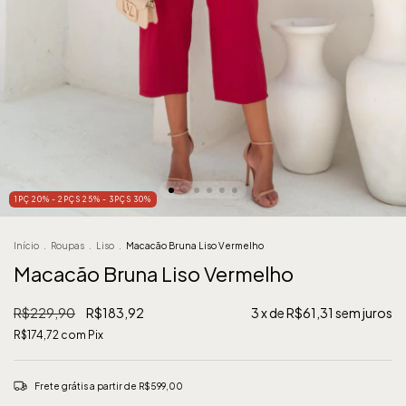
1PÇ 20% - 2PÇS 25% - 3PÇS 30%
Início
.
Roupas
.
Liso
.
Macacão Bruna Liso Vermelho
Macacão Bruna Liso Vermelho
R$229,90
R$183,92
3
x de
R$61,31
sem juros
R$174,72
com
Pix
Frete grátis
a partir de
R$599,00