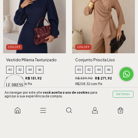
20% OFF
20% OFF
Vestido Milenia Texturizado
Conjunto Priscila Liso
Marinho
Cappuccino
40
42
44
46
40
42
44
46
R$ 189,90
R$ 151,92
R$ 339,90
R$ 271,92
R$144,32 com Pix
R$258,32 com Pix
3 x de R$50,64 sem juros
5 x de R$54,38 sem juros
Ao navegar por este site
você aceita o uso de cookies
para
ENTENDI
agilizar a sua experiência de compra.
COMPRAR
COMPRAR
0