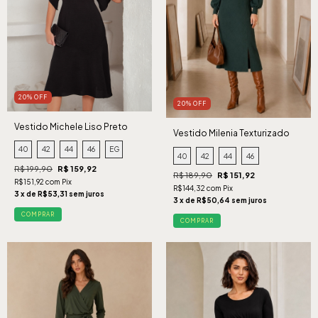
20% OFF
20% OFF
Vestido Michele Liso Preto
Vestido Milenia Texturizado
Verde
40
42
44
46
EG
40
42
44
46
R$ 199,90
R$ 159,92
R$ 189,90
R$ 151,92
R$151,92 com Pix
R$144,32 com Pix
3 x de R$53,31 sem juros
3 x de R$50,64 sem juros
COMPRAR
COMPRAR