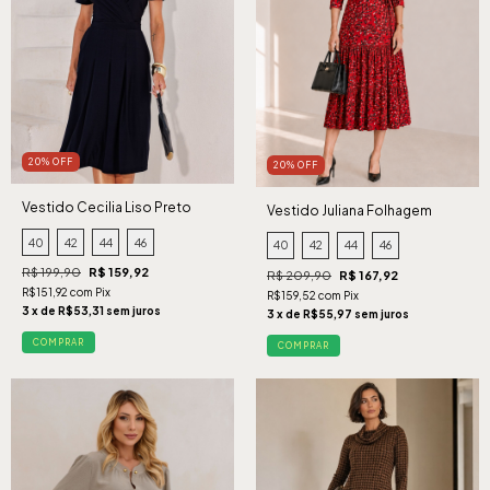
20% OFF
20% OFF
Vestido Cecilia Liso Preto
Vestido Juliana Folhagem
Vermelho
40
42
44
46
40
42
44
46
R$ 199,90
R$ 159,92
R$ 209,90
R$ 167,92
R$151,92 com Pix
R$159,52 com Pix
3 x de R$53,31 sem juros
3 x de R$55,97 sem juros
COMPRAR
COMPRAR