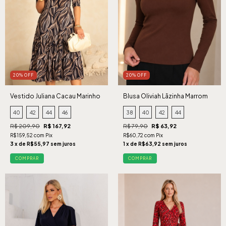
20% OFF
20% OFF
Vestido Juliana Cacau Marinho
Blusa Oliviah Lãzinha Marrom
40
42
44
46
38
40
42
44
R$ 209,90
R$ 167,92
R$ 79,90
R$ 63,92
R$159,52 com Pix
R$60,72 com Pix
3 x de R$55,97 sem juros
1 x de R$63,92 sem juros
COMPRAR
COMPRAR