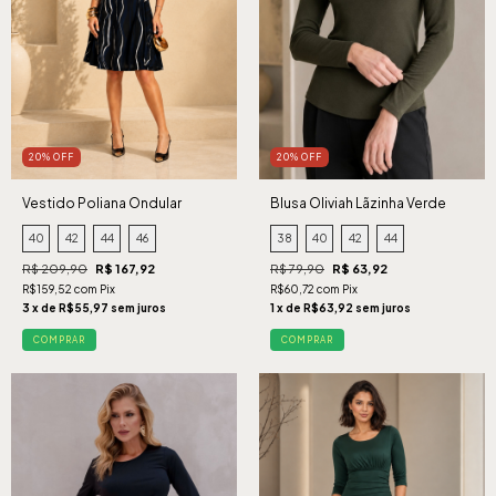
20% OFF
20% OFF
Vestido Poliana Ondular
Blusa Oliviah Lãzinha Verde
Marinho
40
42
44
46
38
40
42
44
R$ 209,90
R$ 167,92
R$ 79,90
R$ 63,92
R$159,52 com Pix
R$60,72 com Pix
3 x de R$55,97 sem juros
1 x de R$63,92 sem juros
COMPRAR
COMPRAR