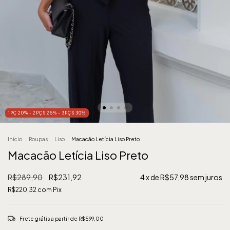
1PÇ 20% - 2PÇS 25% - 3PÇS 30%
Início
.
Roupas
.
Liso
.
Macacão Letícia Liso Preto
Macacão Letícia Liso Preto
R$289,90
R$231,92
4
x de
R$57,98
sem juros
R$220,32
com
Pix
Frete grátis
a partir de
R$599,00