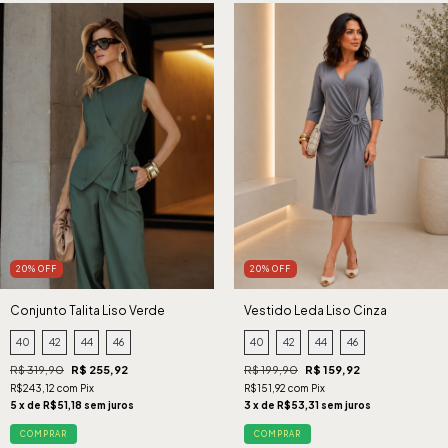
20% OFF
20% OFF
Conjunto Talita Liso Verde
Vestido Leda Liso Cinza
40
42
44
46
40
42
44
46
R$ 319,90
R$ 255,92
R$ 199,90
R$ 159,92
R$243,12 com Pix
R$151,92 com Pix
5 x de R$51,18 sem juros
3 x de R$53,31 sem juros
COMPRAR
COMPRAR