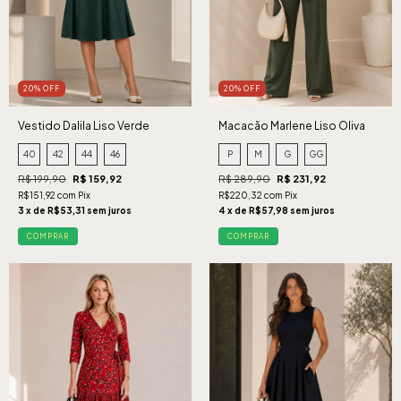
20% OFF
20% OFF
Vestido Dalila Liso Verde
Macacão Marlene Liso Oliva
40
42
44
46
P
M
G
GG
R$ 199,90
R$ 159,92
R$ 289,90
R$ 231,92
R$151,92 com Pix
R$220,32 com Pix
3 x de R$53,31 sem juros
4 x de R$57,98 sem juros
COMPRAR
COMPRAR