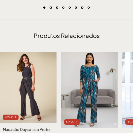
Produtos Relacionados
20
%
OFF
50
%
OFF
1PÇ
Macacão Dayse Liso Preto