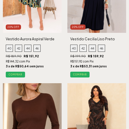
20% OFF
20% OFF
Vestido Aurora Aspiral Verde
Vestido Cecilia Liso Preto
40
42
44
46
40
42
44
46
R$ 189,90
R$ 151,92
R$ 199,90
R$ 159,92
R$144,32 com Pix
R$151,92 com Pix
3 x de R$50,64 sem juros
3 x de R$53,31 sem juros
COMPRAR
COMPRAR