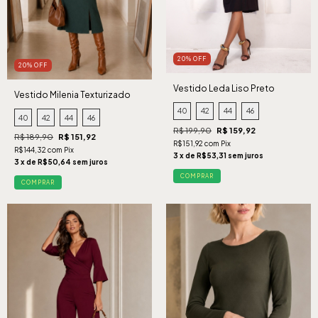
20% OFF
20% OFF
Vestido Leda Liso Preto
Vestido Milenia Texturizado
Verde
40
42
44
46
40
42
44
46
R$ 199,90
R$ 159,92
R$ 189,90
R$ 151,92
R$151,92 com Pix
R$144,32 com Pix
3 x de R$53,31 sem juros
3 x de R$50,64 sem juros
COMPRAR
COMPRAR