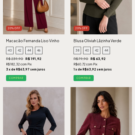
20% OFF
20% OFF
Macacão Fernanda Liso Vinho
Blusa Oliviah Lãzinha Verde
40
42
44
46
38
40
42
44
R$ 239,90
R$ 191,92
R$ 79,90
R$ 63,92
R$182,32 com Pix
R$60,72 com Pix
3 x de R$63,97 sem juros
1 x de R$63,92 sem juros
COMPRAR
COMPRAR