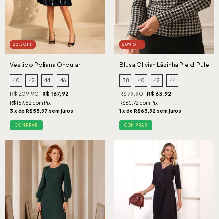
20% OFF
20% OFF
Vestido Poliana Ondular
Blusa Oliviah Lãzinha Pié d' Pule
Marinho
40
42
44
46
38
40
42
44
R$ 209,90
R$ 167,92
R$ 79,90
R$ 63,92
R$159,52 com Pix
R$60,72 com Pix
3 x de R$55,97 sem juros
1 x de R$63,92 sem juros
COMPRAR
COMPRAR