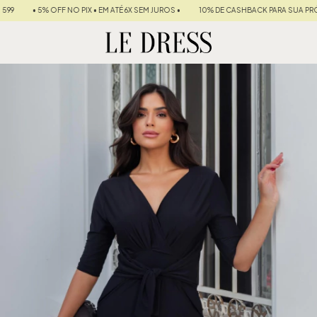
O PIX • EM ATÉ 6X SEM JUROS •
10% DE CASHBACK PARA SUA PRÓXIMA COMPRA