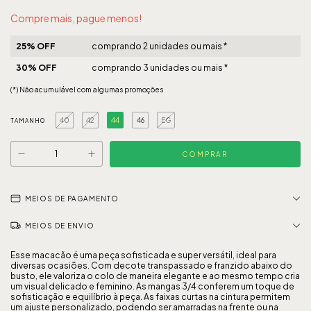
Compre mais, pague menos!
25% OFF
comprando 2 unidades ou mais *
30% OFF
comprando 3 unidades ou mais *
(*) Não acumulável com algumas promoções
40
42
44
46
EG
TAMANHO
MEIOS DE PAGAMENTO
MEIOS DE ENVIO
Esse macacão é uma peça sofisticada e super versátil, ideal para
diversas ocasiões. Com decote transpassado e franzido abaixo do
busto, ele valoriza o colo de maneira elegante e ao mesmo tempo cria
um visual delicado e feminino. As mangas 3/4 conferem um toque de
sofisticação e equilíbrio à peça. As faixas curtas na cintura permitem
um ajuste personalizado, podendo ser amarradas na frente ou na