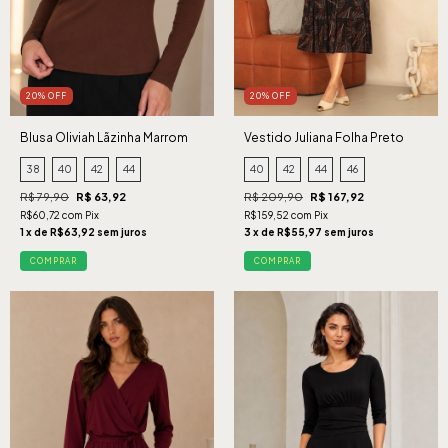
20% OFF
20% OFF
Blusa Oliviah Lãzinha Marrom
Vestido Juliana Folha Preto
38
40
42
44
40
42
44
46
R$ 79,90
R$ 63,92
R$ 209,90
R$ 167,92
R$60,72 com Pix
R$159,52 com Pix
1 x de R$63,92 sem juros
3 x de R$55,97 sem juros
COMPRAR
COMPRAR