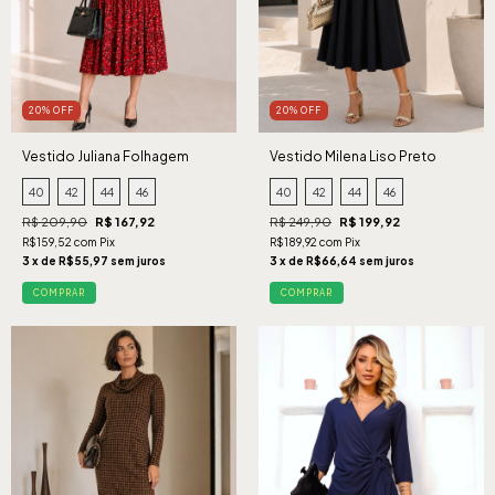
20% OFF
20% OFF
Vestido Juliana Folhagem
Vestido Milena Liso Preto
Vermelho
40
42
44
46
40
42
44
46
R$ 209,90
R$ 167,92
R$ 249,90
R$ 199,92
R$159,52 com Pix
R$189,92 com Pix
3 x de R$55,97 sem juros
3 x de R$66,64 sem juros
COMPRAR
COMPRAR