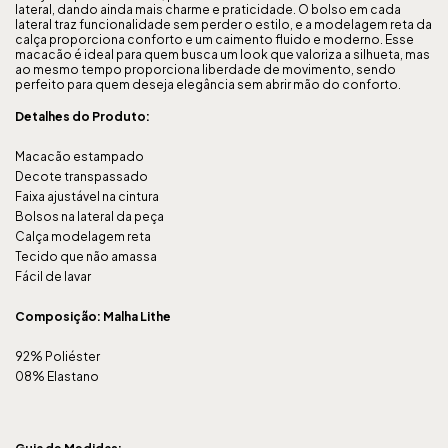
lateral, dando ainda mais charme e praticidade. O bolso em cada
lateral traz funcionalidade sem perder o estilo, e a modelagem reta da
calça proporciona conforto e um caimento fluido e moderno. Esse
macacão é ideal para quem busca um look que valoriza a silhueta, mas
ao mesmo tempo proporciona liberdade de movimento, sendo
perfeito para quem deseja elegância sem abrir mão do conforto.
Detalhes do Produto:
Macacão estampado
Decote transpassado
Faixa ajustável na cintura
Bolsos na lateral da peça
Calça modelagem reta
Tecido que não amassa
Fácil de lavar
Composição: Malha Lithe
92% Poliéster
08% Elastano