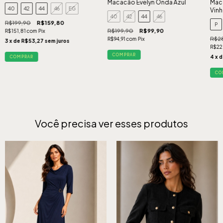
Macacão Evelyn Onda Azul
Mac
40
42
44
46
EG
Vin
40
42
44
46
R$199,90
R$159,80
P
R$199,90
R$99,90
R$151,81
com
Pix
R$2
R$94,91
com
Pix
3
x de
R$53,27
sem juros
R$22
COMPRAR
4
x 
COMPRAR
CO
Você precisa ver esses produtos