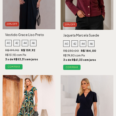
20% OFF
20% OFF
Vestido Grace Liso Preto
Jaqueta Marcela Suede
Cabernet
40
42
44
46
40
42
44
46
R$ 199,90
R$ 159,92
R$ 230,00
R$ 184,00
R$151,92 com Pix
R$174,80 com Pix
3 x de R$53,31 sem juros
3 x de R$61,33 sem juros
COMPRAR
COMPRAR