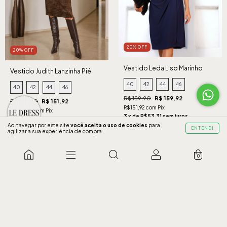
20% OFF
20% OFF
Vestido Leda Liso Marinho
Vestido Judith Lanzinha Pié
Caramelo
40
42
44
46
40
42
44
46
R$ 199,90
R$ 159,92
R$ 189,90
R$ 151,92
R$151,92 com Pix
R$144,32 com Pix
3 x de R$53,31 sem juros
3 x de R$50,64 sem juros
Ao navegar por este site
você aceita o uso de cookies
para
ENTENDI
COMPRAR
agilizar a sua experiência de compra.
COMPRAR
0