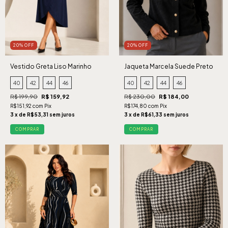
20% OFF
20% OFF
Vestido Greta Liso Marinho
Jaqueta Marcela Suede Preto
40
42
44
46
40
42
44
46
R$ 199,90
R$ 159,92
R$ 230,00
R$ 184,00
R$151,92 com Pix
R$174,80 com Pix
3 x de R$53,31 sem juros
3 x de R$61,33 sem juros
COMPRAR
COMPRAR