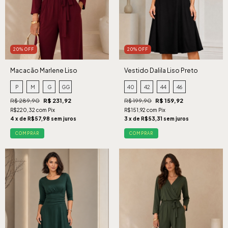
20% OFF
20% OFF
Macacão Marlene Liso
Vestido Dalila Liso Preto
Cabernet
P
M
G
GG
40
42
44
46
R$ 289,90
R$ 231,92
R$ 199,90
R$ 159,92
R$220,32 com Pix
R$151,92 com Pix
4 x de R$57,98 sem juros
3 x de R$53,31 sem juros
COMPRAR
COMPRAR