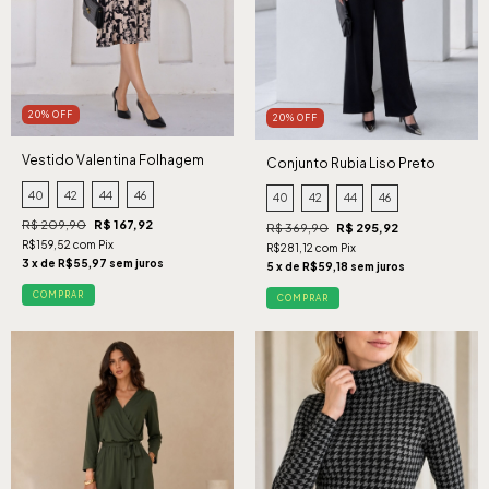
20% OFF
20% OFF
Vestido Valentina Folhagem
Conjunto Rubia Liso Preto
Preto
40
42
44
46
40
42
44
46
R$ 209,90
R$ 167,92
R$ 369,90
R$ 295,92
R$159,52 com Pix
R$281,12 com Pix
3 x de R$55,97 sem juros
5 x de R$59,18 sem juros
COMPRAR
COMPRAR