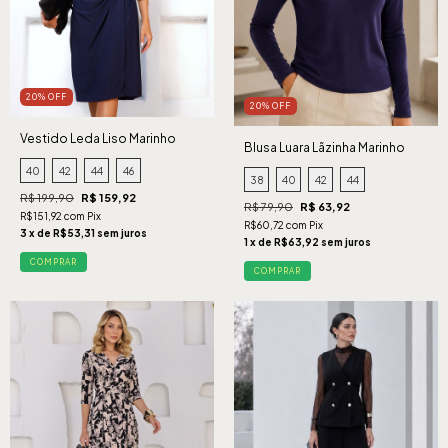
20% OFF
20% OFF
Vestido Leda Liso Marinho
Blusa Luara Lãzinha Marinho
40
42
44
46
38
40
42
44
R$ 199,90
R$ 159,92
R$ 79,90
R$ 63,92
R$151,92 com Pix
R$60,72 com Pix
3 x de R$53,31 sem juros
1 x de R$63,92 sem juros
COMPRAR
COMPRAR