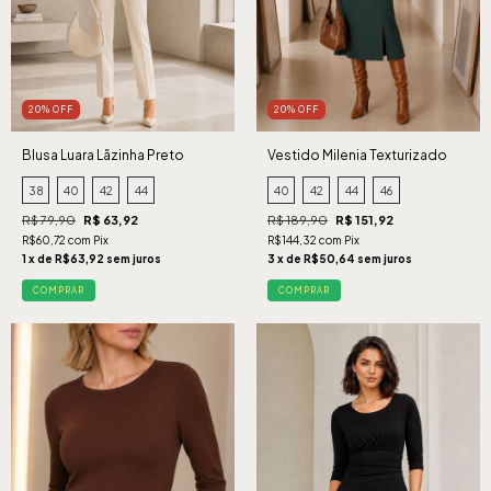
20% OFF
20% OFF
Blusa Luara Lãzinha Preto
Vestido Milenia Texturizado
Verde
38
40
42
44
40
42
44
46
R$ 79,90
R$ 63,92
R$ 189,90
R$ 151,92
R$60,72 com Pix
R$144,32 com Pix
1 x de R$63,92 sem juros
3 x de R$50,64 sem juros
COMPRAR
COMPRAR