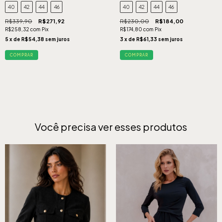
40
42
44
46
40
42
44
46
R$339,90
R$271,92
R$230,00
R$184,00
R$258,32
com
Pix
R$174,80
com
Pix
5
x de
R$54,38
sem juros
3
x de
R$61,33
sem juros
COMPRAR
COMPRAR
Você precisa ver esses produtos