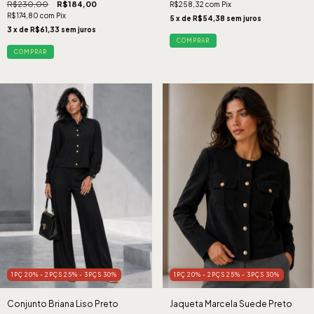
R$230,00
R$184,00
R$258,32
com
Pix
R$174,80
com
Pix
5
x de
R$54,38
sem juros
3
x de
R$61,33
sem juros
COMPRAR
COMPRAR
1PÇ 20% - 2PÇS 25% - 3PÇS 30%
1PÇ 20% - 2PÇS 25% - 3PÇS 30%
Conjunto Briana Liso Preto
Jaqueta Marcela Suede Preto