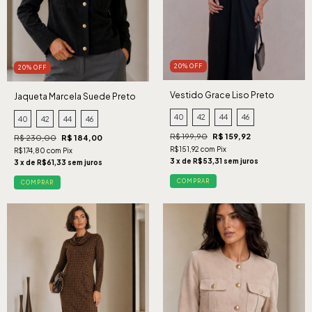
20% OFF
20% OFF
Vestido Grace Liso Preto
Jaqueta Marcela Suede Preto
40
42
44
46
40
42
44
46
R$ 199,90
R$ 159,92
R$ 230,00
R$ 184,00
R$151,92 com Pix
R$174,80 com Pix
3 x de R$53,31 sem juros
3 x de R$61,33 sem juros
COMPRAR
COMPRAR