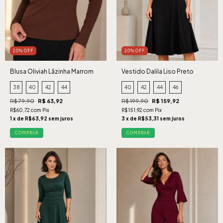
20% OFF
20% OFF
Blusa Oliviah Lãzinha Marrom
Vestido Dalila Liso Preto
38
40
42
44
40
42
44
46
R$ 79,90
R$ 63,92
R$ 199,90
R$ 159,92
R$60,72 com Pix
R$151,92 com Pix
1 x de R$63,92 sem juros
3 x de R$53,31 sem juros
COMPRAR
COMPRAR