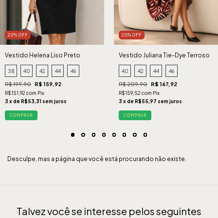
20% OFF
20% OFF
Vestido Helena Liso Preto
Vestido Juliana Tie-Dye Terroso
38
40
42
44
46
40
42
44
46
R$ 199,90
R$ 159,92
R$ 209,90
R$ 167,92
R$151,92 com Pix
R$159,52 com Pix
3 x de R$53,31 sem juros
3 x de R$55,97 sem juros
COMPRAR
COMPRAR
Desculpe, mas a página que você está procurando não existe.
Talvez você se interesse pelos seguintes