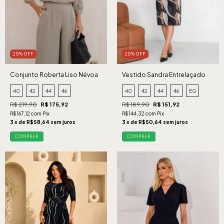
20% OFF
20% OFF
Conjunto Roberta Liso Névoa
Vestido Sandra Entrelaçado
Preto
40
42
44
46
40
42
44
46
EG
R$ 219,90
R$ 175,92
R$ 189,90
R$ 151,92
R$167,12 com Pix
R$144,32 com Pix
3 x de R$58,64 sem juros
3 x de R$50,64 sem juros
COMPRAR
COMPRAR