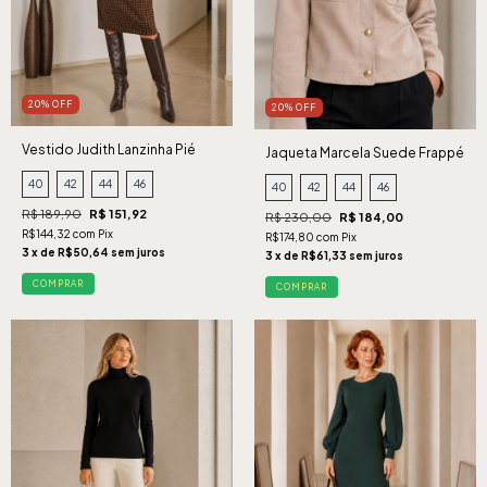
20% OFF
20% OFF
Vestido Judith Lanzinha Pié
Jaqueta Marcela Suede Frappé
Caramelo
40
42
44
46
40
42
44
46
R$ 189,90
R$ 151,92
R$ 230,00
R$ 184,00
R$144,32 com Pix
R$174,80 com Pix
3 x de R$50,64 sem juros
3 x de R$61,33 sem juros
COMPRAR
COMPRAR