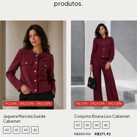
produtos.
1PÇ 20% - 2PÇS 25% - 3PÇS 30%
1PÇ 20% - 2PÇS 25% - 3PÇS 30%
Jaqueta Marcela Suede
Conjunto Briana Liso Cabernet
Cabernet
40
42
44
46
40
42
44
46
R$339,90
R$271,92