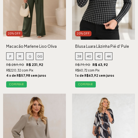
20% OFF
20% OFF
Macacão Marlene Liso Oliva
Blusa Luara Lãzinha Pié d' Pule
P
M
G
GG
38
40
42
44
R$ 289,90
R$ 231,92
R$ 79,90
R$ 63,92
R$220,32 com Pix
R$60,72 com Pix
4 x de R$57,98 sem juros
1 x de R$63,92 sem juros
COMPRAR
COMPRAR