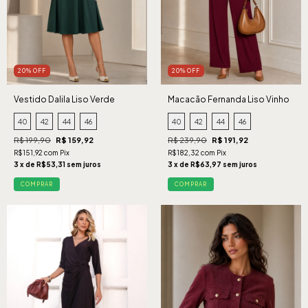
20% OFF
20% OFF
Vestido Dalila Liso Verde
Macacão Fernanda Liso Vinho
40
42
44
46
40
42
44
46
R$ 199,90
R$ 159,92
R$ 239,90
R$ 191,92
R$151,92 com Pix
R$182,32 com Pix
3 x de R$53,31 sem juros
3 x de R$63,97 sem juros
COMPRAR
COMPRAR