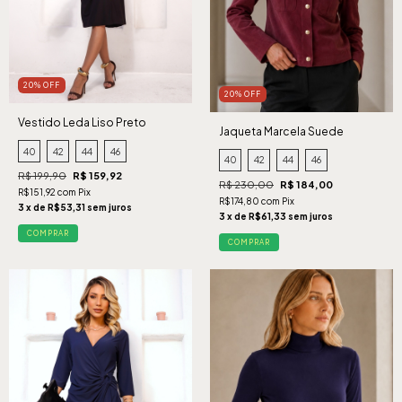
20% OFF
20% OFF
Vestido Leda Liso Preto
Jaqueta Marcela Suede
Cabernet
40
42
44
46
40
42
44
46
R$ 199,90
R$ 159,92
R$ 230,00
R$ 184,00
R$151,92 com Pix
R$174,80 com Pix
3 x de R$53,31 sem juros
3 x de R$61,33 sem juros
COMPRAR
COMPRAR