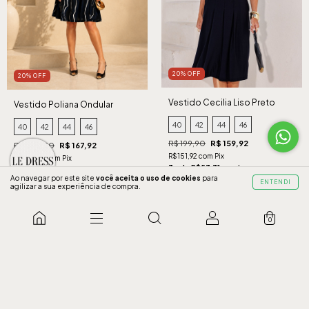
20% OFF
20% OFF
Vestido Cecilia Liso Preto
Vestido Poliana Ondular
Marinho
40
42
44
46
40
42
44
46
R$ 199,90
R$ 159,92
R$ 209,90
R$ 167,92
R$151,92 com Pix
R$159,52 com Pix
3 x de R$53,31 sem juros
3 x de R$55,97 sem juros
Ao navegar por este site
você aceita o uso de cookies
para
ENTENDI
agilizar a sua experiência de compra.
COMPRAR
COMPRAR
0