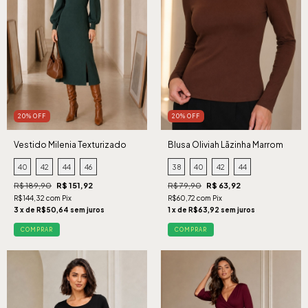
20% OFF
20% OFF
Vestido Milenia Texturizado
Blusa Oliviah Lãzinha Marrom
Verde
40
42
44
46
38
40
42
44
R$ 189,90
R$ 151,92
R$ 79,90
R$ 63,92
R$144,32 com Pix
R$60,72 com Pix
3 x de R$50,64 sem juros
1 x de R$63,92 sem juros
COMPRAR
COMPRAR