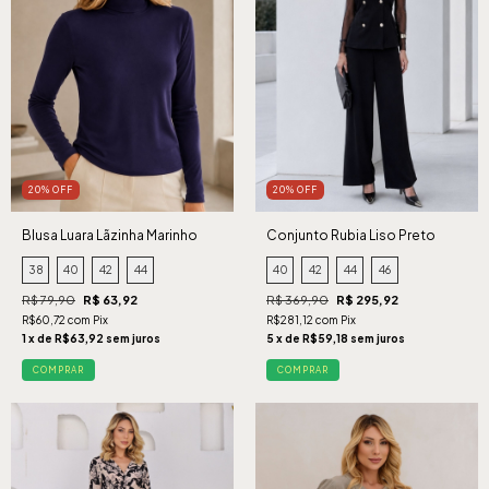
20% OFF
20% OFF
Blusa Luara Lãzinha Marinho
Conjunto Rubia Liso Preto
38
40
42
44
40
42
44
46
R$ 79,90
R$ 63,92
R$ 369,90
R$ 295,92
R$60,72 com Pix
R$281,12 com Pix
1 x de R$63,92 sem juros
5 x de R$59,18 sem juros
COMPRAR
COMPRAR