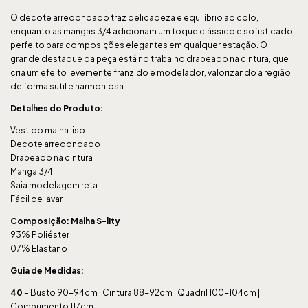
O decote arredondado traz delicadeza e equilíbrio ao colo,
enquanto as mangas 3/4 adicionam um toque clássico e sofisticado,
perfeito para composições elegantes em qualquer estação. O
grande destaque da peça está no trabalho drapeado na cintura, que
cria um efeito levemente franzido e modelador, valorizando a região
de forma sutil e harmoniosa.
Detalhes do Produto:
Vestido malha liso
Decote arredondado
Drapeado na cintura
Manga 3/4
Saia modelagem reta
Fácil de lavar
Composição: Malha S-lity
93% Poliéster
07% Elastano
Guia de Medidas:
40
– Busto 90-94cm | Cintura 88-92cm | Quadril 100-104cm |
Comprimento 117cm