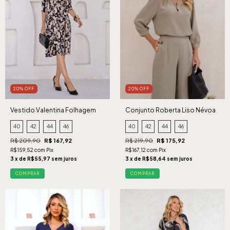
20% OFF
20% OFF
Vestido Valentina Folhagem
Conjunto Roberta Liso Névoa
Preto
40
42
44
46
40
42
44
46
R$ 209,90
R$ 167,92
R$ 219,90
R$ 175,92
R$159,52 com Pix
R$167,12 com Pix
3 x de R$55,97 sem juros
3 x de R$58,64 sem juros
COMPRAR
COMPRAR