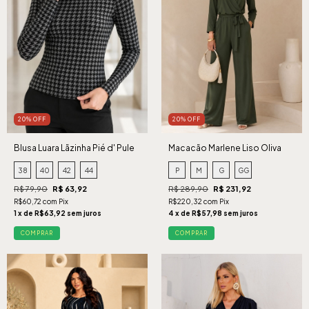
20% OFF
20% OFF
Blusa Luara Lãzinha Pié d' Pule
Macacão Marlene Liso Oliva
38
40
42
44
P
M
G
GG
R$ 79,90
R$ 63,92
R$ 289,90
R$ 231,92
R$60,72 com Pix
R$220,32 com Pix
1 x de R$63,92 sem juros
4 x de R$57,98 sem juros
COMPRAR
COMPRAR