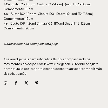
42
– Busto 96-100cm | Cintura 94-98cm | Quadril 106-110cm |
Comprimento 118cm
44
– Busto 102-106cm | Cintura 100-104cm | Quadril 112-116cm |
Comprimento 119cm
46
– Busto 108-112cm | Cintura 106-110cm | Quadril 118-122cm |
Comprimento 120cm
Os acessórios não acompanham a peça.
A saia midi possui caimento reto e fluido, acompanhando os
movimentos do corpo com leveza e elegância. O tecido se ajusta
com naturalidade, proporcionando conforto ao vestir sem abrir mão
da sofisticação.