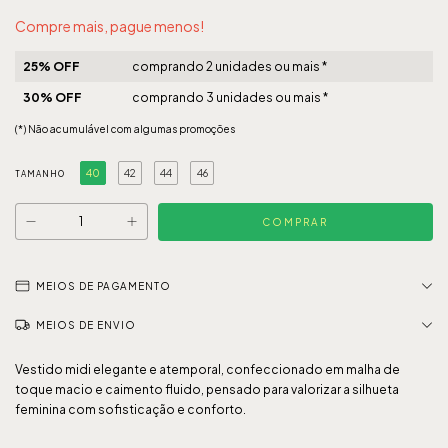
Compre mais, pague menos!
25% OFF
comprando 2 unidades ou mais *
30% OFF
comprando 3 unidades ou mais *
(*) Não acumulável com algumas promoções
40
42
44
46
TAMANHO
MEIOS DE PAGAMENTO
MEIOS DE ENVIO
Vestido midi elegante e atemporal, confeccionado em malha de
toque macio e caimento fluido, pensado para valorizar a silhueta
feminina com sofisticação e conforto.