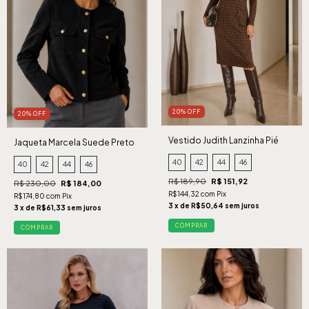
20% OFF
20% OFF
Vestido Judith Lanzinha Pié
Jaqueta Marcela Suede Preto
Caramelo
40
42
44
46
40
42
44
46
R$ 189,90
R$ 151,92
R$ 230,00
R$ 184,00
R$144,32 com Pix
R$174,80 com Pix
3 x de R$50,64 sem juros
3 x de R$61,33 sem juros
COMPRAR
COMPRAR