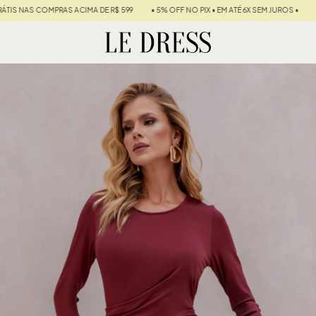
ACIMA DE R$ 599
• 5% OFF NO PIX • EM ATÉ 6X SEM JUROS •
10% DE CASHBACK 