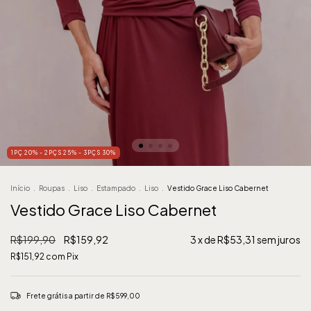
1PÇ 20% - 2PÇS 25% - 3PÇS 30%
Início
.
Roupas
.
Liso
.
Estampado
.
Liso
.
Vestido Grace Liso Cabernet
Vestido Grace Liso Cabernet
R$199,90
R$159,92
3
x de
R$53,31
sem juros
R$151,92
com
Pix
Frete grátis
a partir de
R$599,00