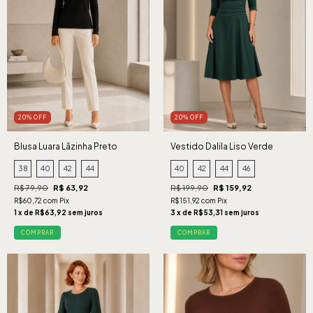
20% OFF
20% OFF
Blusa Luara Lãzinha Preto
Vestido Dalila Liso Verde
38
40
42
44
40
42
44
46
R$ 79,90
R$ 63,92
R$ 199,90
R$ 159,92
R$60,72 com Pix
R$151,92 com Pix
1 x de R$63,92 sem juros
3 x de R$53,31 sem juros
COMPRAR
COMPRAR