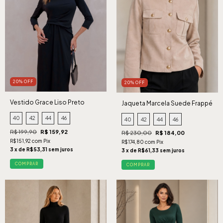
20% OFF
20% OFF
Vestido Grace Liso Preto
Jaqueta Marcela Suede Frappé
40
42
44
46
40
42
44
46
R$ 199,90
R$ 159,92
R$ 230,00
R$ 184,00
R$151,92 com Pix
R$174,80 com Pix
3 x de R$53,31 sem juros
3 x de R$61,33 sem juros
COMPRAR
COMPRAR