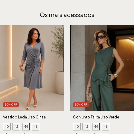
Os mais acessados
20% OFF
20% OFF
Vestido Leda Liso Cinza
Conjunto Talita Liso Verde
40
42
44
46
40
42
44
46