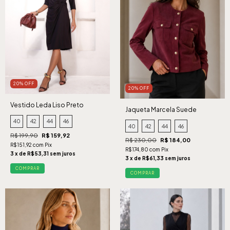
20% OFF
20% OFF
Vestido Leda Liso Preto
Jaqueta Marcela Suede
Cabernet
40
42
44
46
40
42
44
46
R$ 199,90
R$ 159,92
R$ 230,00
R$ 184,00
R$151,92 com Pix
R$174,80 com Pix
3 x de R$53,31 sem juros
3 x de R$61,33 sem juros
COMPRAR
COMPRAR