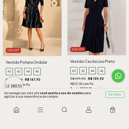
20% OFF
20% OFF
Vestido Cecilia Liso Preto
Vestido Poliana Ondular
Marinho
40
42
44
46
40
42
44
46
R$ 199,90
R$ 159,92
R$ 209,90
R$ 167,92
R$151,92 com Pix
R$159,52 com Pix
3 x de R$53,31 sem juros
3 x de R$55,97 sem juros
Ao navegar por este site
você aceita o uso de cookies
para
ENTENDI
agilizar a sua experiência de compra.
COMPRAR
COMPRAR
0