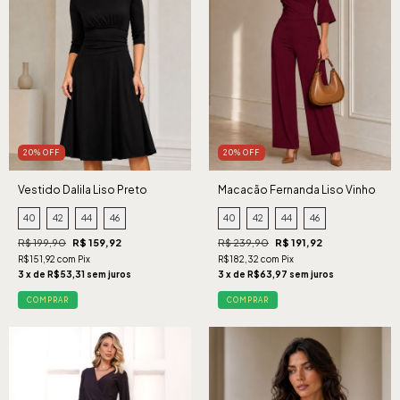
20% OFF
20% OFF
Vestido Dalila Liso Preto
Macacão Fernanda Liso Vinho
40
42
44
46
40
42
44
46
R$ 199,90
R$ 159,92
R$ 239,90
R$ 191,92
R$151,92 com Pix
R$182,32 com Pix
3 x de R$53,31 sem juros
3 x de R$63,97 sem juros
COMPRAR
COMPRAR