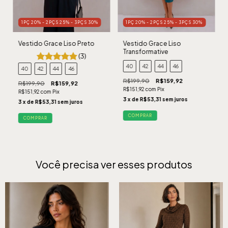
1PÇ 20% - 2PÇS 25% - 3PÇS 30%
1PÇ 20% - 2PÇS 25% - 3PÇS 30%
Vestido Grace Liso Preto
Vestido Grace Liso
Transformative
(3)
40
42
44
46
40
42
44
46
R$199,90
R$159,92
R$199,90
R$159,92
R$151,92
com
Pix
R$151,92
com
Pix
3
x de
R$53,31
sem juros
3
x de
R$53,31
sem juros
COMPRAR
COMPRAR
Você precisa ver esses produtos