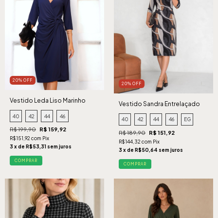
20% OFF
20% OFF
Vestido Leda Liso Marinho
Vestido Sandra Entrelaçado
Preto
40
42
44
46
40
42
44
46
EG
R$ 199,90
R$ 159,92
R$ 189,90
R$ 151,92
R$151,92 com Pix
R$144,32 com Pix
3 x de R$53,31 sem juros
3 x de R$50,64 sem juros
COMPRAR
COMPRAR