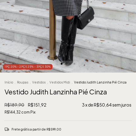
1PÇ 20% - 2PÇS 25% - 3PÇS 30%
Início
.
Roupas
.
Vestidos
.
Vestidos Midi
.
Vestido Judith Lanzinha Pié Cinza
Vestido Judith Lanzinha Pié Cinza
R$189,90
R$151,92
3
x de
R$50,64
sem juros
R$144,32
com
Pix
Frete grátis
a partir de
R$599,00