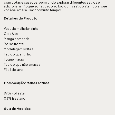
com botas e casacos, permitindo explorar diferentes estilos e
adicionar um toque sofisticado ao look. Um vestido atemporal que
você vai amar e usar por muito tempo!
Detalhes do Produto:
Vestido malha lanzinha
Gola Alta
Manga comprida
Bolso frontal
Modelagem solta A
Tecido quentinho
Toque macio
Tecido que não amassa
Fácil de lavar
Composição: Malha Lanzinha
97% Poliéster
03% Elastano
Guia de Medidas: