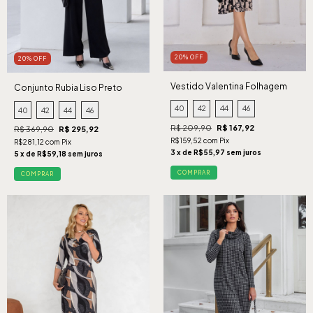
20% OFF
20% OFF
Vestido Valentina Folhagem
Conjunto Rubia Liso Preto
Preto
40
42
44
46
40
42
44
46
R$ 209,90
R$ 167,92
R$ 369,90
R$ 295,92
R$159,52 com Pix
R$281,12 com Pix
3 x de R$55,97 sem juros
5 x de R$59,18 sem juros
COMPRAR
COMPRAR