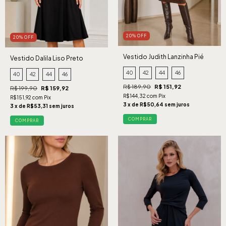
20% OFF
20% OFF
Vestido Judith Lanzinha Pié
Vestido Dalila Liso Preto
Caramelo
40
42
44
46
40
42
44
46
R$ 189,90
R$ 151,92
R$ 199,90
R$ 159,92
R$144,32 com Pix
R$151,92 com Pix
3 x de R$50,64 sem juros
3 x de R$53,31 sem juros
COMPRAR
COMPRAR