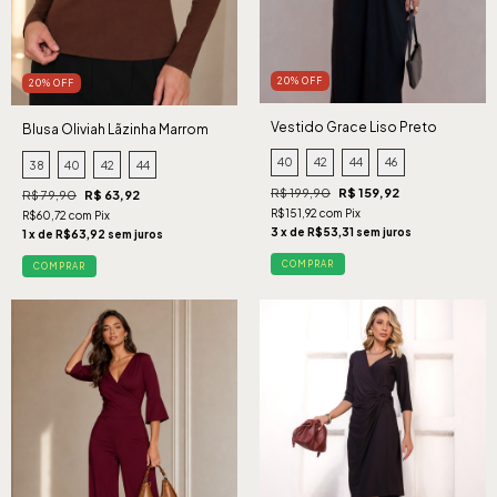
20% OFF
20% OFF
Vestido Grace Liso Preto
Blusa Oliviah Lãzinha Marrom
40
42
44
46
38
40
42
44
R$ 199,90
R$ 159,92
R$ 79,90
R$ 63,92
R$151,92 com Pix
R$60,72 com Pix
3 x de R$53,31 sem juros
1 x de R$63,92 sem juros
COMPRAR
COMPRAR