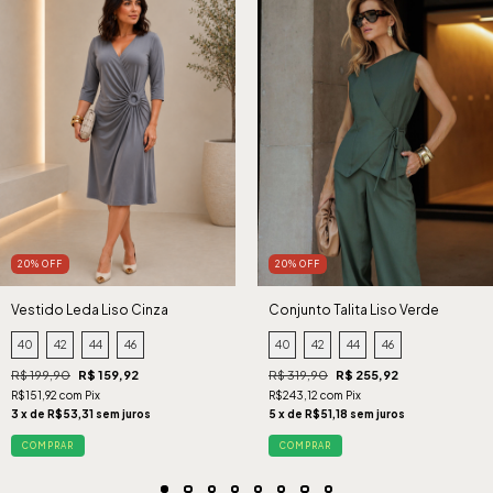
20% OFF
20% OFF
Vestido Leda Liso Cinza
Conjunto Talita Liso Verde
40
42
44
46
40
42
44
46
R$ 199,90
R$ 159,92
R$ 319,90
R$ 255,92
R$151,92 com Pix
R$243,12 com Pix
3 x de R$53,31 sem juros
5 x de R$51,18 sem juros
COMPRAR
COMPRAR