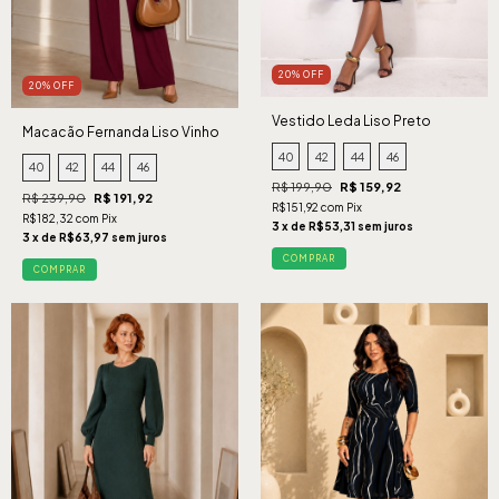
20% OFF
20% OFF
Vestido Leda Liso Preto
Macacão Fernanda Liso Vinho
40
42
44
46
40
42
44
46
R$ 199,90
R$ 159,92
R$ 239,90
R$ 191,92
R$151,92 com Pix
R$182,32 com Pix
3 x de R$53,31 sem juros
3 x de R$63,97 sem juros
COMPRAR
COMPRAR