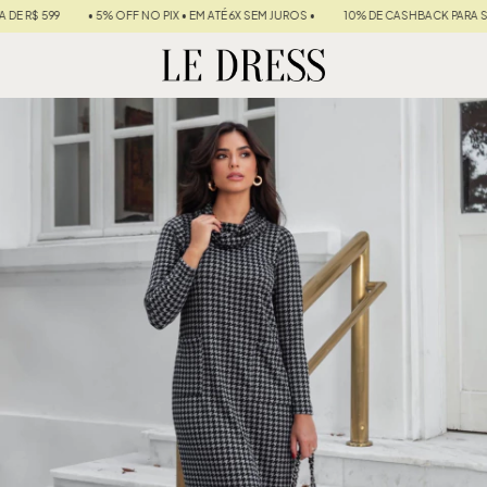
 OFF NO PIX • EM ATÉ 6X SEM JUROS •
10% DE CASHBACK PARA SUA PRÓXIMA COMP