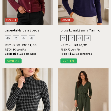
20% OFF
20% OFF
Jaqueta Marcela Suede
Blusa Luara Lãzinha Marinho
Cabernet
40
42
44
46
38
40
42
44
R$ 230,00
R$ 184,00
R$ 79,90
R$ 63,92
R$174,80 com Pix
R$60,72 com Pix
3 x de R$61,33 sem juros
1 x de R$63,92 sem juros
COMPRAR
COMPRAR