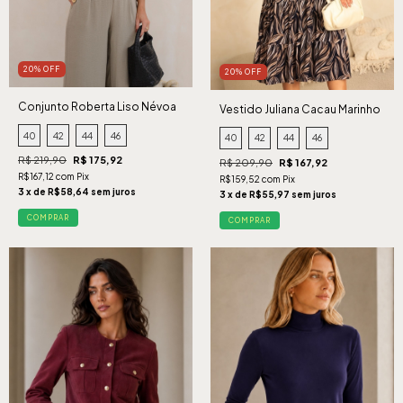
20% OFF
20% OFF
Conjunto Roberta Liso Névoa
Vestido Juliana Cacau Marinho
40
42
44
46
40
42
44
46
R$ 219,90
R$ 175,92
R$ 209,90
R$ 167,92
R$167,12 com Pix
R$159,52 com Pix
3 x de R$58,64 sem juros
3 x de R$55,97 sem juros
COMPRAR
COMPRAR