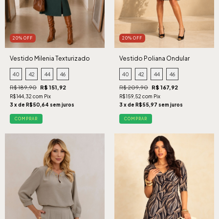
20% OFF
20% OFF
Vestido Milenia Texturizado
Vestido Poliana Ondular
Verde
Marinho
40
42
44
46
40
42
44
46
R$ 189,90
R$ 151,92
R$ 209,90
R$ 167,92
R$144,32 com Pix
R$159,52 com Pix
3 x de R$50,64 sem juros
3 x de R$55,97 sem juros
COMPRAR
COMPRAR