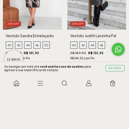
20% OFF
20% OFF
Vestido Sandra Entrelaçado
Vestido Judith Lanzinha Pié
Preto
Cinza
40
42
44
46
EG
40
42
44
46
R$ 189,90
R$ 151,92
R$ 189,90
R$ 151,92
R$144,32 com Pix
R$144,32 com Pix
3 x de R$50,64 sem juros
3 x de R$50,64 sem juros
Ao navegar por este site
você aceita o uso de cookies
para
ENTENDI
agilizar a sua experiência de compra.
COMPRAR
COMPRAR
0