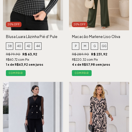
20% OFF
20% OFF
Blusa Luara Lãzinha Pié d' Pule
Macacão Marlene Liso Oliva
38
40
42
44
P
M
G
GG
R$ 79,90
R$ 63,92
R$ 289,90
R$ 231,92
R$60,72 com Pix
R$220,32 com Pix
1 x de R$63,92 sem juros
4 x de R$57,98 sem juros
COMPRAR
COMPRAR