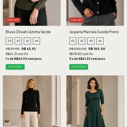
20% OFF
20% OFF
Blusa Oliviah Lãzinha Verde
Jaqueta Marcela Suede Preto
38
40
42
44
40
42
44
46
R$ 79,90
R$ 63,92
R$ 230,00
R$ 184,00
R$60,72 com Pix
R$174,80 com Pix
1 x de R$63,92 sem juros
3 x de R$61,33 sem juros
COMPRAR
COMPRAR