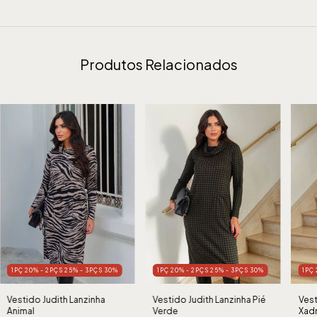
Produtos Relacionados
1PÇ 20% - 2PÇS 25% - 3PÇS 30%
1PÇ 20% - 2PÇS 25% - 3PÇS 30%
1PÇ
Vestido Judith Lanzinha
Vestido Judith Lanzinha Pié
Vest
Animal
Verde
Xad