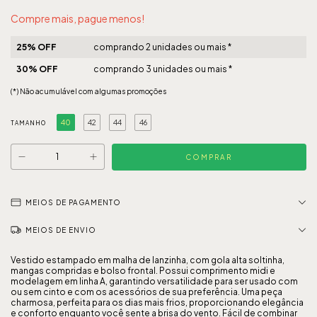
Compre mais, pague menos!
25% OFF
comprando 2 unidades ou mais *
30% OFF
comprando 3 unidades ou mais *
(*) Não acumulável com algumas promoções
40
42
44
46
TAMANHO
MEIOS DE PAGAMENTO
MEIOS DE ENVIO
Vestido estampado em malha de lanzinha, com gola alta soltinha,
mangas compridas e bolso frontal. Possui comprimento midi e
modelagem em linha A, garantindo versatilidade para ser usado com
ou sem cinto e com os acessórios de sua preferência. Uma peça
charmosa, perfeita para os dias mais frios, proporcionando elegância
e conforto enquanto você sente a brisa do vento. Fácil de combinar