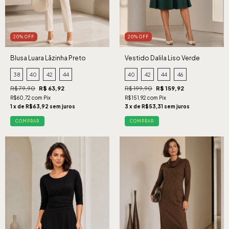
20% OFF
20% OFF
Blusa Luara Lãzinha Preto
Vestido Dalila Liso Verde
38
40
42
44
40
42
44
46
R$ 79,90
R$ 63,92
R$ 199,90
R$ 159,92
R$60,72 com Pix
R$151,92 com Pix
1 x de R$63,92 sem juros
3 x de R$53,31 sem juros
COMPRAR
COMPRAR