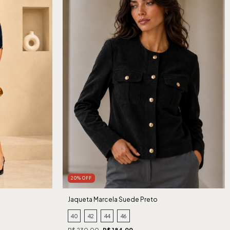
20% OFF
Jaqueta Marcela Suede Preto
40
42
44
46
R$ 230,00
R$ 184,00