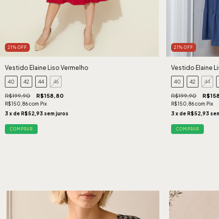
21
%
OFF
21
%
OFF
Vestido Elaine L
Vestido Elaine Liso Vermelho
40
42
44
40
42
44
46
R$199,90
R$15
R$199,90
R$158,80
R$150,86
com
Pix
R$150,86
com
Pix
3
x de
R$52,93
sem
3
x de
R$52,93
sem juros
COMPRAR
COMPRAR