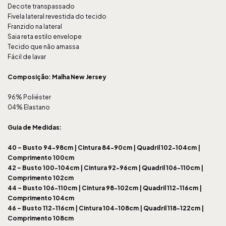
Decote transpassado
Fivela lateral revestida do tecido
Franzido na lateral
Saia reta estilo envelope
Tecido que não amassa
Fácil de lavar
Composição: Malha New Jersey
96% Poliéster
04% Elastano
Guia de Medidas:
40 –
Busto 94-98cm | Cintura 84-90cm | Quadril 102-104cm |
Comprimento 100cm
42 –
Busto 100-104cm | Cintura 92-96cm | Quadril 106-110cm |
Comprimento 102cm
44 –
Busto 106-110cm | Cintura 98-102cm | Quadril 112-116cm |
Comprimento 104cm
46 –
Busto 112-116cm | Cintura 104-108cm | Quadril 118-122cm |
Comprimento 108cm