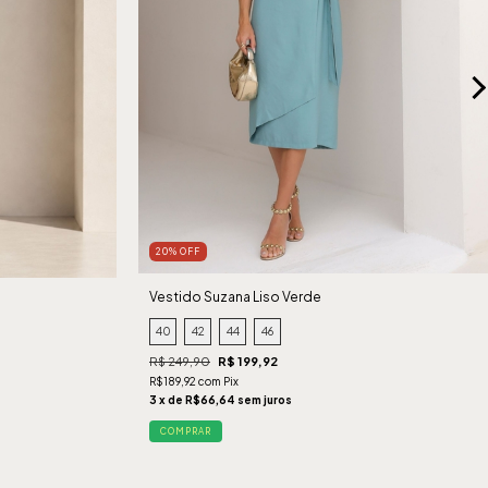
20% OFF
Vestido Suzana Liso Verde
40
42
44
46
R$ 249,90
R$ 199,92
R$189,92 com Pix
3 x de R$66,64 sem juros
COMPRAR