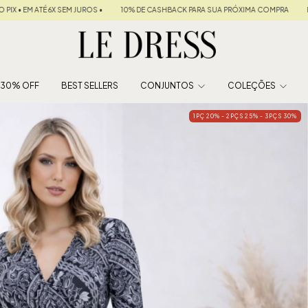
E CASHBACK PARA SUA PRÓXIMA COMPRA
FRETE GRÁTIS NAS COMPRAS ACIMA DE R$
É 30% OFF
BEST SELLERS
CONJUNTOS
COLEÇÕES
1PÇ 20% - 2PÇS 25% - 3PÇS 30%