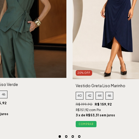
20% OFF
Liso Verde
Vestido Greta Liso Marinho
46
40
42
44
46
5,92
R$ 199,90
R$ 159,92
R$151,92 com Pix
 juros
3 x de R$53,31 sem juros
COMPRAR