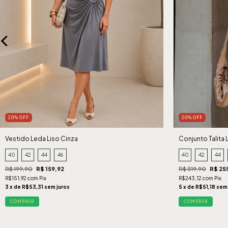
20% OFF
20% OFF
Vestido Leda Liso Cinza
Conjunto Talita 
40
42
44
46
40
42
44
R$ 199,90
R$ 159,92
R$ 319,90
R$ 25
R$151,92 com Pix
R$243,12 com Pix
3 x de R$53,31 sem juros
5 x de R$51,18 sem
COMPRAR
COMPRAR