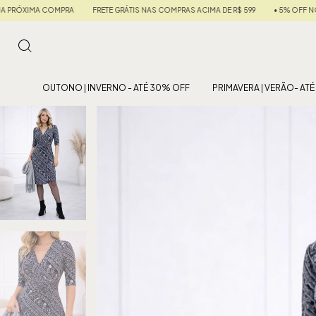
NAS COMPRAS ACIMA DE R$ 599
• 5% OFF NO PIX • EM ATÉ 6X SEM JUROS •
10% D
OUTONO | INVERNO - ATÉ 30% OFF
PRIMAVERA | VERÃO- AT