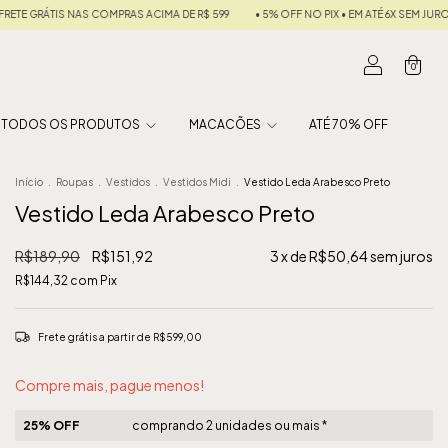
 599
• 5% OFF NO PIX • EM ATÉ 6X SEM JUROS •
10% DE CASHBACK PARA SUA P
0
TODOS OS PRODUTOS
MACACÕES
ATÉ 70% OFF
Início
.
Roupas
.
Vestidos
.
Vestidos Midi
.
Vestido Leda Arabesco Preto
Vestido Leda Arabesco Preto
R$189,90
R$151,92
3
x de
R$50,64
sem juros
R$144,32
com
Pix
Frete grátis
a partir de
R$599,00
Compre mais, pague menos!
25% OFF
comprando 2 unidades ou mais *