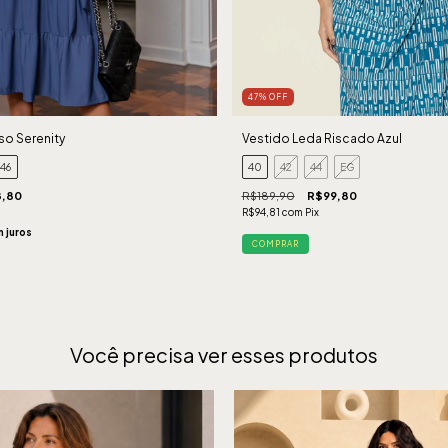
47
%
OFF
iso Serenity
Vestido Leda Riscado Azul
46
40
42
44
EG
8,80
R$189,90
R$99,80
R$94,81
com
Pix
 juros
COMPRAR
Você precisa ver esses produtos