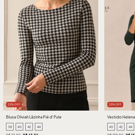
20% OFF
20% OFF
Blusa Oliviah Lãzinha Pié d' Pule
Vestido Helena 
38
40
42
44
40
42
44
R$ 79,90
R$ 63,92
R$ 199,90
R$ 15