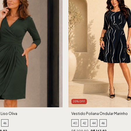
20% OFF
Liso Oliva
Vestido Poliana Ondular Marinho
46
40
42
44
46
9,92
R$ 209,90
R$ 167,92