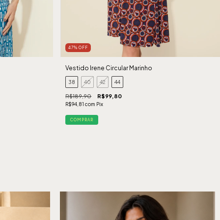
47
%
OFF
Vestido Irene Circular Marinho
38
40
42
44
R$189,90
R$99,80
R$94,81
com
Pix
COMPRAR