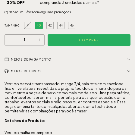
30% OFF
comprando 3 unidades ou mais *
(*) Não acumulável com algumas promoções
P
40
42
44
46
TAMANHO
MEIOS DE PAGAMENTO
MEIOS DE ENVIO
Vestido decote transpassado, manga 3/4, saia reta com envelope
fixo e fivela lateral revestida do próprio tecido com franzido para dar
movimento a peça e deixar o corpo mais modelado. Uma peça prática,
confortável por ser em malha, perfeita para qualquer ocasião como
trabalho, eventos sociais e religiosos ou encontros especiais. Essa
peça combina tanto com calçados abertos como fechados e
permite várias combinações para você arrasar.
Detalhes do Produto:
Vestido malha estampado