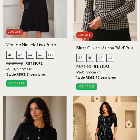
20% OFF
20% OFF
Vestido Michele Liso Preto
Blusa Oliviah Lãzinha Pié d' Pule
40
42
44
46
EG
38
40
42
44
R$ 199,90
R$ 159,92
R$ 79,90
R$ 63,92
R$151,92 com Pix
R$60,72 com Pix
3 x de R$53,31 sem juros
1 x de R$63,92 sem juros
COMPRAR
COMPRAR