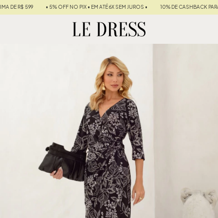
 5% OFF NO PIX • EM ATÉ 6X SEM JUROS •
10% DE CASHBACK PARA SUA PRÓXIMA C