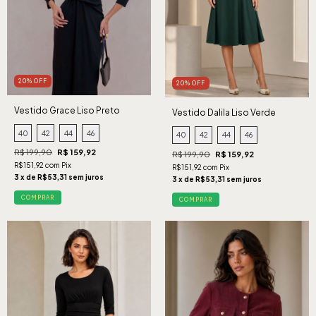
20% OFF
20% OFF
Vestido Grace Liso Preto
Vestido Dalila Liso Verde
40
42
44
46
40
42
44
46
R$ 199,90
R$ 159,92
R$ 199,90
R$ 159,92
R$151,92 com Pix
R$151,92 com Pix
3 x de R$53,31 sem juros
3 x de R$53,31 sem juros
COMPRAR
COMPRAR