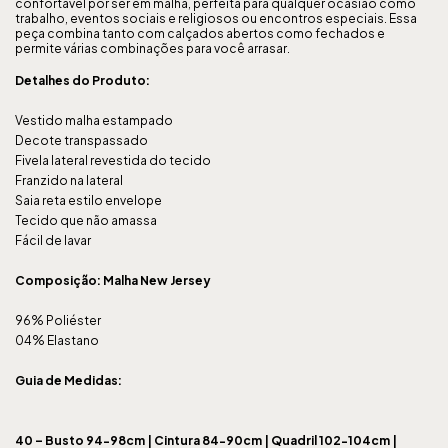
confortável por ser em malha, perfeita para qualquer ocasião como
trabalho, eventos sociais e religiosos ou encontros especiais. Essa
peça combina tanto com calçados abertos como fechados e
permite várias combinações para você arrasar.
Detalhes do Produto:
Vestido malha estampado
Decote transpassado
Fivela lateral revestida do tecido
Franzido na lateral
Saia reta estilo envelope
Tecido que não amassa
Fácil de lavar
Composição: Malha New Jersey
96% Poliéster
04% Elastano
Guia de Medidas:
40 –
Busto 94-98cm | Cintura 84-90cm | Quadril 102-104cm |