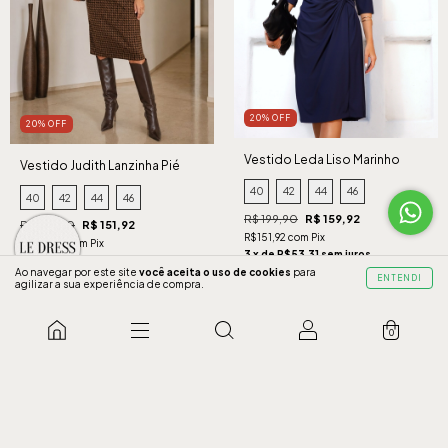
20% OFF
20% OFF
Vestido Leda Liso Marinho
Vestido Judith Lanzinha Pié
Caramelo
40
42
44
46
40
42
44
46
R$ 199,90
R$ 159,92
R$ 189,90
R$ 151,92
R$151,92 com Pix
R$144,32 com Pix
3 x de R$53,31 sem juros
3 x de R$50,64 sem juros
Ao navegar por este site
você aceita o uso de cookies
para
ENTENDI
COMPRAR
agilizar a sua experiência de compra.
COMPRAR
0