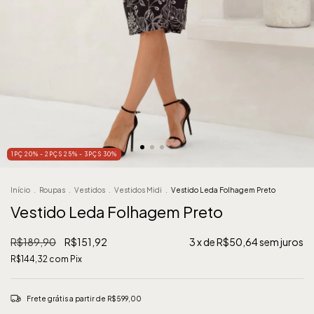
1PÇ 20% - 2PÇS 25% - 3PÇS 30%
Início
.
Roupas
.
Vestidos
.
Vestidos Midi
.
Vestido Leda Folhagem Preto
Vestido Leda Folhagem Preto
R$189,90
R$151,92
3
x de
R$50,64
sem juros
R$144,32
com
Pix
Frete grátis
a partir de
R$599,00