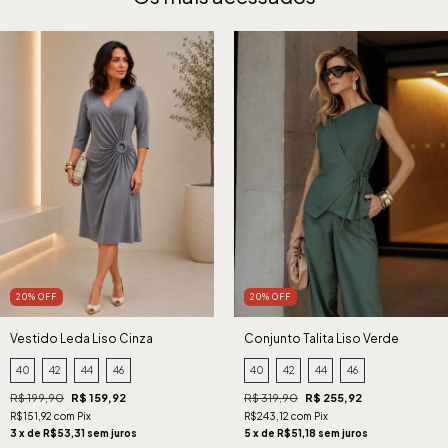
20% OFF
20% OFF
Vestido Leda Liso Cinza
Conjunto Talita Liso Verde
40
42
44
46
40
42
44
46
R$ 199,90
R$ 159,92
R$ 319,90
R$ 255,92
R$151,92 com Pix
R$243,12 com Pix
3 x de R$53,31 sem juros
5 x de R$51,18 sem juros