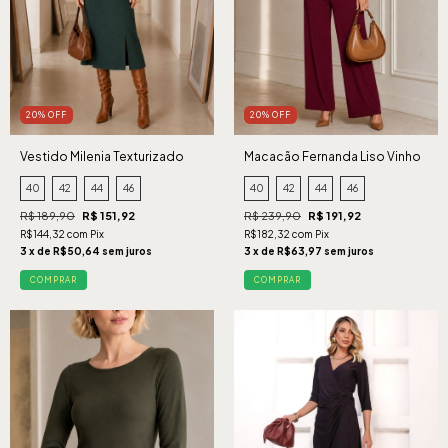
20% OFF
20% OFF
Vestido Milenia Texturizado
Macacão Fernanda Liso Vinho
Verde
40
42
44
46
40
42
44
46
R$ 189,90
R$ 151,92
R$ 239,90
R$ 191,92
R$144,32 com Pix
R$182,32 com Pix
3 x de R$50,64 sem juros
3 x de R$63,97 sem juros
COMPRAR
COMPRAR