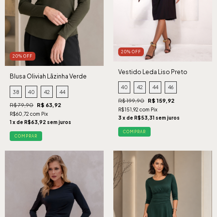
20% OFF
20% OFF
Vestido Leda Liso Preto
Blusa Oliviah Lãzinha Verde
40
42
44
46
38
40
42
44
R$ 199,90
R$ 159,92
R$ 79,90
R$ 63,92
R$151,92 com Pix
R$60,72 com Pix
3 x de R$53,31 sem juros
1 x de R$63,92 sem juros
COMPRAR
COMPRAR