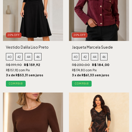
20% OFF
20% OFF
Vestido Dalila Liso Preto
Jaqueta Marcela Suede
Cabernet
40
42
44
46
40
42
44
46
R$ 199,90
R$ 159,92
R$ 230,00
R$ 184,00
R$151,92 com Pix
R$174,80 com Pix
3 x de R$53,31 sem juros
3 x de R$61,33 sem juros
COMPRAR
COMPRAR