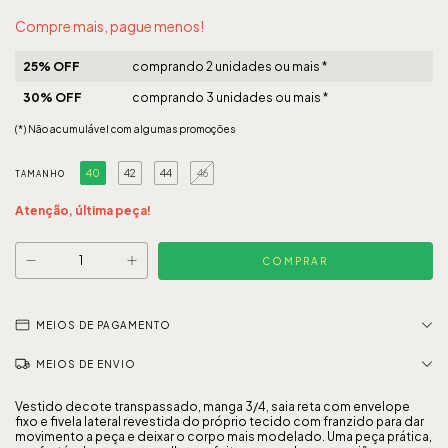
Compre mais, pague menos!
25% OFF
comprando 2 unidades ou mais *
30% OFF
comprando 3 unidades ou mais *
(*) Não acumulável com algumas promoções
40
42
44
46
TAMANHO
Atenção, última peça!
MEIOS DE PAGAMENTO
MEIOS DE ENVIO
Vestido decote transpassado, manga 3/4, saia reta com envelope
fixo e fivela lateral revestida do próprio tecido com franzido para dar
movimento a peça e deixar o corpo mais modelado. Uma peça prática,