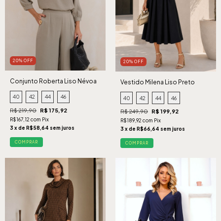
20% OFF
20% OFF
Conjunto Roberta Liso Névoa
Vestido Milena Liso Preto
40
42
44
46
40
42
44
46
R$ 219,90
R$ 175,92
R$ 249,90
R$ 199,92
R$167,12 com Pix
R$189,92 com Pix
3 x de R$58,64 sem juros
3 x de R$66,64 sem juros
COMPRAR
COMPRAR