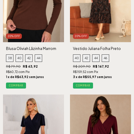
20% OFF
20% OFF
Blusa Oliviah Lãzinha Marrom
Vestido Juliana Folha Preto
38
40
42
44
40
42
44
46
R$ 79,90
R$ 63,92
R$ 209,90
R$ 167,92
R$60,72 com Pix
R$159,52 com Pix
1 x de R$63,92 sem juros
3 x de R$55,97 sem juros
COMPRAR
COMPRAR