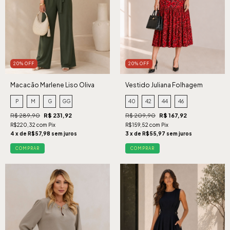
20% OFF
20% OFF
Macacão Marlene Liso Oliva
Vestido Juliana Folhagem
Vermelho
P
M
G
GG
40
42
44
46
R$ 289,90
R$ 231,92
R$ 209,90
R$ 167,92
R$220,32 com Pix
R$159,52 com Pix
4 x de R$57,98 sem juros
3 x de R$55,97 sem juros
COMPRAR
COMPRAR