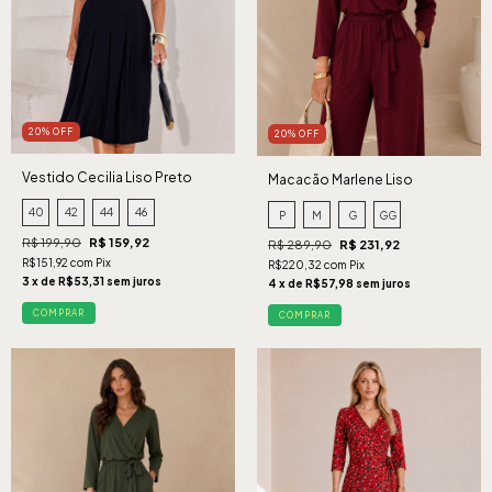
20% OFF
20% OFF
Vestido Cecilia Liso Preto
Macacão Marlene Liso
Cabernet
40
42
44
46
P
M
G
GG
R$ 199,90
R$ 159,92
R$ 289,90
R$ 231,92
R$151,92 com Pix
R$220,32 com Pix
3 x de R$53,31 sem juros
4 x de R$57,98 sem juros
COMPRAR
COMPRAR