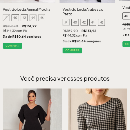
Vest
Vestido Leda Animal Mocha
Vestido Leda Arabesco
Preto
40
P
40
42
44
46
P
40
42
44
46
R$18
R$189,90
R$151,92
R$126
R$189,90
R$151,92
R$144,32
com
Pix
2
x 
R$144,32
com
Pix
3
x de
R$50,64
sem juros
3
x de
R$50,64
sem juros
CO
COMPRAR
COMPRAR
Você precisa ver esses produtos