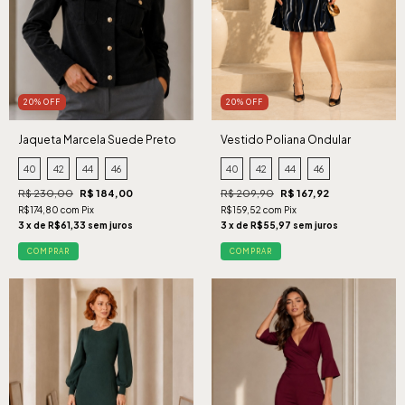
20% OFF
20% OFF
Jaqueta Marcela Suede Preto
Vestido Poliana Ondular
Marinho
40
42
44
46
40
42
44
46
R$ 230,00
R$ 184,00
R$ 209,90
R$ 167,92
R$174,80 com Pix
R$159,52 com Pix
3 x de R$61,33 sem juros
3 x de R$55,97 sem juros
COMPRAR
COMPRAR