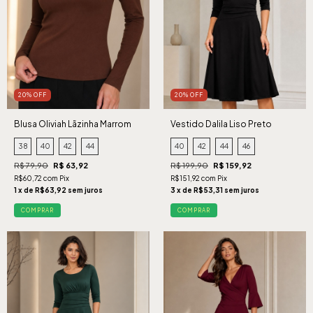
20% OFF
20% OFF
Blusa Oliviah Lãzinha Marrom
Vestido Dalila Liso Preto
38
40
42
44
40
42
44
46
R$ 79,90
R$ 63,92
R$ 199,90
R$ 159,92
R$60,72 com Pix
R$151,92 com Pix
1 x de R$63,92 sem juros
3 x de R$53,31 sem juros
COMPRAR
COMPRAR