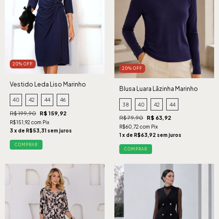
20% OFF
20% OFF
Vestido Leda Liso Marinho
Blusa Luara Lãzinha Marinho
40
42
44
46
38
40
42
44
R$ 199,90
R$ 159,92
R$ 79,90
R$ 63,92
R$151,92 com Pix
R$60,72 com Pix
3 x de R$53,31 sem juros
1 x de R$63,92 sem juros
COMPRAR
COMPRAR