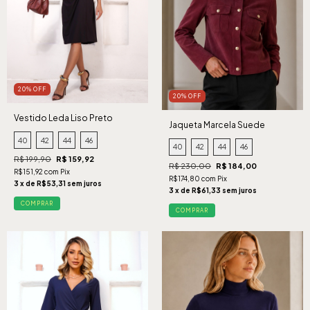
20% OFF
20% OFF
Vestido Leda Liso Preto
Jaqueta Marcela Suede
Cabernet
40
42
44
46
40
42
44
46
R$ 199,90
R$ 159,92
R$ 230,00
R$ 184,00
R$151,92 com Pix
R$174,80 com Pix
3 x de R$53,31 sem juros
3 x de R$61,33 sem juros
COMPRAR
COMPRAR