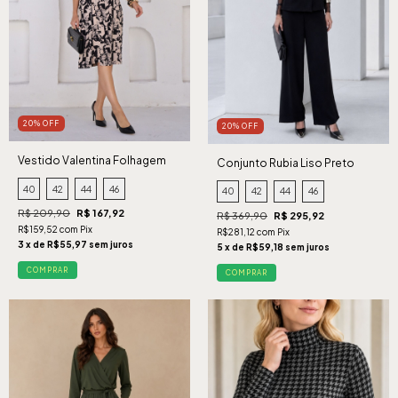
20% OFF
20% OFF
Vestido Valentina Folhagem
Conjunto Rubia Liso Preto
Preto
40
42
44
46
40
42
44
46
R$ 209,90
R$ 167,92
R$ 369,90
R$ 295,92
R$159,52 com Pix
R$281,12 com Pix
3 x de R$55,97 sem juros
5 x de R$59,18 sem juros
COMPRAR
COMPRAR