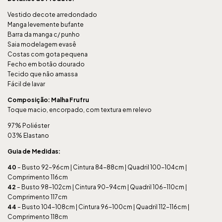
Vestido decote arredondado
Manga levemente bufante
Barra da manga c/ punho
Saia modelagem evasê
Costas com gota pequena
Fecho em botão dourado
Tecido que não amassa
Fácil de lavar
Composição: Malha Frufru
Toque macio, encorpado, com textura em relevo
97% Poliéster
03% Elastano
Guia de Medidas:
40
– Busto 92-96cm | Cintura 84-88cm | Quadril 100-104cm |
Comprimento 116cm
42
– Busto 98-102cm | Cintura 90-94cm | Quadril 106-110cm |
Comprimento 117cm
44
– Busto 104-108cm | Cintura 96-100cm | Quadril 112-116cm |
Comprimento 118cm