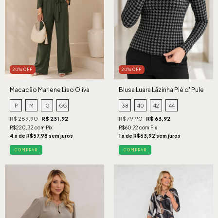
20% OFF
20% OFF
Macacão Marlene Liso Oliva
Blusa Luara Lãzinha Pié d' Pule
P
M
G
GG
38
40
42
44
R$ 289,90
R$ 231,92
R$ 79,90
R$ 63,92
R$220,32 com Pix
R$60,72 com Pix
4 x de R$57,98 sem juros
1 x de R$63,92 sem juros
COMPRAR
COMPRAR