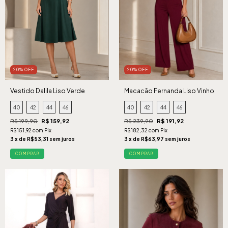
20% OFF
20% OFF
Vestido Dalila Liso Verde
Macacão Fernanda Liso Vinho
40
42
44
46
40
42
44
46
R$ 199,90
R$ 159,92
R$ 239,90
R$ 191,92
R$151,92 com Pix
R$182,32 com Pix
3 x de R$53,31 sem juros
3 x de R$63,97 sem juros
COMPRAR
COMPRAR