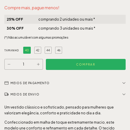
Compre mais, pague menos!
25% OFF
comprando 2 unidades ou mais *
30% OFF
comprando 3 unidades ou mais *
(*) Não acumulável com algumas promoções
40
42
44
46
TAMANHO
MEIOS DE PAGAMENTO
MEIOS DE ENVIO
Um vestido clássico e sofisticado, pensado para mulheres que
valorizam elegância, conforto e praticidade no dia a dia.
Confeccionado em malha de toque extremamente macio, este
modelo une conforto e refinamento em cada detalhe. O tecido