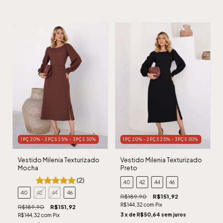
1PÇ 20% - 2PÇS 25% - 3PÇS 30%
1PÇ 20% - 2PÇS 25% - 3PÇS 30%
Vestido Milenia Texturizado
Vestido Milenia Texturizado
Mocha
Preto
(2)
40
42
44
46
40
42
44
46
R$189,90
R$151,92
R$144,32
com
Pix
R$189,90
R$151,92
3
x de
R$50,64
sem juros
R$144,32
com
Pix