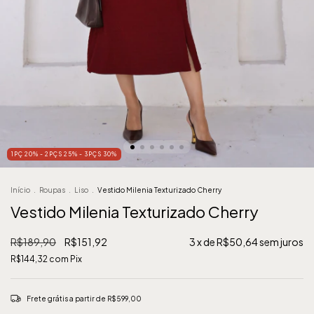
1PÇ 20% - 2PÇS 25% - 3PÇS 30%
Início
.
Roupas
.
Liso
.
Vestido Milenia Texturizado Cherry
Vestido Milenia Texturizado Cherry
R$189,90
R$151,92
3
x de
R$50,64
sem juros
R$144,32
com
Pix
Frete grátis
a partir de
R$599,00