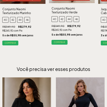
Conjunto Naomi
Conjunto Naomi
Jaqu
Texturizado Verde
Texturizado Marinho
Cab
40
42
44
46
40
42
44
46
40
R$349,90
R$279,92
R$349,90
R$279,92
R$2
R$265,92
com
Pix
R$265,92
com
Pix
R$17
5
x de
R$55,98
sem juros
5
x de
R$55,98
sem juros
3
x 
COMPRAR
COMPRAR
CO
Você precisa ver esses produtos