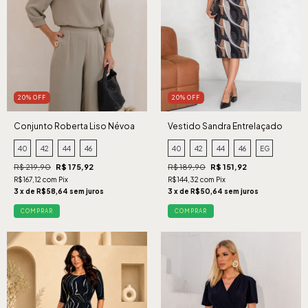
20% OFF
20% OFF
Conjunto Roberta Liso Névoa
Vestido Sandra Entrelaçado
Preto
40
42
44
46
40
42
44
46
EG
R$ 219,90
R$ 175,92
R$ 189,90
R$ 151,92
R$167,12 com Pix
R$144,32 com Pix
3 x de R$58,64 sem juros
3 x de R$50,64 sem juros
COMPRAR
COMPRAR