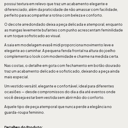
possui textura em relevo que traz um acabamento elegante e
diferenciado, além da praticidade de não amassar com facilidade,
perfeito para acompanhar a rotina com beleza e conforto.
O decote arredondado deixa a peça delicada e atemporal, enquanto
as mangas levemente bufantes com punho acrescentam feminilidade
e um toque sofisticado ao visual.
A saia em modelagem evasê midi proporciona movimento leve e
elegante ao caminhar. A pequena fenda frontal na altura do joelho
complementa o look com modernidade e charme na medida certa.
Nas costas, o detalhe em gota com fechamento em botão dourado
traz um acabamento delicado e sofisticado, deixando a peça ainda
mais especial.
Um vestido versátil, elegante e confortável, ideal para diferentes
ocasiões — desde compromissos do dia a dia até eventos onde
você deseja estar bem vestida sem abrir mão do conforto.
Aquele tipo de peça atemporal que nunca perde a elegância no
guarda-roupa feminino.
Detalhes do Produto: