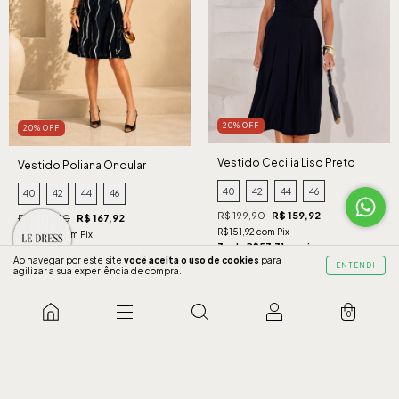
20% OFF
20% OFF
Vestido Cecilia Liso Preto
Vestido Poliana Ondular
Marinho
40
42
44
46
40
42
44
46
R$ 199,90
R$ 159,92
R$ 209,90
R$ 167,92
R$151,92 com Pix
R$159,52 com Pix
3 x de R$53,31 sem juros
3 x de R$55,97 sem juros
Ao navegar por este site
você aceita o uso de cookies
para
ENTENDI
agilizar a sua experiência de compra.
COMPRAR
COMPRAR
0