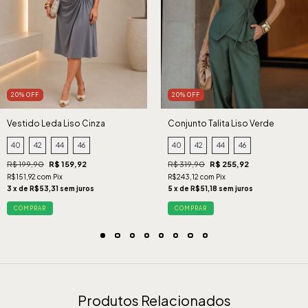
20% OFF
20% OFF
Vestido Leda Liso Cinza
Conjunto Talita Liso Verde
40
42
44
46
40
42
44
46
R$ 199,90
R$ 159,92
R$ 319,90
R$ 255,92
R$151,92 com Pix
R$243,12 com Pix
3 x de R$53,31 sem juros
5 x de R$51,18 sem juros
COMPRAR
COMPRAR
Produtos Relacionados