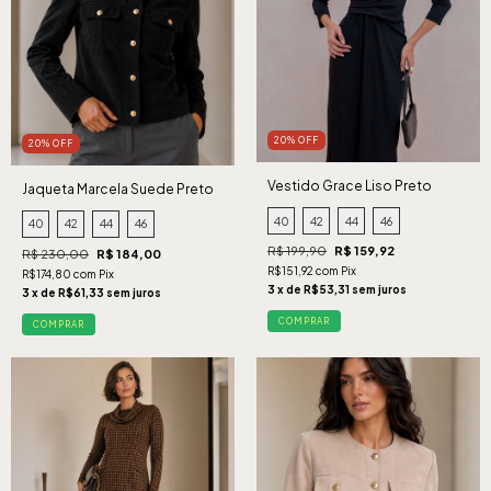
20% OFF
20% OFF
Vestido Grace Liso Preto
Jaqueta Marcela Suede Preto
40
42
44
46
40
42
44
46
R$ 199,90
R$ 159,92
R$ 230,00
R$ 184,00
R$151,92 com Pix
R$174,80 com Pix
3 x de R$53,31 sem juros
3 x de R$61,33 sem juros
COMPRAR
COMPRAR