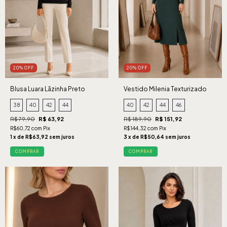
20% OFF
20% OFF
Blusa Luara Lãzinha Preto
Vestido Milenia Texturizado
Verde
38
40
42
44
40
42
44
46
R$ 79,90
R$ 63,92
R$ 189,90
R$ 151,92
R$60,72 com Pix
R$144,32 com Pix
1 x de R$63,92 sem juros
3 x de R$50,64 sem juros
COMPRAR
COMPRAR