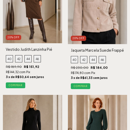
20% OFF
20% OFF
Vestido Judith Lanzinha Pié
Jaqueta Marcela Suede Frappé
Caramelo
40
42
44
46
40
42
44
46
R$ 189,90
R$ 151,92
R$ 230,00
R$ 184,00
R$144,32 com Pix
R$174,80 com Pix
3 x de R$50,64 sem juros
3 x de R$61,33 sem juros
COMPRAR
COMPRAR