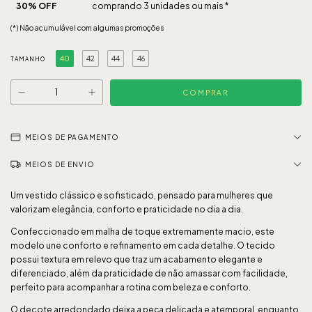
30% OFF
comprando 3 unidades ou mais *
(*) Não acumulável com algumas promoções
40
42
44
46
TAMANHO
MEIOS DE PAGAMENTO
MEIOS DE ENVIO
Um vestido clássico e sofisticado, pensado para mulheres que
valorizam elegância, conforto e praticidade no dia a dia.
Confeccionado em malha de toque extremamente macio, este
modelo une conforto e refinamento em cada detalhe. O tecido
possui textura em relevo que traz um acabamento elegante e
diferenciado, além da praticidade de não amassar com facilidade,
perfeito para acompanhar a rotina com beleza e conforto.
O decote arredondado deixa a peça delicada e atemporal, enquanto