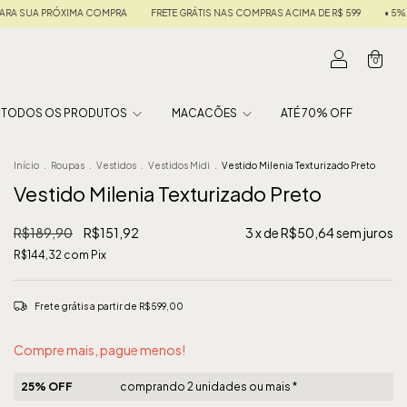
GRÁTIS NAS COMPRAS ACIMA DE R$ 599
• 5% OFF NO PIX • EM ATÉ 6X SEM JUROS •
0
TODOS OS PRODUTOS
MACACÕES
ATÉ 70% OFF
Início
.
Roupas
.
Vestidos
.
Vestidos Midi
.
Vestido Milenia Texturizado Preto
Vestido Milenia Texturizado Preto
R$189,90
R$151,92
3
x de
R$50,64
sem juros
R$144,32
com
Pix
Frete grátis
a partir de
R$599,00
Compre mais, pague menos!
25% OFF
comprando 2 unidades ou mais *