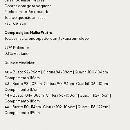
Saia modelagem evasê
Costas com gota pequena
Fecho em botão dourado
Tecido que não amassa
Fácil de lavar
Composição: Malha Frufru
Toque macio, encorpado, com textura em relevo
97% Poliéster
03% Elastano
Guia de Medidas:
40
– Busto 92-96cm | Cintura 84-88cm | Quadril 100-104cm |
Comprimento 116cm
42
– Busto 98-102cm | Cintura 90-94cm | Quadril 106-110cm |
Comprimento 117cm
44
– Busto 104-108cm | Cintura 96-100cm | Quadril 112-116cm |
Comprimento 118cm
46
– Busto 110-114cm | Cintura 102-106cm | Quadril 118-122cm |
Comprimento 119cm