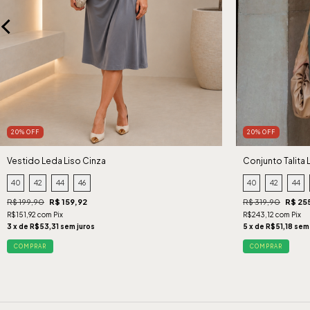
20% OFF
20% OFF
Vestido Leda Liso Cinza
Conjunto Talita 
40
42
44
46
40
42
44
R$ 199,90
R$ 159,92
R$ 319,90
R$ 25
R$151,92 com Pix
R$243,12 com Pix
3 x de R$53,31 sem juros
5 x de R$51,18 sem
COMPRAR
COMPRAR