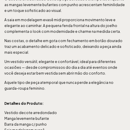
as mangas levemente bufantes com punho acrescentam feminilidade
e um toque sofisticado ao visual.
A saia em modelagem evasê midi proporciona movimento leve e
elegante ao caminhar. A pequena fenda frontal na altura do joelho
complementa o look com modernidade e charme na medida certa.
Nas costas, o detalhe em gota com fechamento em botão dourado
traz um acabamento delicado e sofisticado, deixando a peça ainda
mais especial.
Um vestido versátil, elegante e confortável, ideal para diferentes
ocasiões — desde compromissos do dia a dia até eventos onde
você deseja estar bem vestida sem abrir mão do conforto.
Aquele tipo de peça atemporal que nunca perde a elegância no
guarda-roupa feminino.
Detalhes do Produto:
Vestido decote arredondado
Manga levemente bufante
Barra da manga c/ punho