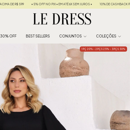
 EM ATÉ 6X SEM JUROS •
10% DE CASHBACK PARA SUA PRÓXIMA COMPRA
FRETE 
É 30% OFF
BEST SELLERS
CONJUNTOS
COLEÇÕES
1PÇ 20% - 2PÇS 25% - 3PÇS 30%