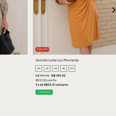
20% OFF
Vestido Leda Liso Mostarda
40
42
44
46
EG
R$ 199,90
R$ 159,92
R$151,92 com Pix
3 x de R$53,31 sem juros
COMPRAR