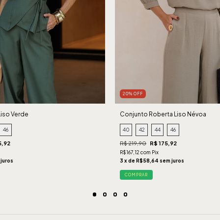
20% OFF
Liso Verde
Conjunto Roberta Liso Névoa
46
40
42
44
46
5,92
R$ 219,90
R$ 175,92
R$167,12 com Pix
 juros
3 x de R$58,64 sem juros
COMPRAR