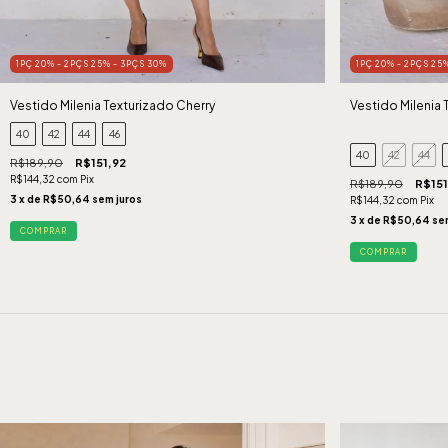
1PÇ 20% - 2PÇS 25% - 3PÇS 30%
1PÇ 20% - 2PÇS 25
Vestido Milenia Texturizado Cherry
Vestido Milenia
40
42
44
46
40
42
44
R$189,90
R$151,92
R$144,32
com
Pix
R$189,90
R$151
3
x de
R$50,64
sem juros
R$144,32
com
Pix
3
x de
R$50,64
se
COMPRAR
COMPRAR