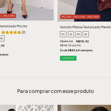
% - 3PÇS 30%
1PÇ 20% - 2PÇS 25% - 3PÇS 30%
 Texturizado Mocha
Vestido Milenia Texturizado Marin
(2)
40
42
44
46
46
R$189,90
R$151,92
R$144,32
com
Pix
,92
3
x de
R$50,64
sem juros
m juros
COMPRAR
Para comprar com esse produto