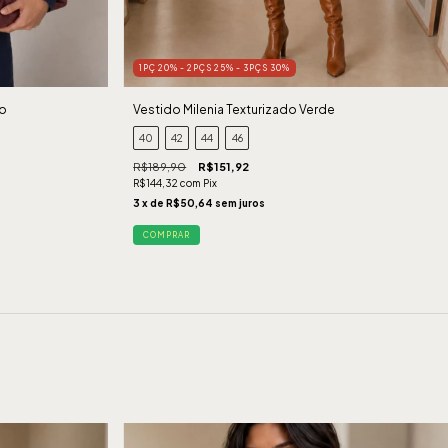
1PÇ 20% - 2PÇS 25% - 3PÇS 30%
ho
Vestido Milenia Texturizado Verde
40
42
44
46
R$189,90
R$151,92
R$144,32
com
Pix
3
x de
R$50,64
sem juros
COMPRAR