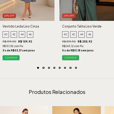
20% OFF
20% OFF
Vestido Leda Liso Cinza
Conjunto Talita Liso Verde
40
42
44
46
40
42
44
46
R$ 199,90
R$ 159,92
R$ 319,90
R$ 255,92
R$151,92 com Pix
R$243,12 com Pix
3 x de R$53,31 sem juros
5 x de R$51,18 sem juros
COMPRAR
COMPRAR
Produtos Relacionados