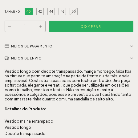
40
42
44
46
EG
TAMANHO
MEIOS DE PAGAMENTO
MEIOS DE ENVIO
Vestido longo com decote transpassado, manga morcego, faixa fixa
na cintura que permite amarração na parte da frente ou de trás, e saia
ampla evasê. Costas transpassadas com fecho em botão. Uma peça
sofisticada, elegante e versátil, que pode ser utilizada em ocasiões
como trabalho, eventos e festas. Não há restrição quanto à
acessórios e calçados, pois esse é um vestido que ficará lindo tanto
com uma rasteirinha quanto com uma sandália de salto alto.
Detalhes do Produto:
Vestido malha estampado
Vestido longo
Decote transpassado