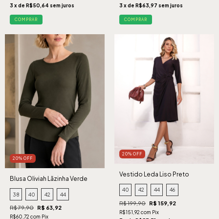
3 x de R$50,64 sem juros
3 x de R$63,97 sem juros
COMPRAR
COMPRAR
20% OFF
20% OFF
Vestido Leda Liso Preto
Blusa Oliviah Lãzinha Verde
40
42
44
46
38
40
42
44
R$ 199,90
R$ 159,92
R$ 79,90
R$ 63,92
R$151,92 com Pix
R$60,72 com Pix