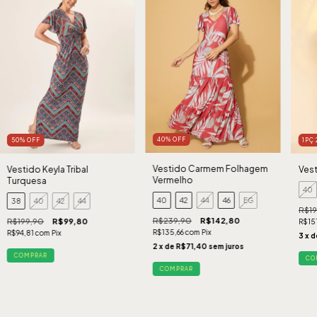
40
%
OFF
50
%
OFF
1PÇ
Vestido Carmem Folhagem
Vestido Keyla Tribal
Vest
Vermelho
Turquesa
40
40
42
44
46
EG
38
40
42
44
R$19
R$239,90
R$142,80
R$199,90
R$99,80
R$15
R$135,66
com
Pix
R$94,81
com
Pix
3
x 
2
x de
R$71,40
sem juros
COMPRAR
CO
COMPRAR