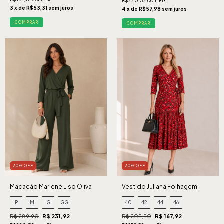
R$220,32 com Pix
3 x de R$53,31 sem juros
4 x de R$57,98 sem juros
COMPRAR
COMPRAR
20% OFF
20% OFF
Macacão Marlene Liso Oliva
Vestido Juliana Folhagem
Vermelho
P
M
G
GG
40
42
44
46
R$ 289,90
R$ 231,92
R$ 209,90
R$ 167,92