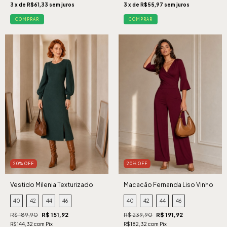
3 x de R$61,33 sem juros
3 x de R$55,97 sem juros
COMPRAR
COMPRAR
20% OFF
20% OFF
Vestido Milenia Texturizado
Macacão Fernanda Liso Vinho
Verde
40
42
44
46
40
42
44
46
R$ 189,90
R$ 151,92
R$ 239,90
R$ 191,92
R$144,32 com Pix
R$182,32 com Pix