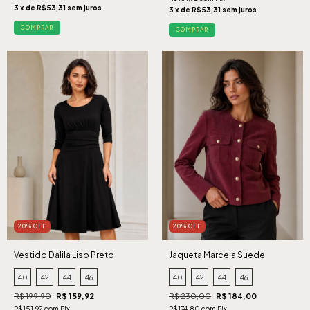
3 x de R$53,31 sem juros
3 x de R$53,31 sem juros
COMPRAR
COMPRAR
20% OFF
20% OFF
Vestido Dalila Liso Preto
Jaqueta Marcela Suede
Cabernet
40
42
44
46
40
42
44
46
R$ 199,90
R$ 159,92
R$ 230,00
R$ 184,00
R$151,92 com Pix
R$174,80 com Pix