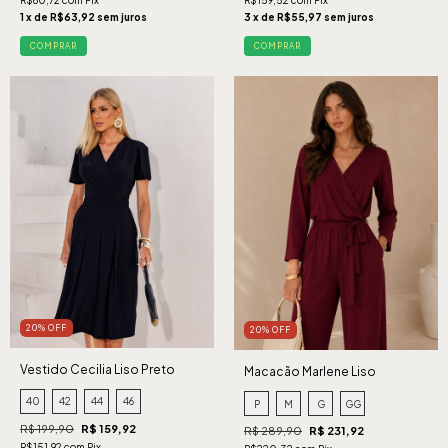
1 x de R$63,92 sem juros
3 x de R$55,97 sem juros
COMPRAR
COMPRAR
20% OFF
20% OFF
Vestido Cecilia Liso Preto
Macacão Marlene Liso
Cabernet
40
42
44
46
P
M
G
GG
R$ 199,90
R$ 159,92
R$ 289,90
R$ 231,92
R$151,92 com Pix