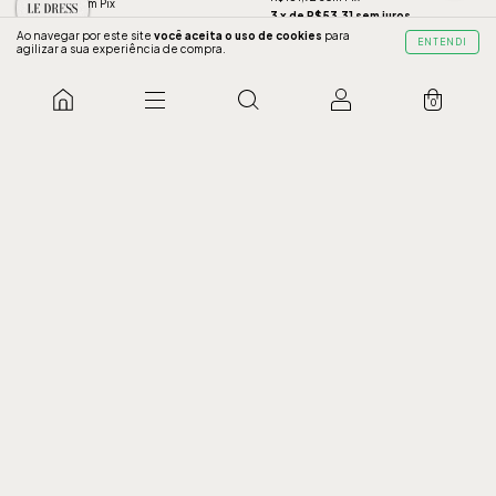
R$144,32 com Pix
3 x de R$53,31 sem juros
3 x de R$50,64 sem juros
Ao navegar por este site
você aceita o uso de cookies
para
ENTENDI
COMPRAR
agilizar a sua experiência de compra.
COMPRAR
0
20% OFF
20% OFF
Vestido Sandra Entrelaçado
Macacão Esmeralda Liso
Preto
Oceano
40
42
44
46
EG
P
M
G
GG
R$ 189,90
R$ 151,92
R$ 289,90
R$ 231,92