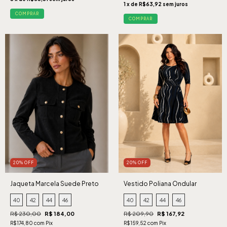
1 x de R$63,92 sem juros
COMPRAR
COMPRAR
20% OFF
20% OFF
Jaqueta Marcela Suede Preto
Vestido Poliana Ondular
Marinho
40
42
44
46
40
42
44
46
R$ 230,00
R$ 184,00
R$ 209,90
R$ 167,92
R$174,80 com Pix
R$159,52 com Pix