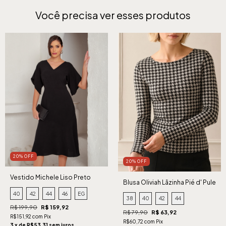
Você precisa ver esses produtos
20% OFF
20% OFF
Vestido Michele Liso Preto
Blusa Oliviah Lãzinha Pié d' Pule
40
42
44
46
EG
38
40
42
44
R$ 199,90
R$ 159,92
R$ 79,90
R$ 63,92
R$151,92 com Pix
R$60,72 com Pix
3 x de R$53,31 sem juros