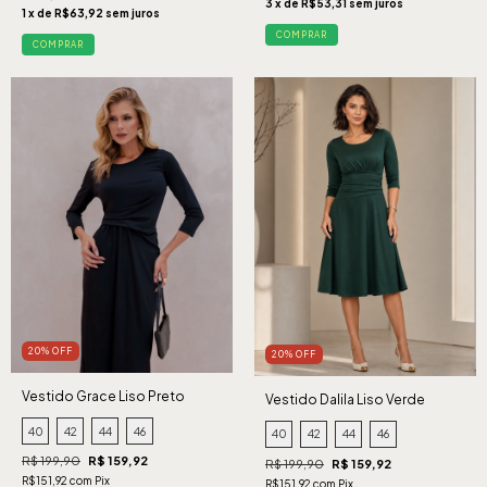
3 x de R$53,31 sem juros
1 x de R$63,92 sem juros
COMPRAR
COMPRAR
20% OFF
20% OFF
Vestido Grace Liso Preto
Vestido Dalila Liso Verde
40
42
44
46
40
42
44
46
R$ 199,90
R$ 159,92
R$ 199,90
R$ 159,92
R$151,92 com Pix
R$151,92 com Pix