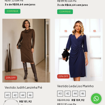
R$167,12 com Pix
R$189,92 com Pix
3 x de R$58,64 sem juros
3 x de R$66,64 sem juros
COMPRAR
COMPRAR
20% OFF
20% OFF
Vestido Leda Liso Marinho
Vestido Judith Lanzinha Pié
Caramelo
40
42
44
46
40
42
44
46
R$ 199,90
R$ 159,92
R$ 189,90
R$ 151,92
R$151,92 com Pix