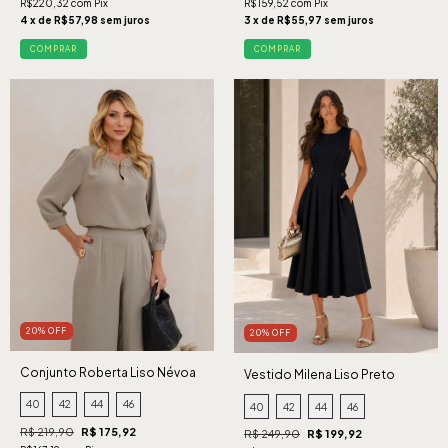
R$220,32 com Pix
R$159,52 com Pix
4 x de R$57,98 sem juros
3 x de R$55,97 sem juros
COMPRAR
COMPRAR
20% OFF
20% OFF
Conjunto Roberta Liso Névoa
Vestido Milena Liso Preto
40
42
44
46
40
42
44
46
R$ 219,90
R$ 175,92
R$ 249,90
R$ 199,92