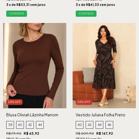
3 x de R$53,31 sem juros
3 x de R$61,33 sem juros
COMPRAR
COMPRAR
20% OFF
20% OFF
Blusa Oliviah Lãzinha Marrom
Vestido Juliana Folha Preto
38
40
42
44
40
42
44
46
R$ 79,90
R$ 63,92
R$ 209,90
R$ 167,92
R$60,72 com Pix
R$159,52 com Pix