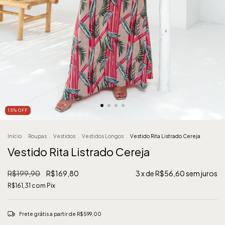
15
%
OFF
Início
.
Roupas
.
Vestidos
.
Vestidos Longos
.
Vestido Rita Listrado Cereja
Vestido Rita Listrado Cereja
R$199,90
R$169,80
3
x de
R$56,60
sem juros
R$161,31
com
Pix
Frete grátis
a partir de
R$599,00