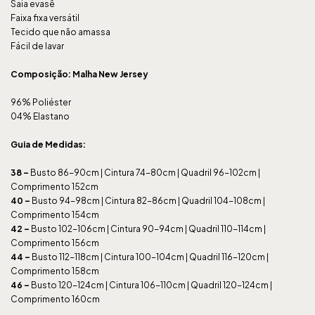
Saia evasê
Faixa fixa versátil
Tecido que não amassa
Fácil de lavar
Composição: Malha New Jersey
96% Poliéster
04% Elastano
Guia de Medidas:
38 –
Busto 86-90cm | Cintura 74-80cm | Quadril 96-102cm |
Comprimento 152cm
40 –
Busto 94-98cm | Cintura 82-86cm | Quadril 104-108cm |
Comprimento 154cm
42 –
Busto 102-106cm | Cintura 90-94cm | Quadril 110-114cm |
Comprimento 156cm
44 –
Busto 112-118cm | Cintura 100-104cm | Quadril 116-120cm |
Comprimento 158cm
46 –
Busto 120-124cm | Cintura 106-110cm | Quadril 120-124cm |
Comprimento 160cm