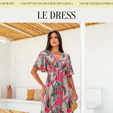
 OFF NO PIX • EM ATÉ 6X SEM JUROS •
10% DE CASHBACK PARA SUA PRÓXIMA COMP