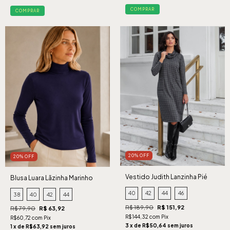
COMPRAR
COMPRAR
20% OFF
20% OFF
Vestido Judith Lanzinha Pié
Blusa Luara Lãzinha Marinho
Cinza
40
42
44
46
38
40
42
44
R$ 189,90
R$ 151,92
R$ 79,90
R$ 63,92
R$144,32 com Pix
R$60,72 com Pix
3 x de R$50,64 sem juros
1 x de R$63,92 sem juros