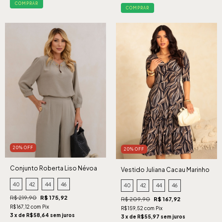
COMPRAR
COMPRAR
20% OFF
20% OFF
Conjunto Roberta Liso Névoa
Vestido Juliana Cacau Marinho
40
42
44
46
40
42
44
46
R$ 219,90
R$ 175,92
R$ 209,90
R$ 167,92
R$167,12 com Pix
R$159,52 com Pix
3 x de R$58,64 sem juros
3 x de R$55,97 sem juros