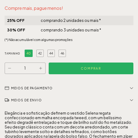
Compre mais, pague menos!
25% OFF
comprando 2 unidades ou mais *
30% OFF
comprando 3 unidades ou mais *
(*) Não acumulável com algumas promoções
40
42
44
46
TAMANHO
MEIOS DE PAGAMENTO
MEIOS DE ENVIO
Elegância e sofisticação definem o vestido Selena regata
confeccionado em malha encorpada tweed, com um belíssimo
efeito degradê entrelaçado e toque de brilho sutil do fio metalizado.
Seu design clássico conta com um decote arredondado, um corte
tubinho levemente solto e detalhes refinados, como botões
dourados aplicados na lapela do bolso falso. O fechamento em zíper