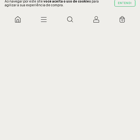
Ao navegar por este site
você aceita o uso de cookies
para
ENTENDI
agilizar a sua experiência de compra.
COMPRAR
COMPRAR
0
20% OFF
20% OFF
Vestido Milenia Texturizado
Vestido Juliana Folhagem
Verde
Vermelho
40
42
44
46
40
42
44
46
R$ 189,90
R$ 151,92
R$ 209,90
R$ 167,92
R$144,32 com Pix
R$159,52 com Pix
3 x de R$50,64 sem juros
3 x de R$55,97 sem juros