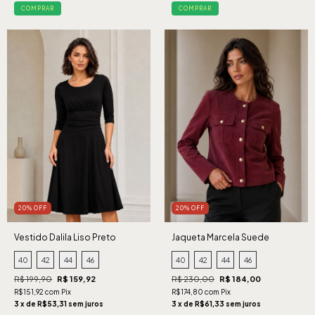
COMPRAR
COMPRAR
20% OFF
20% OFF
Vestido Dalila Liso Preto
Jaqueta Marcela Suede
Cabernet
40
42
44
46
40
42
44
46
R$ 199,90
R$ 159,92
R$ 230,00
R$ 184,00
R$151,92 com Pix
R$174,80 com Pix
3 x de R$53,31 sem juros
3 x de R$61,33 sem juros