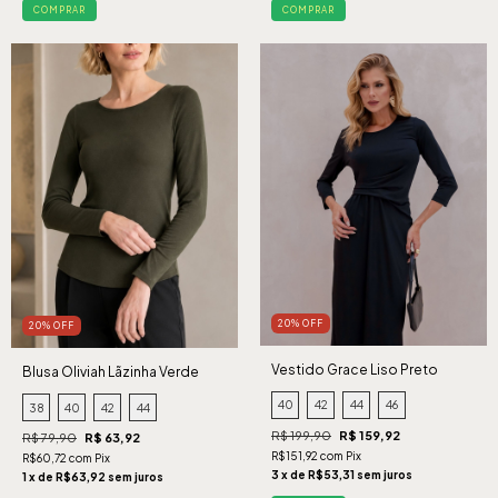
COMPRAR
COMPRAR
20% OFF
20% OFF
Vestido Grace Liso Preto
Blusa Oliviah Lãzinha Verde
40
42
44
46
38
40
42
44
R$ 199,90
R$ 159,92
R$ 79,90
R$ 63,92
R$151,92 com Pix
R$60,72 com Pix
3 x de R$53,31 sem juros
1 x de R$63,92 sem juros