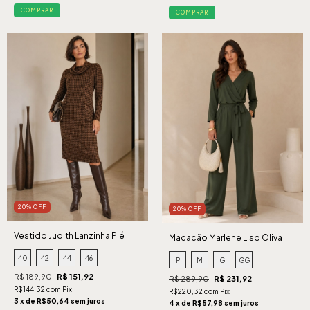
COMPRAR
COMPRAR
20% OFF
20% OFF
Vestido Judith Lanzinha Pié
Macacão Marlene Liso Oliva
Caramelo
40
42
44
46
P
M
G
GG
R$ 189,90
R$ 151,92
R$ 289,90
R$ 231,92
R$144,32 com Pix
R$220,32 com Pix
3 x de R$50,64 sem juros
4 x de R$57,98 sem juros