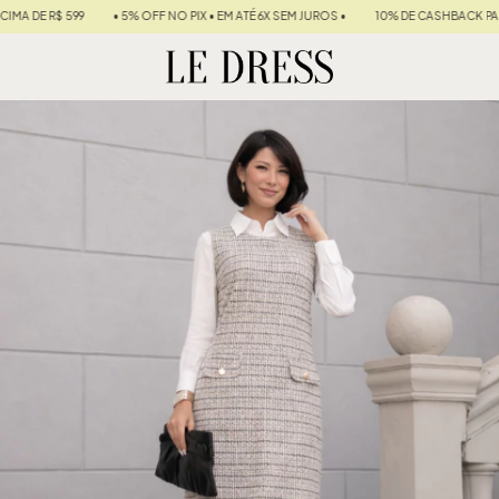
• 5% OFF NO PIX • EM ATÉ 6X SEM JUROS •
10% DE CASHBACK PARA SUA PRÓXIMA 