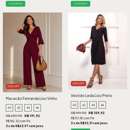
COMPRAR
COMPRAR
20% OFF
20% OFF
Vestido Leda Liso Preto
Macacão Fernanda Liso Vinho
40
42
44
46
40
42
44
46
R$ 199,90
R$ 159,92
R$ 239,90
R$ 191,92
R$151,92 com Pix
R$182,32 com Pix
3 x de R$53,31 sem juros
3 x de R$63,97 sem juros