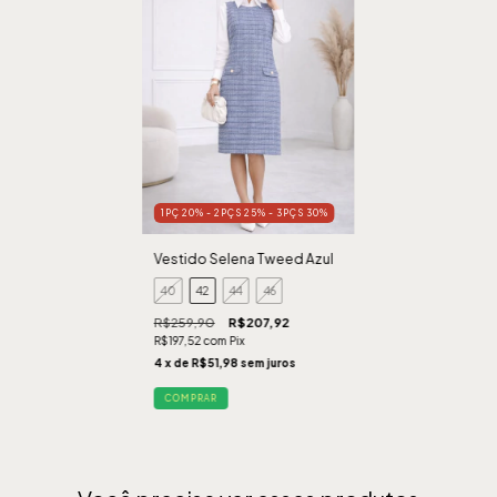
1PÇ 20% - 2PÇS 25% - 3PÇS 30%
Vestido Selena Tweed Azul
40
42
44
46
R$259,90
R$207,92
R$197,52
com
Pix
4
x de
R$51,98
sem juros
COMPRAR