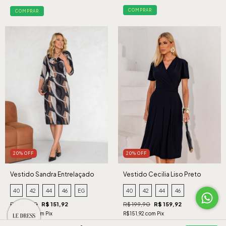
COMPRAR
COMPRAR
20% OFF
20% OFF
Vestido Sandra Entrelaçado
Vestido Cecilia Liso Preto
Preto
40
42
44
46
EG
40
42
44
46
R$ 189,90
R$ 151,92
R$ 199,90
R$ 159,92
R$144,32 com Pix
R$151,92 com Pix
3 x de R$50,64 sem juros
3 x de R$53,31 sem juros