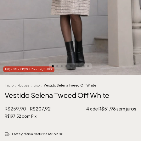
1PÇ 20% - 2PÇS 25% - 3PÇS 30%
Início
.
Roupas
.
Liso
.
Vestido Selena Tweed Off White
Vestido Selena Tweed Off White
R$259,90
R$207,92
4
x de
R$51,98
sem juros
R$197,52
com
Pix
Frete grátis
a partir de
R$599,00