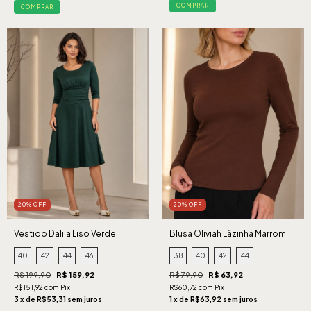
COMPRAR
COMPRAR
20% OFF
20% OFF
Vestido Dalila Liso Verde
Blusa Oliviah Lãzinha Marrom
40
42
44
46
38
40
42
44
R$ 199,90
R$ 159,92
R$ 79,90
R$ 63,92
R$151,92 com Pix
R$60,72 com Pix
3 x de R$53,31 sem juros
1 x de R$63,92 sem juros