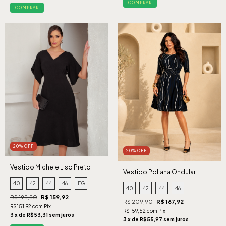
COMPRAR
COMPRAR
20% OFF
20% OFF
Vestido Michele Liso Preto
Vestido Poliana Ondular
Marinho
40
42
44
46
EG
40
42
44
46
R$ 199,90
R$ 159,92
R$ 209,90
R$ 167,92
R$151,92 com Pix
R$159,52 com Pix
3 x de R$53,31 sem juros
3 x de R$55,97 sem juros