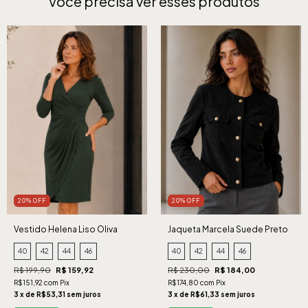
Você precisa ver esses produtos
20% OFF
20% OFF
Vestido Helena Liso Oliva
Jaqueta Marcela Suede Preto
40
42
44
46
40
42
44
46
R$ 199,90
R$ 159,92
R$ 230,00
R$ 184,00
R$151,92 com Pix
R$174,80 com Pix
3 x de R$53,31 sem juros
3 x de R$61,33 sem juros