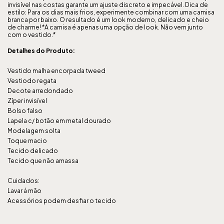
invisível nas costas garante um ajuste discreto e impecável. Dica de
estilo: Para os dias mais frios, experimente combinar com uma camisa
branca por baixo. O resultado é um look moderno, delicado e cheio
de charme! *A camisa é apenas uma opção de look. Não vem junto
com o vestido.*
Detalhes do Produto:
Vestido malha encorpada tweed
Vestiodo regata
Decote arredondado
Zíper invisível
Bolso falso
Lapela c/ botão em metal dourado
Modelagem solta
Toque macio
Tecido delicado
Tecido que não amassa
Cuidados:
Lavar á mão
Acessórios podem desfiar o tecido