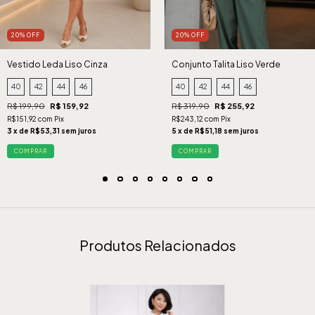
20% OFF
20% OFF
Vestido Leda Liso Cinza
Conjunto Talita Liso Verde
40
42
44
46
40
42
44
46
R$ 199,90
R$ 159,92
R$ 319,90
R$ 255,92
R$151,92 com Pix
R$243,12 com Pix
3 x de R$53,31 sem juros
5 x de R$51,18 sem juros
COMPRAR
COMPRAR
Produtos Relacionados