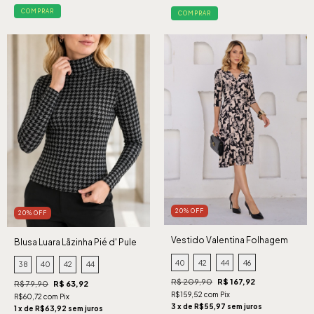
COMPRAR
COMPRAR
20% OFF
20% OFF
Vestido Valentina Folhagem
Blusa Luara Lãzinha Pié d' Pule
Preto
40
42
44
46
38
40
42
44
R$ 209,90
R$ 167,92
R$ 79,90
R$ 63,92
R$159,52 com Pix
R$60,72 com Pix
3 x de R$55,97 sem juros
1 x de R$63,92 sem juros