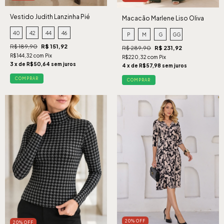
Vestido Judith Lanzinha Pié
Macacão Marlene Liso Oliva
Caramelo
40
42
44
46
P
M
G
GG
R$ 189,90
R$ 151,92
R$ 289,90
R$ 231,92
R$144,32 com Pix
R$220,32 com Pix
3 x de R$50,64 sem juros
4 x de R$57,98 sem juros
COMPRAR
COMPRAR
20% OFF
20% OFF