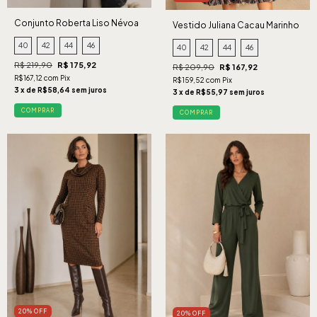
Conjunto Roberta Liso Névoa
Vestido Juliana Cacau Marinho
40
42
44
46
40
42
44
46
R$ 219,90
R$ 175,92
R$ 209,90
R$ 167,92
R$167,12 com Pix
R$159,52 com Pix
3 x de R$58,64 sem juros
3 x de R$55,97 sem juros
COMPRAR
COMPRAR
20% OFF
20% OFF