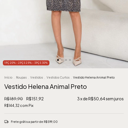
1PÇ 20% - 2PÇS 25% - 3PÇS 30%
Início
.
Roupas
.
Vestidos
.
Vestidos Curtos
.
Vestido Helena Animal Preto
Vestido Helena Animal Preto
R$189,90
R$151,92
3
x de
R$50,64
sem juros
R$144,32
com
Pix
Frete grátis
a partir de
R$599,00