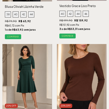
Vestido Grace Liso Preto
Blusa Oliviah Lãzinha Verde
40
42
44
46
38
40
42
44
R$ 199,90
R$ 159,92
R$ 79,90
R$ 63,92
R$151,92 com Pix
R$60,72 com Pix
3 x de R$53,31 sem juros
1 x de R$63,92 sem juros
COMPRAR
COMPRAR
20% OFF
20% OFF