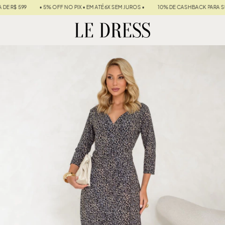
 OFF NO PIX • EM ATÉ 6X SEM JUROS •
10% DE CASHBACK PARA SUA PRÓXIMA COMP