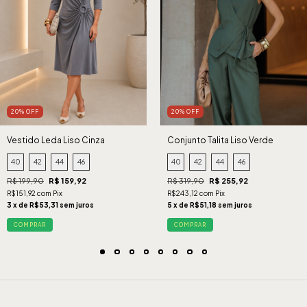
20% OFF
20% OFF
Vestido Leda Liso Cinza
Conjunto Talita Liso Verde
40
42
44
46
40
42
44
46
R$ 199,90
R$ 159,92
R$ 319,90
R$ 255,92
R$151,92 com Pix
R$243,12 com Pix
3 x de R$53,31 sem juros
5 x de R$51,18 sem juros
COMPRAR
COMPRAR