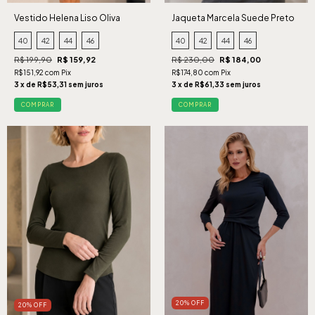
Vestido Helena Liso Oliva
Jaqueta Marcela Suede Preto
40
42
44
46
40
42
44
46
R$ 199,90
R$ 159,92
R$ 230,00
R$ 184,00
R$151,92 com Pix
R$174,80 com Pix
3 x de R$53,31 sem juros
3 x de R$61,33 sem juros
COMPRAR
COMPRAR
20% OFF
20% OFF