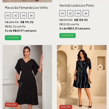
Vestido Leda Liso Preto
Macacão Fernanda Liso Vinho
40
42
44
46
40
42
44
46
R$ 199,90
R$ 159,92
R$ 239,90
R$ 191,92
R$151,92 com Pix
R$182,32 com Pix
3 x de R$53,31 sem juros
3 x de R$63,97 sem juros
COMPRAR
COMPRAR
20% OFF
20% OFF