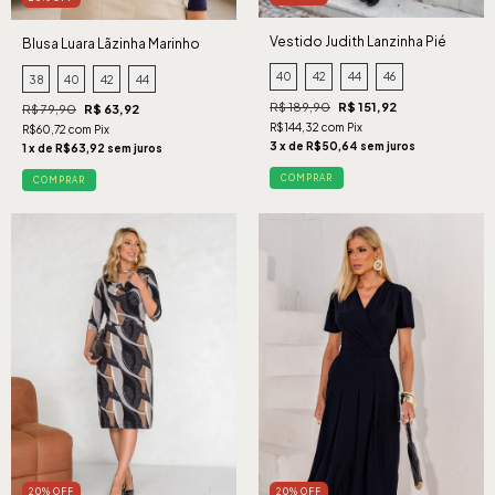
Vestido Judith Lanzinha Pié
Blusa Luara Lãzinha Marinho
Cinza
40
42
44
46
38
40
42
44
R$ 189,90
R$ 151,92
R$ 79,90
R$ 63,92
R$144,32 com Pix
R$60,72 com Pix
3 x de R$50,64 sem juros
1 x de R$63,92 sem juros
COMPRAR
COMPRAR
20% OFF
20% OFF