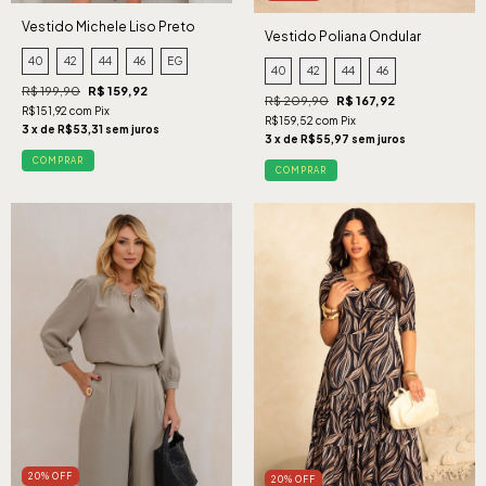
Vestido Michele Liso Preto
Vestido Poliana Ondular
Marinho
40
42
44
46
EG
40
42
44
46
R$ 199,90
R$ 159,92
R$ 209,90
R$ 167,92
R$151,92 com Pix
R$159,52 com Pix
3 x de R$53,31 sem juros
3 x de R$55,97 sem juros
COMPRAR
COMPRAR
20% OFF
20% OFF