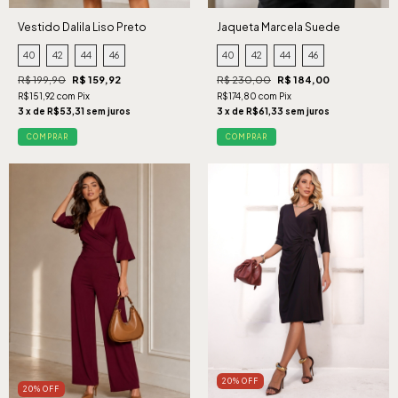
Vestido Dalila Liso Preto
Jaqueta Marcela Suede
Cabernet
40
42
44
46
40
42
44
46
R$ 199,90
R$ 159,92
R$ 230,00
R$ 184,00
R$151,92 com Pix
R$174,80 com Pix
3 x de R$53,31 sem juros
3 x de R$61,33 sem juros
COMPRAR
COMPRAR
20% OFF
20% OFF