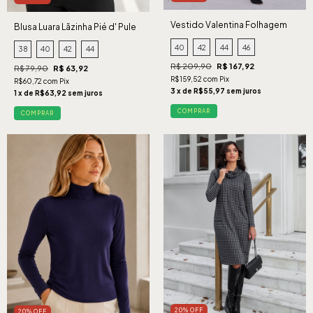
Vestido Valentina Folhagem
Blusa Luara Lãzinha Pié d' Pule
Preto
40
42
44
46
38
40
42
44
R$ 209,90
R$ 167,92
R$ 79,90
R$ 63,92
R$159,52 com Pix
R$60,72 com Pix
3 x de R$55,97 sem juros
1 x de R$63,92 sem juros
COMPRAR
COMPRAR
20% OFF
20% OFF