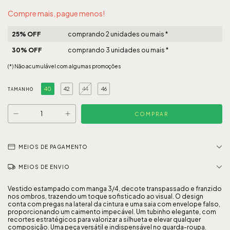
Compre mais, pague menos!
25% OFF
comprando 2 unidades ou mais *
30% OFF
comprando 3 unidades ou mais *
(*) Não acumulável com algumas promoções
40
42
44
46
TAMANHO
MEIOS DE PAGAMENTO
MEIOS DE ENVIO
Vestido estampado com manga 3/4, decote transpassado e franzido
nos ombros, trazendo um toque sofisticado ao visual. O design
conta com pregas na lateral da cintura e uma saia com envelope falso,
proporcionando um caimento impecável. Um tubinho elegante, com
recortes estratégicos para valorizar a silhueta e elevar qualquer
composição. Uma peça versátil e indispensável no guarda-roupa.