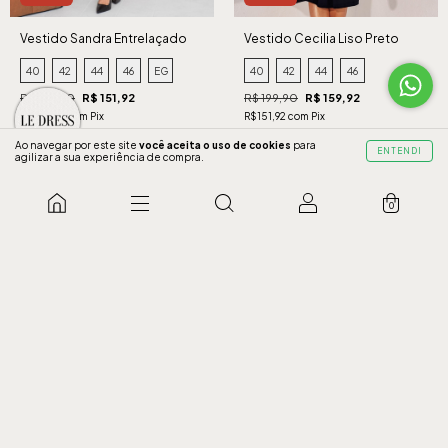
Vestido Sandra Entrelaçado
Vestido Cecilia Liso Preto
Preto
40
42
44
46
EG
40
42
44
46
R$ 189,90
R$ 151,92
R$ 199,90
R$ 159,92
R$144,32 com Pix
R$151,92 com Pix
3 x de R$50,64 sem juros
3 x de R$53,31 sem juros
Ao navegar por este site
você aceita o uso de cookies
para
ENTENDI
agilizar a sua experiência de compra.
COMPRAR
COMPRAR
0
20% OFF
20% OFF