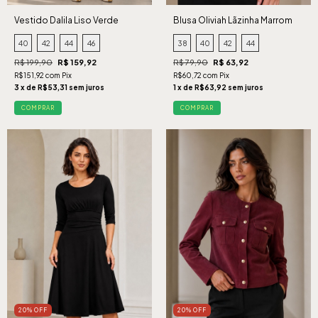
Vestido Dalila Liso Verde
Blusa Oliviah Lãzinha Marrom
40
42
44
46
38
40
42
44
R$ 199,90
R$ 159,92
R$ 79,90
R$ 63,92
R$151,92 com Pix
R$60,72 com Pix
3 x de R$53,31 sem juros
1 x de R$63,92 sem juros
COMPRAR
COMPRAR
20% OFF
20% OFF