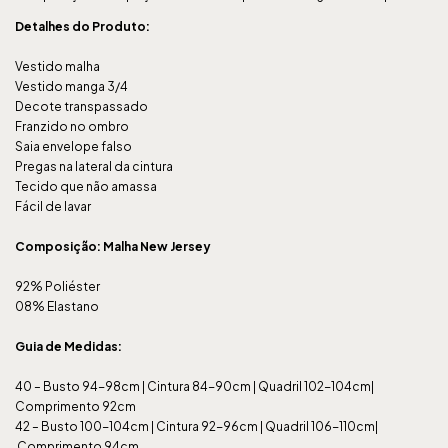
Detalhes do Produto:
Vestido malha
Vestido manga 3/4
Decote transpassado
Franzido no ombro
Saia envelope falso
Pregas na lateral da cintura
Tecido que não amassa
Fácil de lavar
Composição: Malha New Jersey
92% Poliéster
08% Elastano
Guia de Medidas:
40 – Busto 94-98cm | Cintura 84-90cm | Quadril 102-104cm|
Comprimento 92cm
42 – Busto 100-104cm | Cintura 92-96cm | Quadril 106-110cm|
Comprimento 94cm