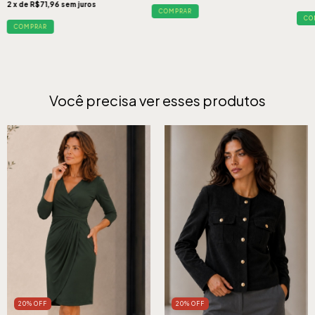
2
x de
R$71,96
sem juros
COMPRAR
CO
COMPRAR
Você precisa ver esses produtos
20% OFF
20% OFF